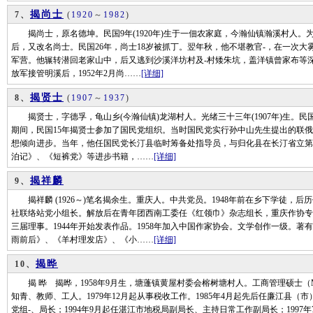
揭尚士
7、
(
1920
～
1982
)
揭尚士，原名德坤。民国9年(1920年)生于一佃农家庭，今瀚仙镇瀚溪村人。
后，又改名尚士。民国26年，尚士18岁被抓丁。翌年秋，他不堪教官-，在一次
军营。他辗转潜回老家山中，后又逃到沙溪洋坊村及-村矮朱坑，盖洋镇曾家布等深
放军接管明溪后，1952年2月尚……
[详细]
揭贤士
8、
(
1907
～
1937
)
揭贤士，字德孚，龟山乡(今瀚仙镇)龙湖村人。光绪三十三年(1907年)生。民国1
期间，民国15年揭贤士参加了国民党组织。当时国民党实行孙中山先生提出的联
想倾向进步。当年，他任国民党长汀县临时筹备处指导员，与归化县在长汀省立第
泊记》、《短裤党》等进步书籍，……
[详细]
揭祥麟
9、
揭祥麟 (1926～)笔名揭余生。重庆人。中共党员。1948年前在乡下学徒，
社联络站党小组长。解放后在青年团西南工委任《红领巾》杂志组长，重庆作协专
三届理事。1944年开始发表作品。1958年加入中国作家协会。文学创作一级。
雨前后》、《羊村理发店》、《小……
[详细]
揭晔
10、
揭 晔 揭晔，1958年9月生，塘蓬镇黄屋村委会榕树塘村人。工商管理硕士（M
知青、教师、工人。1979年12月起从事税收工作。1985年4月起先后任廉江县（
党组-、局长；1994年9月起任湛江市地税局副局长、主持日常工作副局长；199