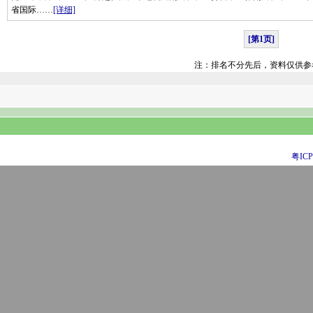
省国际……
[详细]
[第1页]
注：排名不分先后，资料仅供参
粤ICP