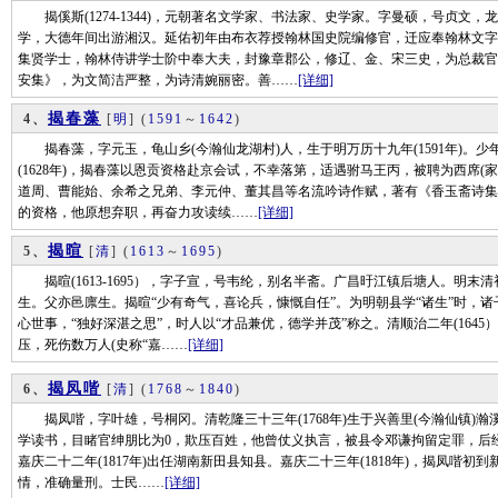
揭傒斯(1274-1344)，元朝著名文学家、书法家、史学家。字曼硕，号贞文
学，大德年间出游湘汉。延佑初年由布衣荐授翰林国史院编修官，迁应奉翰林文字
集贤学士，翰林侍讲学士阶中奉大夫，封豫章郡公，修辽、金、宋三史，为总裁官
安集》，为文简洁严整，为诗清婉丽密。善……
[详细]
揭春藻
4、
[
明
]
(
1591
～
1642
)
揭春藻，字元玉，龟山乡(今瀚仙龙湖村)人，生于明万历十九年(1591年)。
(1628年)，揭春藻以恩贡资格赴京会试，不幸落第，适遇驸马王丙，被聘为西席(
道周、曹能始、余希之兄弟、李元仲、董其昌等名流吟诗作赋，著有《香玉斋诗集
的资格，他原想弃职，再奋力攻读续……
[详细]
揭暄
5、
[
清
]
(
1613
～
1695
)
揭暄(1613-1695），字子宣，号韦纶，别名半斋。广昌旴江镇后塘人。明末
生。父亦邑廪生。揭暄“少有奇气，喜论兵，慷慨自任”。为明朝县学“诸生”时，
心世事，“独好深湛之思”，时人以“才品兼优，德学并茂”称之。清顺治二年(164
压，死伤数万人(史称“嘉……
[详细]
揭凤喈
6、
[
清
]
(
1768
～
1840
)
揭凤喈，字叶雄，号桐冈。清乾隆三十三年(1768年)生于兴善里(今瀚仙镇)瀚溪
学读书，目睹官绅朋比为0，欺压百姓，他曾仗义执言，被县令邓谦拘留定罪，后
嘉庆二十二年(1817年)出任湖南新田县知县。嘉庆二十三年(1818年)，揭凤喈
情，准确量刑。士民……
[详细]