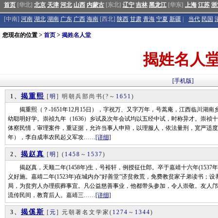
首页
[华北]
北京
天津
河北
山西
内蒙古
[东北]
辽宁
吉林
黑龙江
[华东]
上海
江苏
浙
[中南]
河南
湖北
湖南
广东
广西
海南
[西北]
陕西
甘肃
青海
宁夏
新疆
|
当代
民国
您现在的位置 >
首页
>
揭姓名人堂
揭姓名人
[手机版]
揭重熙
1、
[
明
] 明朝兵部尚书
(?～
1651
)
揭重熙（？-1651年12月15日），字祝万、又字万年，号蒿庵，江西临川湖
幼聪明好学。崇祯九年（1636）乡试及次年会试均以五经中试，时称异才。崇祯十
体察民情，审理案件，重证据，允许当事人申辩，以理服人，依法量刑，宽严适度，
年），李自成率农民起义军攻……
[详细]
揭赵真
2、
[
明
]
(
1458
～
1537
)
揭赵真，天顺二年(1458年)生，号裕轩，例授征仕郎。卒于嘉靖十六年(1537
义好施。嘉靖二年(1523年)在城内办“好善堂”济贫救荒，免费教贫家子弟读书
局，为贫穷人办理殡葬事宜。凡公益慈善事业，他都带头参加，令人崇敬。友人邝
流传民间，教育后人。嘉靖三……
[详细]
揭傒斯
3、
[
元
] 元朝著名文学家
(
1274
～
1344
)