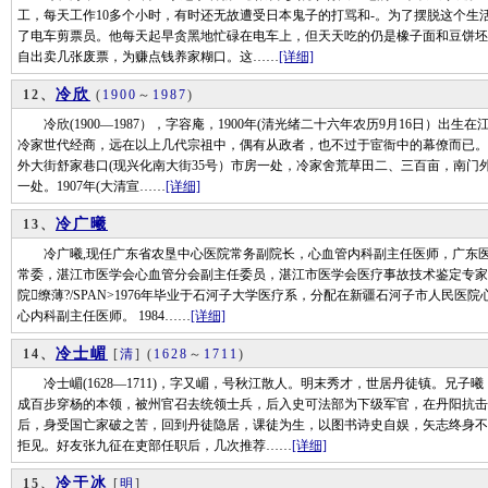
工，每天工作10多个小时，有时还无故遭受日本鬼子的打骂和-。为了摆脱这个生
了电车剪票员。他每天起早贪黑地忙碌在电车上，但天天吃的仍是橡子面和豆饼坯
自出卖几张废票，为赚点钱养家糊口。这……
[详细]
冷欣
12、
(
1900
～
1987
)
冷欣(1900—1987），字容庵，1900年(清光绪二十六年农历9月16日）出
冷家世代经商，远在以上几代宗祖中，偶有从政者，也不过于宦衙中的幕僚而已。
外大街舒家巷口(现兴化南大街35号）市房一处，冷家舍荒草田二、三百亩，南门
一处。1907年(大清宣……
[详细]
冷广曦
13、
冷广曦,现任广东省农垦中心医院常务副院长，心血管内科副主任医师，广东医
常委，湛江市医学会心血管分会副主任委员，湛江市医学会医疗事故技术鉴定专家
院缭薄?/SPAN>1976年毕业于石河子大学医疗系，分配在新疆石河子市人民医院
心内科副主任医师。 1984……
[详细]
冷士嵋
14、
[
清
]
(
1628
～
1711
)
冷士嵋(1628—1711)，字又嵋，号秋江散人。明末秀才，世居丹徒镇。兄子
成百步穿杨的本领，被州官召去统领士兵，后入史可法部为下级军官，在丹阳抗击
后，身受国亡家破之苦，回到丹徒隐居，课徒为生，以图书诗史自娱，矢志终身不
拒见。好友张九征在吏部任职后，几次推荐……
[详细]
冷于冰
15、
[
明
]