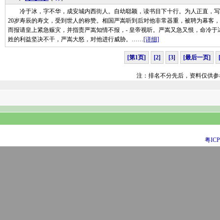
冷于冰，字不华，成安城内西街人。自幼聪颖，读书目下十行。为人正直，写
20岁寿辰的寿文，受到世人的称赞。相国严嵩听到后对他非常器重，被聘为幕客
而报请皇上紧急赈灾，并指责严嵩知情不报，- 皇帝视听。严嵩又急又恨，命冷
姓的利益坚决不干，严嵩大怒，对他进行威胁。……
[详细]
[第1页]
[2]
[3]
[最后一页]
注：排名不分先后，资料仅供参
粤ICP