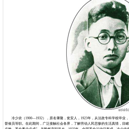
冷少农（1900—1932），原名肇隆，瓮安人，1923年，从法政专科学校毕
督催员等职。在此期间，广泛接触社会各界，了解劳动人民悲惨的生活真情，目睹