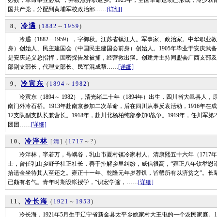
必败，革命事业必成”，并毅然弃职返乡。1925年，全国革命运动已形成，冷少
国共产党，分配到黄埔军校政治部……
[详细]
冷遹
8、
(
1882
～
1959
)
冷遹（1882—1959），字御秋。江苏省镇江人。军事家、政治家。中华职业
身）创始人、民主建国会（中国民主建国会前身）创始人。1905年毕业于安庆武备
是安庆起义总指挥，因密探告发被捕，经营救出狱。创建并主持同盟会广西支部及
部副支部长，代理支部长、民军混成帮……
[详细]
冷寅东
9、
(
1894
～
1982
)
冷寅东（1894～ 1982），清光绪二十年（1894年）出生，四川省大邑县人，
南门外冷石桥。1913年赴南京参加二次革命，后在四川从事反袁活动，1916年
12支队副支队长兼营长。1918年，赴川北杨柏纯部参加0战争。1919年，任川军第
团团……
[详细]
冷泮林
10、
[
清
]
(
1717
～?)
冷泮林，字若万，号嵎谷，乳山市夏村镇冷家村人。清康熙五十六年（1717年
士，曾任乳山乡野子社正社长，善于排解乡里纠纷，威信很高，“雍正八年钦举恩诏
拾遗金坐待其人至还之。雍正十一年、乾隆元年岁荐饥，皆罄所有以济贫之”。长
已颇有名气。青年时期设帐授学，“识宏学邃，……
[详细]
冷长海
11、
(
1921
～
1953
)
冷长海，1921年5月生于辽宁省新金县太平乡姚家村大王屯的一个农民家庭。19