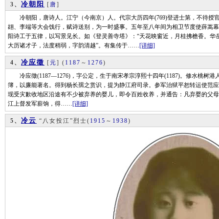
冷朝阳
3、
[
唐
]
冷朝阳，唐诗人。江宁（今南京）人。代宗大历四年(769)登进士第，不待授
翃、李端等大会饯行，赋诗送别，为一时盛事。五年至八年间为相卫节度使薛嵩幕
阳诗工于五律，以写景见长。如《登灵善寺塔》：“天花映窗近，月桂拂檐香。华岳
大历诸才子，法度稍弱，字韵清越”。有集传于……
[详细]
冷应徵
4、
[
元
]
(
1187
～
1276
)
冷应徵(1187—1276)，字公定，生于南宋孝宗淳熙十四年(1187)。修水桃树
簿，以廉能著名。得到杨长孺之赏识，提为静江府司录。参军治狱平恕转运使范应
现受灾歉收地区沿途有不少被弃养的婴儿，即令百姓收养，并通告：凡弃婴的父母不得
江上督发军薪饷，得……
[详细]
冷云
5、
“八女投江”烈士
(
1915
～
1938
)