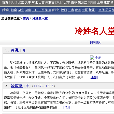
首页
[华北]
北京
天津
河北
山西
内蒙古
[东北]
辽宁
吉林
黑龙江
[华东]
上海
江苏
浙
[中南]
河南
湖北
湖南
广东
广西
海南
[西北]
陕西
甘肃
青海
宁夏
新疆
|
当代
民国
您现在的位置 >
首页
>
冷姓名人堂
冷姓名人
[手机版]
冷谦
1、
[
明
]
明代武林（今浙江杭州）人。字启敬，号龙阳子。洪武初以善音律仕为太常协
生。著《修龄要旨》，是明代一部内容丰富的气功与养生保健专书。有运动健身法
撼天柱；四赤龙搅水津；五搓手热；六背摩后精门；七左右轱辘转；八攀足频。冷
号龙阳子。钱塘（今浙江杭州）人，或曰嘉兴（今浙江嘉兴……
[详细]
冷应澂
2、
[
宋
]
(
1187
～
1225
)
冷应澂，字公定，号觉斋，南宋时隆兴府分宁县(今修水县）人，生于宋孝宗淳熙十四
应澂荣登进士榜，步入仕途。冷应澂出仕之初，被朝廷任命为庐陵(今江西吉安）
赖。按说，主簿只不过是主官属下掌管文书的佐吏，属于一级政府的事务官，可在
主簿”，可见冷应澂初任庐陵主簿时就赢……
[详细]