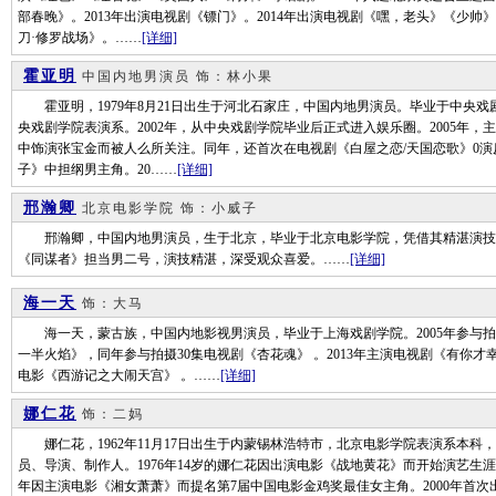
部春晚》。2013年出演电视剧《镖门》。2014年出演电视剧《嘿，老头》《少帅
刀·修罗战场》。……
[详细]
霍亚明
中国内地男演员
饰：林小果
霍亚明，1979年8月21日出生于河北石家庄，中国内地男演员。毕业于中央戏剧
央戏剧学院表演系。2002年，从中央戏剧学院毕业后正式进入娱乐圈。2005年，
中饰演张宝金而被人么所关注。同年，还首次在电视剧《白屋之恋/天国恋歌》0演反
子》中担纲男主角。20……
[详细]
邢瀚卿
北京电影学院
饰：小威子
邢瀚卿，中国内地男演员，生于北京，毕业于北京电影学院，凭借其精湛演技
《同谋者》担当男二号，演技精湛，深受观众喜爱。……
[详细]
海一天
饰：大马
海一天，蒙古族，中国内地影视男演员，毕业于上海戏剧学院。2005年参与拍摄电
一半火焰》，同年参与拍摄30集电视剧《杏花魂》 。2013年主演电视剧《有你才
电影《西游记之大闹天宫》 。……
[详细]
娜仁花
饰：二妈
娜仁花，1962年11月17日出生于内蒙锡林浩特市，北京电影学院表演系本科
员、导演、制作人。1976年14岁的娜仁花因出演电影《战地黄花》而开始演艺生涯。
年因主演电影《湘女萧萧》而提名第7届中国电影金鸡奖最佳女主角。2000年首次