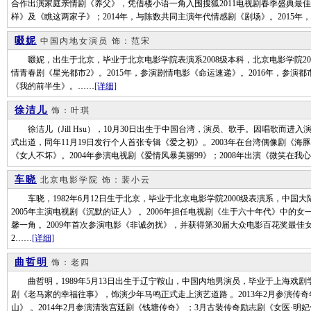
合作出演家庭亲情剧《养父》，凭借楼小语一角入围搜狐2011电视剧春季盛典最佳
样》及《瞧这两家子》；2014年，与陈数共同主演年代情感剧《剧场》。2015
啜妮
中国内地女演员
饰：范宋
啜妮，出生于北京，毕业于北京电影学院表演系2008级本科，北京电影学院201
情青春剧《星光都市2》。2015年，参演剧情电影《命运速递》。2016年，参演
《我的前半生》。……
[详细]
徐洁儿
饰：叶琪
徐洁儿（Jill Hsu），10月30日出生于中国台湾，演员、歌手。因唱歌而进入演艺圈，20
式出道，同年11月19日发行个人首张专辑《爱之初》。2003年在台湾偶像剧《
《女人不坏》。2004年参演电视剧《爱情风暴美丽99》；2008年出演《微笑在我心
车晓
北京电影学院
饰：裴小云
车晓，1982年6月12日生于北京，毕业于北京电影学院2000级表演系，中国大
2005年主演电视剧《沉默的证人》 。2006年担任电视剧《生于六十年代》中的女
馨一角 。2009年首次参演电影《非诚勿扰》，并获得第30届大众电影百花奖最
2……
[详细]
曲哲明
饰：老四
曲哲明，1989年5月13日出生于辽宁鞍山，中国内地男演员，毕业于上海戏剧学院
剧《老马家的幸福往事》，饰演少年马鸣正式走上演艺道路 。2013年2月参演传
山》 。2014年2月参演清装宫廷剧《钱塘传奇》 ；3月古装传奇励志剧《女医·明