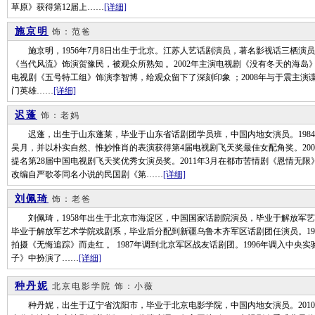
草原》获得第12届上……
[详细]
施京明
饰：范爸
施京明，1956年7月8日出生于北京。江苏人艺话剧演员，著名影视话三栖演员。1
《当代风流》饰演贺豫民，被观众所熟知 。2002年主演电视剧《没有冬天的海岛》
电视剧《五号特工组》饰演李智博，给观众留下了深刻印象 ；2008年与于震主演谍
门英雄……
[详细]
迟蓬
饰：老妈
迟蓬，出生于山东蓬莱，毕业于山东省话剧团学员班，中国内地女演员。1984
吴月，并以朴实自然、惟妙惟肖的表演获得第4届电视剧飞天奖最佳女配角奖。20
提名第28届中国电视剧飞天奖优秀女演员奖。2011年3月在都市苦情剧《恩情无
改编自严歌苓同名小说的民国剧《第……
[详细]
刘佩琦
饰：老爸
刘佩琦，1958年出生于北京市海淀区，中国国家话剧院演员，毕业于解放军艺术学
毕业于解放军艺术学院戏剧系，毕业后分配到新疆乌鲁木齐军区话剧团任演员。198
拍摄《无悔追踪》而走红 。 1987年调到北京军区战友话剧团。1996年调入中央
子》中扮演了……
[详细]
种丹妮
北京电影学院
饰：小薇
种丹妮，出生于辽宁省沈阳市，毕业于北京电影学院，中国内地女演员。2010