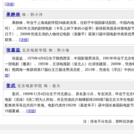
[详细]
果静林
饰：郭小洋
果静林，毕业于上海戏剧学院94级表演系，任职于中国国家话剧院，中国内地男演
司》 。2002年主演的剧情电影《卡车上掉下来的小提琴》获得获美国圣何塞电影节
日子》 。2009年凭借主演的人物传记电影《袁隆平》获第13届中国电影华表奖优秀
获第……
[详细]
张嘉益
北京电影学院
饰：郭小海
张嘉益 ，1970年4月8日生于陕西西安，中国影视男演员。1991年毕业于北京
一部电影《魔表》 。1995年，主演电视剧《道北人》出演张建国 。2009年，凭借
枪》熊阔海一角获得第17届白玉兰最佳男演员奖 。2013年，凭借在《浮沉》中的
细]
姜武
北京电影学院
饰：老大
姜武，1969年11月4日出生于河北唐山， 原名姜小兵，专业演员，毕业于北京电
电影《洗澡》0演二明为人所知，并且凭借此片相继获得2000第7届北京大学生电影
配角奖等等总共四个奖项。电影代表作1992年《葛老爷子》获中国长春国际电影节“长
19届夏威……
[详细]
注：排名不分先后，资料仅供参