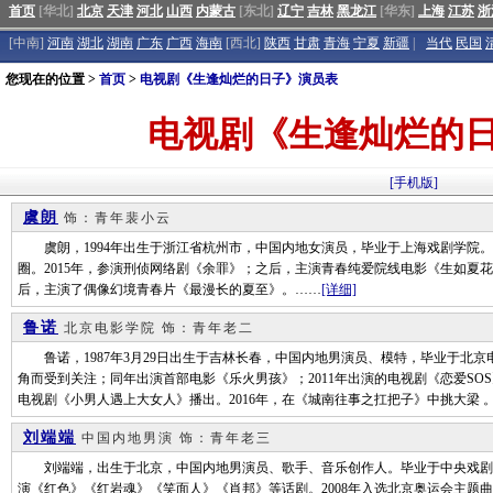
首页
[华北]
北京
天津
河北
山西
内蒙古
[东北]
辽宁
吉林
黑龙江
[华东]
上海
江苏
浙
[中南]
河南
湖北
湖南
广东
广西
海南
[西北]
陕西
甘肃
青海
宁夏
新疆
|
当代
民国
您现在的位置 >
首页
>
电视剧《生逢灿烂的日子》演员表
电视剧《生逢灿烂的
[手机版]
虞朗
饰：青年裴小云
虞朗，1994年出生于浙江省杭州市，中国内地女演员，毕业于上海戏剧学院。 
圈。2015年，参演刑侦网络剧《余罪》；之后，主演青春纯爱院线电影《生如夏花
后，主演了偶像幻境青春片《最漫长的夏至》。……
[详细]
鲁诺
北京电影学院
饰：青年老二
鲁诺，1987年3月29日出生于吉林长春，中国内地男演员、模特，毕业于北京电
角而受到关注；同年出演首部电影《乐火男孩》；2011年出演的电视剧《恋爱SOS
电视剧《小男人遇上大女人》播出。2016年，在《城南往事之扛把子》中挑大梁 
刘端端
中国内地男演
饰：青年老三
刘端端，出生于北京，中国内地男演员、歌手、音乐创作人。毕业于中央戏剧
演《红色》《红岩魂》《笑面人》《肖邦》等话剧。2008年入选北京奥运会主题曲