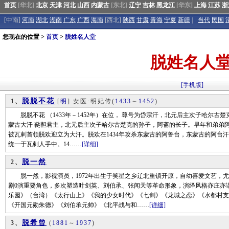
首页
[华北]
北京
天津
河北
山西
内蒙古
[东北]
辽宁
吉林
黑龙江
[华东]
上海
江苏
浙
[中南]
河南
湖北
湖南
广东
广西
海南
[西北]
陕西
甘肃
青海
宁夏
新疆
|
当代
民国
您现在的位置 >
首页
>
脱姓名人堂
脱姓名人
[手机版]
脱脱不花
1、
[
明
] 女医·明妃传
(
1433
～
1452
)
脱脱不花 （1433年－1452年）在位， 尊号为岱宗汗，北元后主次子哈尔古
蒙古大汗 鞑靼君主，北元后主次子哈尔古楚克的孙子，阿斋的长子。早年和弟弟阿
被瓦剌首领脱欢迎立为大汗。脱欢在1434年攻杀东蒙古的阿鲁台，东蒙古的阿台汗
统一于瓦剌人手中。14……
[详细]
脱一然
2、
脱一然，影视演员，1972年出生于笑星之乡辽北重镇开原，自幼喜爱文艺，尤
剧0演重要角色，多次塑造叶剑英、刘伯承、张闻天等革命形象，演绎风格亦庄亦谐
乐园》（台湾）《太行山上》《我的少女时代》《七剑》《龙城之恋》《水都村支
《开国元勋朱德》《刘伯承元帅》《北平战与和……
[详细]
脱希曾
3、
(
1881
～
1937
)