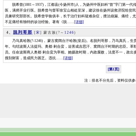
脱希曾(1881～1937)，江都县(今扬州市)人，为扬州中医妇科“曾”字门第一
医，满师开业行医。脱希曾与督军徐宝山相处至深，建议徐在扬州设救济院给贫民
员兼研究部部长。脱希曾学验俱丰，长于治疗妇科疑难杂症，擅治崩漏、痛经，尤
不足痛经有独特的诊治经验。著有《脱……
[详细]
脱列哥那
4、
[
宋
] 蒙古族
(?～
1246
)
乃马真哈敦(?-1246)， 蒙古窝阔台汗哈敦(皇后)。名脱列哥那，乃马真氏，生
年。勾结波斯人法提玛、奥都·剌合蛮，迫害成吉思汗、窝阔台汗时期的忠臣。革
员。任命波斯商人奥都·剌合蛮为宰相。她摄政时期，内政腐败，法度不一，政出
搜刮财富，造成民力困乏。违抗……
[详细]
[第1页]
注：排名不分先后，资料仅供参