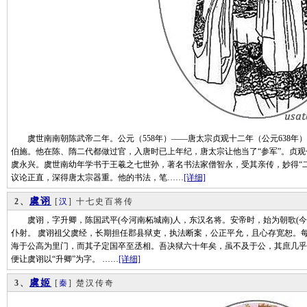
虞世南南朝陈武帝二年。公元（558年）——唐太宗贞观十二年（公元638年）
伯施。他在陈、隋二代都做过官，入唐时已上年纪，唐太宗让他当了“参军”。贞
虞永兴。虞世南幼年学书于王羲之七世孙，著名书法家僧智永，受其亲传，妙得“
议论正直，深得唐太宗器重。他的书法，笔……
[详细]
虞诩
2、
[
汉
] 十七史百将传
虞诩，字升卿，陈国武平(今河南柘城南)人，东汉名将。安帝时，始为朝歌(今
仆射。 虞诩祖父虞经，长期担任郡县狱吏，执法断案，公正平允，且心存宽恕。
海于公高为里门，而其子定国卒至丞相。吾决狱六十年矣，虽不及于公，其庶几乎！
便让虞诩以“升卿”为字。 ……
[详细]
虞姬
3、
[
秦
] 楚汉传奇