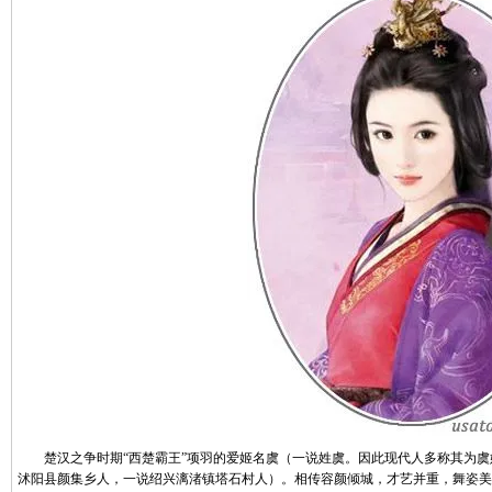
楚汉之争时期“西楚霸王”项羽的爱姬名虞（一说姓虞。因此现代人多称其为虞
沭阳县颜集乡人，一说绍兴漓渚镇塔石村人）。相传容颜倾城，才艺并重，舞姿美