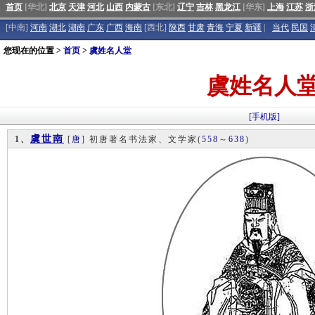
首页
[华北]
北京
天津
河北
山西
内蒙古
[东北]
辽宁
吉林
黑龙江
[华东]
上海
江苏
浙
[中南]
河南
湖北
湖南
广东
广西
海南
[西北]
陕西
甘肃
青海
宁夏
新疆
|
当代
民国
您现在的位置 >
首页
>
虞姓名人堂
虞姓名人
[手机版]
虞世南
1、
[
唐
] 初唐著名书法家、文学家
(
558
～
638
)