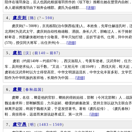
陪伴在项羽身边，后人也因此根据项羽所作的《垓下歌》推断出她在楚营内自刎，由
杀人避祸携项羽由下相奔会稽郡。虞氏为会稽郡……
[详细]
虞庆则
4、
[
隋
]
(?～
598
)
虞庆则(?～598年)，京兆栎阳(治今陕西临潼)人。本姓鱼，先辈仕赫连氏时，
北周时为灵武太守。虞庆则自幼性格雄毅、洒脱。身长八尺，胆略过人，长于骑射
鲜卑语，州郡豪侠都对他十分敬畏。早年只知打猎，后折节读书。仕周，拜中外府
(578)，授仪同大将军，出任并州(今……
[详细]
虞初
5、
[
汉
]
(
前140
～
前87
)
虞初（约前140年～约前87年），西汉洛阳人，号黄车使者。汉武帝时，任方
车，及间使求仙人，以千数。”又说：“太初元年（前104年），西伐大宛，蝗大
虞初在汉武帝时以方士得登高官。中华文明源远流长，中华文化丰富多彩。文学艺
阳作为中华民族的发祥地，长期作为中国……
[详细]
虞卿
6、
[
春秋战国
]
虞卿，名信 ，卿是他的官职，卿姓的得姓始祖，邯郸（今河北邯郸）人，战国
魏迫秦求和；邯郸解围后，力斥赵郝、楼缓的媚秦政策，坚持主张以赵为主联合齐
禄离开赵国，终困于魏都大梁，于是发愤著书。著有《虞氏征传》、《虞氏春秋》
鞋，肩挂雨伞，远道而来游说赵孝成王。第一次拜……
[详细]
虞守愚
7、
[
明
]
(
1483
～
1569
)