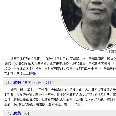
虞宏正(1897年10月5日—1966年11月11日)，字叔毅。出生于福建闽侯。胶
员(院士)。1953年加入九三学社。虞宏正于1897年10月5日出生于福建省闽侯
1916年考取北京大学化学系。当时军阀混战，帝国主义列强瓜分中国，中华民族
在北京大学读……
[详细]
虞翻
14、
[
三国
]
(
164
～
233
)
虞翻（164－233），字仲翔，会稽余姚（今浙江余姚）人。日南太守虞歆之
下功曹，后投奔孙策，自此仕于东吴。他于经学颇有造诣，尤其精通《易》学。虞
会稽，虞翻当是正值父丧，他穿着丧服到太守府邸，王朗计划和孙策开战，虞翻于
他的。 完结抵抗孙策，被击败，逃到海上。虞……
[详细]
虞槃
15、
[
元
]