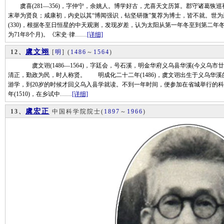
虞喜(281—356)，字仲宁，余姚人。博学好古，尤喜天文历算。郡守诸葛恢巡视
末举为贤良；咸康初，内史以其“博闻强识，钻坚研微”复荐为博士，皆不就。世
(330)，根据冬至日恒星的中天观测，发现岁差，认为太阳从第一年冬至到第二年
为71年8个月)。《宋史·律……
[详细]
虞文翊
12、
[
明
]
(
1486
～
1564
)
虞文诩(1486—1564)，字廷会，号石溪，明金华府义乌县华溪(今义乌市廿
清正，勤政为民，时人称贤。 明成化二十二年(1486)，虞文诩出生于义乌
游学，到20岁的时候才回义乌入县学就读。不到一年时间，便参加在省城举行的
年(1510)，在乡试中……
[详细]
虞宏正
13、
中国科学院院士
(
1897
～
1966
)