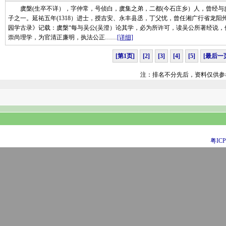
虞槃(生卒不详），字仲常，号侦白，虞集之弟，二都(今石庄乡）人，曾经与虞
子之一。延祐五年(1318）进士，授吉安、永丰县丞，丁父忧，曾任湘广行省龙
园学古录》记载：虞槃“每与吴公(吴澄）论其学，必为所许可，读吴公所著经说，
崇尚理学，为官清正廉明，执法公正……
[详细]
[第1页]
[2]
[3]
[4]
[5]
[最后一
注：排名不分先后，资料仅供参
粤ICP