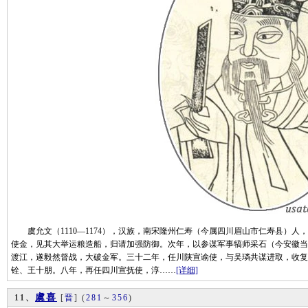
虞允文（1110—1174），汉族，南宋隆州仁寿（今属四川眉山市仁寿县）人，
使金，见其大举运粮造船，归请加强防御。次年，以参谋军事犒师采石（今安徽当
渡江，遂毅然督战，大破金军。三十二年，任川陕宣谕使，与吴璘共谋进取，收复陕
铨、王十朋。八年，再任四川宣抚使，淳……
[详细]
虞喜
11、
[
晋
]
(
281
～
356
)