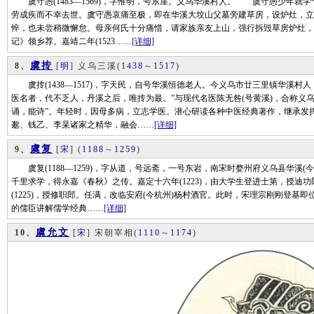
虞守愚(1483—1569)，字惟明，号东崖。义乌华溪村人。 虞守愚少年就学
劳成疾而不幸去世。虞守愚哀痛至极，即在华溪大坟山父墓旁建草房，设炉灶，立
悴，也未尝稍微懈怠。母亲何氏十分痛惜，请家族亲友上山，强行拆毁草房炉灶，迫
记》领乡荐。嘉靖二年(1523……
[详细]
虞抟
8、
[
明
] 义乌三溪
(
1438
～
1517
)
虞抟(1438—1517)，字天民，自号华溪恒德老人。今义乌市廿三里镇华溪村
医名者，代不乏人，丹溪之后，唯抟为最。”与现代名医陈无咎(号黄溪)，合称义乌
诵，能诗”。年轻时，因母多病，立志学医。潜心研读各种中医经典著作，继承发
邈、钱乙、李杲诸家之精华，融会……
[详细]
虞复
9、
[
宋
]
(
1188
～
1259
)
虞复(1188—1259)，字从道，号远斋，一号东岩，南宋时婺州府义乌县华溪
千里求学，得永嘉《春秋》之传。嘉定十六年(1223)，由大学生登进士第，授迪
(1225)，授修职郎。任满，改临安府(今杭州)杨村酒官。此时，宋理宗刚刚登
的儒臣讲解儒学经典……
[详细]
虞允文
10、
[
宋
] 宋朝宰相
(
1110
～
1174
)