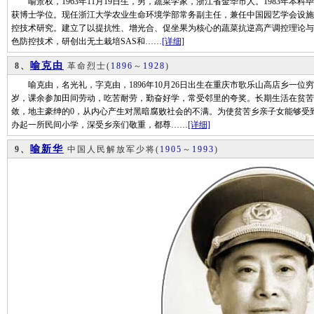
喻景权，1963年11月19日生，男，蔬菜学家，浙江省金华市人。1983年本科
获博士学位。现任浙江大学农业生命环境学部常务副主任，兼任中国园艺学会设施
控技术研究。建立了以提抗性、增光合、促坐果为核心的蔬菜抗逆高产调控理论与
色防控技术，研创出无土栽培SAS和……
[详细]
喻克由
8、
革命烈士
(
1896
～
1928
)
喻克由，名光礼，字克由，1896年10月26日出生在重庆市歌乐山高店乡一位穷
岁，课余参加田间劳动，吃苦耐劳，勤奋好学，常受邻里的夸奖。长期生活在贫苦
敛，地主豪绅的0，从内心产生对黑暗腐败社会的不满。为使贫苦乡亲子女能够受
办起一所民间小学，深受乡亲们敬重，都尊……
[详细]
喻新华
9、
中国人民解放军少将
(
1905
～
1993
)