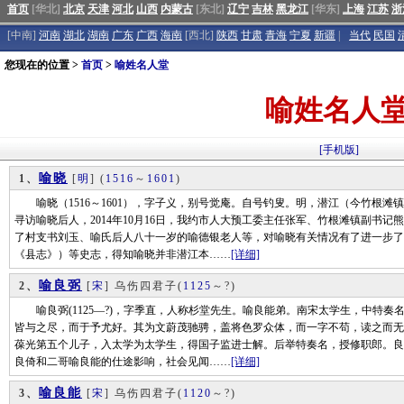
首页
[华北]
北京
天津
河北
山西
内蒙古
[东北]
辽宁
吉林
黑龙江
[华东]
上海
江苏
浙
[中南]
河南
湖北
湖南
广东
广西
海南
[西北]
陕西
甘肃
青海
宁夏
新疆
|
当代
民国
您现在的位置 >
首页
>
喻姓名人堂
喻姓名人
[手机版]
喻晓
1、
[
明
]
(
1516
～
1601
)
喻晓（1516～1601），字子义，别号觉庵。自号钓叟。明，潜江（今竹根滩
寻访喻晓后人，2014年10月16日，我约市人大预工委主任张军、竹根滩镇副书
了村支书刘玉、喻氏后人八十一岁的喻德银老人等，对喻晓有关情况有了进一步了
《县志》）等史志，得知喻晓并非潜江本……
[详细]
喻良弼
2、
[
宋
] 乌伤四君子
(
1125
～?)
喻良弼(1125—?)，字季直，人称杉堂先生。喻良能弟。南宋太学生，中特奏
皆与之尽，而于予尤好。其为文蔚茂驰骋，盖将色罗众体，而一字不苟，读之而无厌
葆光第五个儿子，入太学为太学生，得国子监进士解。后举特奏名，授修职郎。良
良倚和二哥喻良能的仕途影响，社会见闻……
[详细]
喻良能
3、
[
宋
] 乌伤四君子
(
1120
～?)