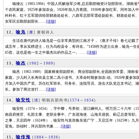
喻缦云（1903-1994）中国人民解放军少将,总后勤部物资计划部部长。湖南省平
个农民家庭。1925年参加农会。1926年加入共青团。1930年参加红军。同年
科科长、红十五军团供给部财政处处长、八路军总部军需处副处长、财政处处长、
东军区后勤部副部长……
[详细]
喻凫
12、
[
唐
] 唐朝诗人
生活在唐代的诗人喻凫是一位非常典型的江南才子，《唐才子传》卷七记载了他
成五年，李从实榜进士，仕为乌程县令，有诗名。”1458作为进士出身，喻凫一
65首。这也是他一生之中最杰出的作品之一。……
[详细]
喻杰
13、
(
1902
～
1989
)
喻杰（1902-1989） 国家粮食部副部长、商业部副部长,全国政协常委。湖南省
家庭。少儿时入长寿街县立第二高小读书。大革命时期参加农-动。1926年夏参加国
月加入中国共产党。历任红军班长、司务长、连指导员、游击大队党总支书记、湘
长。参加了两次攻打……
[详细]
喻安性
14、
[
清
] 明朝兵部尚书
(
1574
～
1654
)
喻安性（1574～1654），字中卿，号养初，浙江嵊州人。明万历二十六年（1
南昌府推官、礼部主事、吏部全事中、广东巡海使、山海关巡抚、蓟辽总督等职。万
之事，天启四年（1624年），喻安性与袁崇焕东巡广宁，天启五年（1625年）
罢免。崇祯时，拜兵部尚书兼……
[详细]
喻传海
15、
(
1884
～
1936
)