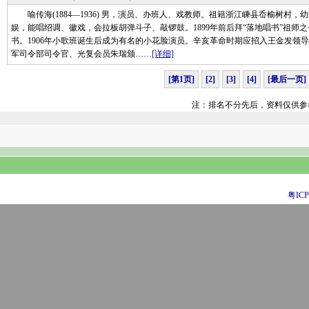
喻传海(1884—1936) 男，演员、办班人、戏教师。祖籍浙江嵊县岙榆树村
娱，能唱绍调、徽戏，会拉板胡弹斗子、敲锣鼓。1899年前后拜“落地唱书”祖
书。1906年小歌班诞生后成为有名的小花脸演员。辛亥革命时期应招入王金发领
军司令部司令官、光复会员朱瑞颁……
[详细]
[第1页]
[2]
[3]
[4]
[最后一页]
注：排名不分先后，资料仅供参
粤ICP