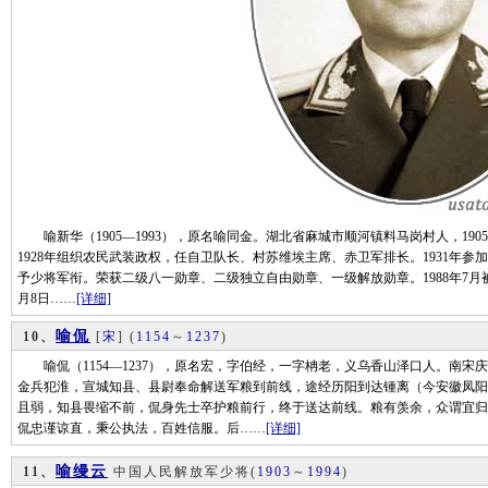
喻新华（1905—1993），原名喻同金。湖北省麻城市顺河镇料马岗村人，1905
1928年组织农民武装政权，任自卫队长、村苏维埃主席、赤卫军排长。1931年参加
予少将军衔。荣获二级八一勋章、二级独立自由勋章、一级解放勋章。1988年7月被
月8日……
[详细]
喻侃
10、
[
宋
]
(
1154
～
1237
)
喻侃（1154—1237），原名宏，字伯经，一字柟老，义乌香山泽口人。南宋庆元
金兵犯淮，宣城知县、县尉奉命解送军粮到前线，途经历阳到达锺离（今安徽凤阳
且弱，知县畏缩不前，侃身先士卒护粮前行，终于送达前线。粮有羡余，众谓宜归
侃忠谨谅直，秉公执法，百姓信服。后……
[详细]
喻缦云
11、
中国人民解放军少将
(
1903
～
1994
)