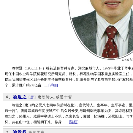
喻树迅（1953.11.1- ）棉花遗传育种专家。湖北麻城市人。1979年毕业于华
现任中国农业科学院棉花研究所研究员、所长，棉花生物学国家重点实验室主任，
提出我国短季棉区划并长期主持短季棉育种，组织并参与了具有自主知识产权转基
个，累计推广约2.6亿亩……
[详细]
喻坦之
6、
[
唐
] 唐朝诗人,咸通十哲
喻坦之 [唐] (约公元八七四年前后时在世)，唐代诗人。生卒年、生平事迹、
通十哲”。唐懿宗咸通年间屡试不中,后久居长安,与建州刺史李频为友。其诗题材
喻坦之，睦州人。咸通中举进士不第，久寓长安，囊罄，忆渔樵，还居旧山。与李
杯。共在山中住，相随阙下来。修身……
[详细]
喻景权
7、
蔬菜学家