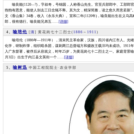
喻良能(1120—?)，字叔奇，号锦园，人称香山先生。官至兵部郎中、工部郎官
煦煦有恩意，能使人别去三日念辄不释。其为文，精深简雅，读之愈久而意若新”
文《香山集》34卷，收入《永乐大典》。宣和二年(1120年)，喻良能出生在义
郎，很有德行。喻良能兄弟五……
[详细]
喻培伦
4、
[
清
] 黄花岗七十二烈士
(
1886
～
1911
)
喻培伦（1886年—1911年），清末民主革命家，汉族，四川省内江市人。光
化学，研制炸弹，组织暗杀团，谋刺两江总督端方和摄政王载沣均未成功。1911
入广东督署，被俘后从容就义，时年25岁，为黄花岗七十二烈士之一。家庭背景喻培
月3日）出生于内江县文英街一个……
[详细]
喻树迅
5、
中国工程院院士·农业学部