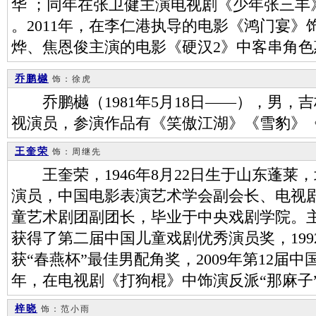
华 ；同年在张卫健主演电视剧《少年张三丰
。2011年，在李仁港执导的电影《鸿门宴》
烨、焦恩俊主演的电影《硬汉2》中客串角色
乔鹏樾
饰：徐虎
乔鹏樾（1981年5月18日——），男，
视演员，参演作品有《笑傲江湖》《雪豹》
王奎荣
饰：周继先
王奎荣，1946年8月22日生于山东蓬莱
演员，中国电影表演艺术学会副会长、电视
童艺术剧团副团长，毕业于中央戏剧学院。
获得了第二届中国儿童戏剧优秀演员奖，19
获“春燕杯”最佳男配角奖，2009年第12届中
年，在电视剧《打狗棍》中饰演反派“那麻子
梓晓
饰：范小雨