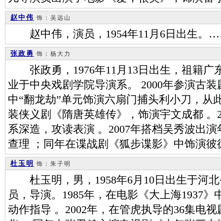
赵中伟
饰：吴远山
赵中伟，演员，1954年11月6日出生。…
张政勇
饰：杨大力
张政勇，1976年11月13日出生，祖籍
业于中央戏剧学院导演系。 2000年参演古
中“翻龙劫”单元饰演六扇门捕头利小刀，从此
装侠义剧《隋唐英雄传》，饰演宇文成都 。2
系深造，攻读表演 。2007年搭档吴秀波出
查理 ；同年在谍战剧《狐步谍影》中饰演彼
杜玉明
饰：朱子明
杜玉明，男，1958年6月10日出生于河
员，导演。1985年，在电影《大上海1937
动作指导 。2002年，在管虎执导的36集