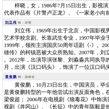
梓晓，女，1986年7月15日出生，影视
代表作品有《片警卢正龙》、《一家老小向
刘立伟
饰：邱明
刘立伟，1969年出生于北京，中国影视男
艺术学校京剧、长靠武生专业，1997年毕
1999年，领衔主演国庆50周年话剧《-》。2
雄传》的柯镇恶被大众所熟知。2007年，
。2012年，出演导演张黎、刘淼淼共同执导的
月，出演《汉口码头》，饰演了一位汉口码
黄俊鹏
饰：汤炳全
黄俊鹏，10月23日出生，中国演员，毕业
是黄俊鹏转型的一年他尝试出演反面角色，
梁俊超； 2006年在电视剧《狼毒花》中饰演
视剧《井冈山》、《长征》中的青年陈毅是