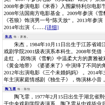
2008年参演电影《米香》入围蒙特利尔电影
2008年法国南方电影基金 。2009年参演《雪
《苍狼》饰演男一号“陈天放” 。2013年参演
2014年出演《……
[详细]
朱杰
饰：萧雅。
朱杰，1984年10月11日出生于江苏省
戏剧学院2001级表演系本科生。2008年凭
走红 ，因饰演《雪豹》中温柔大方的萧雅被观
《黄金地带》《婆婆来了》中演绎了不同的
2012年出演电影《三个未婚妈妈》 。201
年主演家庭情感剧《独生子》，饰演林小音 
陶飞霏
饰：陈怡
陶飞霏，1977年2月15日出生于湖北省
于中央戏剧学院表演系。陶飞霏从中戏毕业