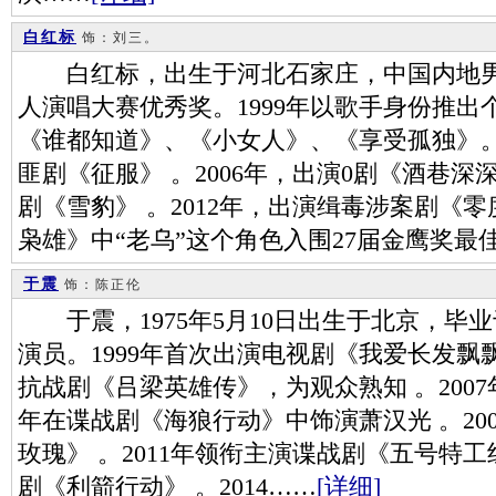
白红标
饰：刘三。
白红标，出生于河北石家庄，中国内地男演
人演唱大赛优秀奖。1999年以歌手身份推
《谁都知道》、《小女人》、《享受孤独》。
匪剧《征服》 。2006年，出演0剧《酒巷深
剧《雪豹》 。2012年，出演缉毒涉案剧《零
枭雄》中“老乌”这个角色入围27届金鹰奖最
于震
饰：陈正伦
于震，1975年5月10日出生于北京，毕
演员。1999年首次出演电视剧《我爱长发飘飘
抗战剧《吕梁英雄传》，为观众熟知 。2007
年在谍战剧《海狼行动》中饰演萧汉光 。20
玫瑰》 。2011年领衔主演谍战剧《五号特工组
剧《利箭行动》 。2014……
[详细]