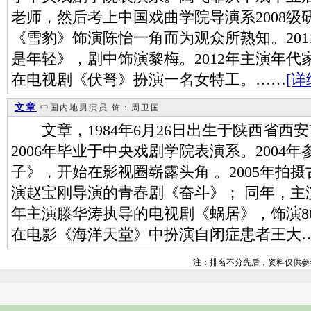
老师，然后考上中国戏曲学院导演系2008级研
《雪豹》饰演陈怡一角而为观众所熟知。20
是年轻》，剧中饰演黎梅。2012年主演年
在电视剧《伏弩》扮演一名女特工。……
[详
文章
中国内地男演员
饰：周卫国
文章，1984年6月26日出生于陕西省西
2006年毕业于中央戏剧学院表演系。2004
子》，开始在影视圈崭露头角 。2005年拍摄
演赵宝刚导演的青春剧《奋斗》； 同年，主演
年主演滕华涛执导的电视剧《蜗居》，饰演80
在电影《海洋天堂》中扮演自闭症患者王大
注：排名不分先后，资料仅供参