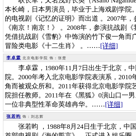
耿长军，又名浅野长英（Asano Nagahid
本长崎，日本男演员，毕业于上海戏剧学院。
的电视剧《记忆的证明》而出道 。2007年
《南京！南京！》 。2008年，参演抗战剧《
凭借抗战剧《雪豹》中饰演的竹下俊一角而广受
冒险类电影《十二生肖》 。……
[详细]
李卓霖
北京电影学院
饰：张楚
李卓霖，1980年11月7日出生于北京，
院。2000年考入北京电影学院表演系，201
角而被观众所和。2011年获得北京电影学
院担任教师。2011年在《黑狐》0演山口一男
一位非典型性革命英雄冉华。……
[详细]
张若昀
饰：刘志辉
张若昀 ，1988年8月24日生于北京，中国
首部电视剧《海的誓言》，正式进入娱乐圈。