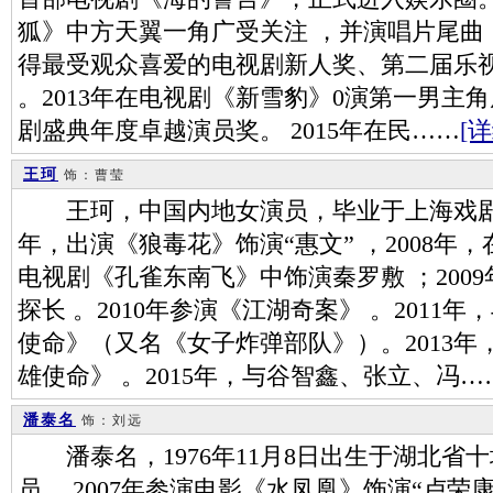
狐》中方天翼一角广受关注 ，并演唱片尾曲
得最受观众喜爱的电视剧新人奖、第二届乐
。2013年在电视剧《新雪豹》0演第一男主角周卫
剧盛典年度卓越演员奖。 2015年在民……
[详
王珂
饰：曹莹
王珂，中国内地女演员，毕业于上海戏剧学
年，出演《狼毒花》饰演“惠文” ，2008
电视剧《孔雀东南飞》中饰演秦罗敷 ；200
探长 。2010年参演《江湖奇案》 。201
使命》（又名《女子炸弹部队》）。2013
雄使命》 。2015年，与谷智鑫、张立、冯…
潘泰名
饰：刘远
潘泰名，1976年11月8日出生于湖北省
员。 2007年参演电影《水凤凰》饰演“卢荣