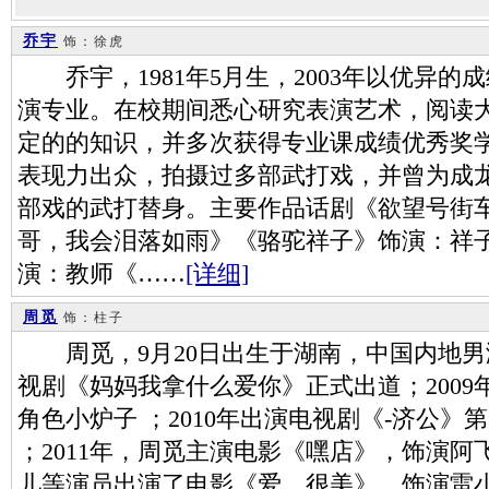
乔宇
饰：徐虎
乔宇，1981年5月生，2003年以优异的
演专业。在校期间悉心研究表演艺术，阅读
定的的知识，并多次获得专业课成绩优秀奖
表现力出众，拍摄过多部武打戏，并曾为成
部戏的武打替身。主要作品话剧《欲望号街
哥，我会泪落如雨》《骆驼祥子》饰演：祥
演：教师《……
[详细]
周觅
饰：柱子
周觅，9月20日出生于湖南，中国内地男演
视剧《妈妈我拿什么爱你》正式出道；200
角色小炉子 ；2010年出演电视剧《-济公
；2011年，周觅主演电影《嘿店》，饰演阿飞
儿等演员出演了电影《爱，很美》，饰演雷