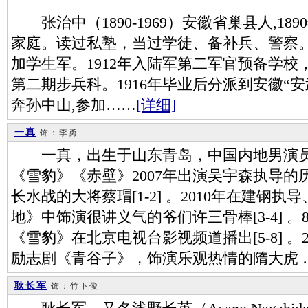
张治中（1890-1969）安徽省巢县人,189
家庭。读过私塾，当过学徒、备补兵、警察。
加学生军。1912年入陆军第二军官预备学
第二期步兵科。1916年毕业后分派到安徽“
奔孙中山,参加……
[详细]
一真
饰：李勇
一真，出生于山东青岛，中国内地男演员
《雪豹》《赤壁》2007年出演吴宇森执导
长水战的大将蔡瑁[1-2] 。2010年在建钢
地》中饰演很讲义气的爷们许三骨棒[3-4] 
《雪豹》在北京电视台影视频道播出[5-8] 。
励志剧《青谷子》，饰演乐观热情的隋大虎 
耿长军
饰：竹下俊