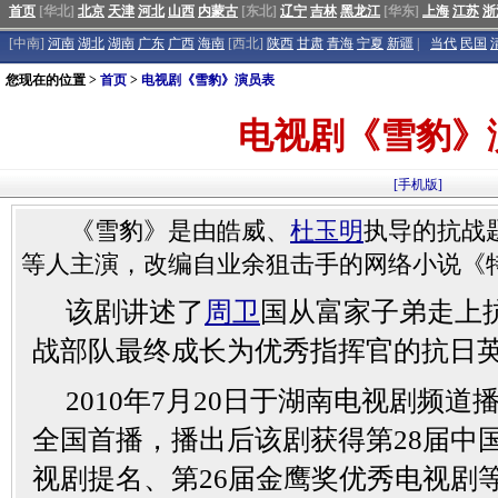
首页
[华北]
北京
天津
河北
山西
内蒙古
[东北]
辽宁
吉林
黑龙江
[华东]
上海
江苏
浙
[中南]
河南
湖北
湖南
广东
广西
海南
[西北]
陕西
甘肃
青海
宁夏
新疆
|
当代
民国
您现在的位置 >
首页
>
电视剧《雪豹》演员表
电视剧《雪豹》
[手机版]
《雪豹》是由皓威、
杜玉明
执导的抗战
等人主演，改编自业余狙击手的网络小说《
该剧讲述了
周卫
国从富家子弟走上
战部队最终成长为优秀指挥官的抗日
2010年7月20日于湖南电视剧频道
全国首播，播出后该剧获得第28届中国
视剧提名、第26届金鹰奖优秀电视剧