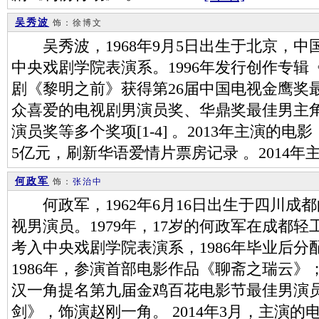
吴秀波
饰：徐博文
吴秀波，1968年9月5日出生于北京，中国
中央戏剧学院表演系。1996年发行创作专辑《
剧《黎明之前》获得第26届中国电视金鹰奖
众喜爱的电视剧男演员奖、华鼎奖最佳男主
演员奖等多个奖项[1-4] 。2013年主演的
5亿元，刷新华语爱情片票房记录 。2014年
何政军
饰：
张治中
何政军，1962年6月16日出生于四川成
视男演员。1979年，17岁的何政军在成都轻
考入中央戏剧学院表演系，1986年毕业后分
1986年，参演首部电影作品《聊斋之瑞云》；
汉一角提名第九届金鸡百花电影节最佳男演员
剑》，饰演赵刚一角。 2014年3月，主演的