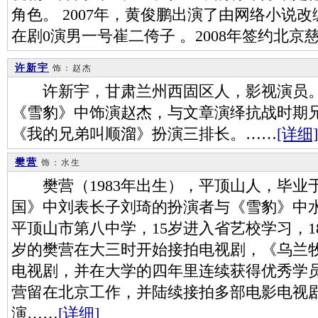
角色。 2007年，黄俊鹏出演了由网络小说
在剧0演男一号崔二侉子 。2008年签约北京
许新宇
饰：赵杰
许新宇，甘肃兰州西固区人，影视演员。
《雪豹》中饰演赵杰，与文章演绎抗战时期
《我的兄弟叫顺溜》扮演三排长。……
[详细]
樊营
饰：水生
樊营（1983年出生），平顶山人，毕业
国》中刘表长子刘琦的扮演者与《雪豹》中
平顶山市第八中学，15岁进入省艺校学习，1
岁的樊营在大三时开始接拍电视剧，《乌兰
电视剧，并在大学的四年里连续获得优秀学员
营留在北京工作，并陆续接拍多部电影电视剧
演……
[详细]