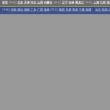
首页
[华北]
北京
天津
河北
山西
内蒙古
[东北]
辽宁
吉林
黑龙江
[华东]
上海
江苏
浙
[中南]
河南
湖北
湖南
广东
广西
海南
[西北]
陕西
甘肃
青海
宁夏
新疆
|
当代
民国