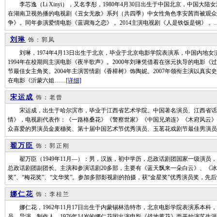
李芯逸（Li Xinyi），又名李彤，1980年4月30日出生于中国北京，中国大
在湖南卫视热播的电视剧《丑女无敌》系列（共四季）中女性角色李安茜而被观众所
争》。同年参演爱情电影《蓝调海之恋》 。2014主演电视剧《人是铁饭是钢》 。
刘琳
饰：郭凤
刘琳，1974年4月13日出生于北京，毕业于北京电影学院表演系，中国内地女演
1994年在校期间主演电影《夜半歌声》。2000年刘琳凭借着在张元执导的电影《
节最佳女主角奖。2004年主演苦情剧《香樟树》饰陶妮。2007年领衔主演以真实
在电影《沂蒙六姐……
[详细]
宋运成
饰：老曾
宋运成，出生于哈尔滨市，毕业于江西省艺术学院。中国著名演员、江西省话
情》，电视剧代表作：《一路格桑花》《警察世家》《中国兄弟连》《木府风云》
众喜爱的男演员金麦穗奖、第十届中国艺术节优秀演员、玉茗花戏剧节最佳男演员
翟万臣
饰：郭正刚
翟万臣（1949年11月—）：男，汉族，初中学历，总政话剧团国家一级演员
总政话剧团副团长。主演和参演话剧20多部，主要有《蓝天飘来一朵白云》、《
奖”、“梅花奖”、“文华奖”。参加多部影视剧的拍摄，获“金星奖”优秀演员奖，先后
娜仁花
饰：李桂兰
娜仁花，1962年11月17日出生于内蒙锡林浩特市，北京电影学院表演系本科
员、导演、制作人。1976年14岁的娜仁花因出演电影《战地黄花》而开始演艺生涯。