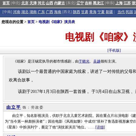
首页
[华北]
北京
天津
河北
山西
内蒙古
[东北]
辽宁
吉林
黑龙江
[华东]
上海
江苏
浙
[中南]
河南
湖北
湖南
广东
广西
海南
[西北]
陕西
甘肃
青海
宁夏
新疆
|
当代
民国
您现在的位置 >
首页
>
电视剧《咱家》演员表
电视剧《咱家》
[手机版]
《咱家》是汪锡宏执导的都市情感剧，由
于晓光
、
吴越
领衔主演。
该剧以一个最普通的中国家庭为线索，讲述了一对传统的父母和
欢离合故事 。
该剧于2017年1月3日在陕西一套首播 。于3月4日在山东卫视
由立平
饰：劳政委
由立平，知名影视演员，供职于北京儿童艺术剧院。因在重点片出演电影《建
为“当今第一林彪扮演者”；因在电影《风雨如磐》中成功“填补了鲁迅影视形象空
《星座》中扮演列宁，奠定了他“演技派演员”地位。……
[详细]