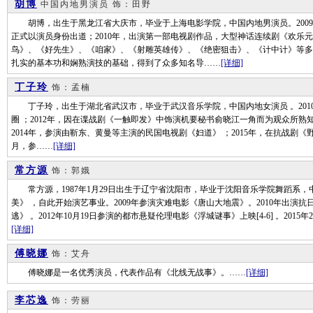
胡博
中国内地男演员
饰：田野
胡博，出生于黑龙江省大庆市，毕业于上海电影学院，中国内地男演员。2009
正式以演员身份出道；2010年，出演第一部电视剧作品，大型神话连续剧《欢乐
鸟》、《好先生》、《咱家》、《射雕英雄传》、《绝密狙击》、《计中计》等多
扎实的基本功和娴熟演技的基础，得到了众多知名导……
[详细]
丁子玲
饰：孟楠
丁子玲，出生于湖北省武汉市，毕业于武汉音乐学院，中国内地女演员 。201
圈 ；2012年，因在谍战剧《一触即发》中饰演机要秘书俞晓江一角而为观众所熟知
2014年，参演由靳东、黄曼等主演的民国电视剧《妇道》 ；2015年，在抗战剧《野
月，参……
[详细]
常方源
饰：郭娥
常方源，1987年1月29日出生于辽宁省沈阳市，毕业于沈阳音乐学院舞蹈系，中
美》 ，自此开始演艺事业。2009年参演灾难电影《唐山大地震》。2010年出演抗
逃》 。2012年10月19日参演的都市悬疑伦理电影《浮城谜事》上映[4-6] 。20
[详细]
傅晓娜
饰：艾舟
傅晓娜是一名优秀演员，代表作品有《北线无战事》。……
[详细]
李芯逸
饰：劳丽