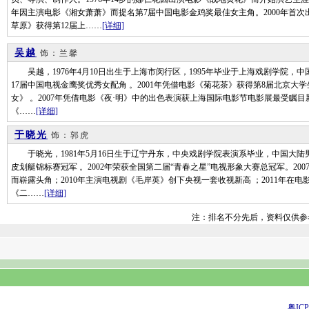
年因主演电影《湘女萧萧》而提名第7届中国电影金鸡奖最佳女主角。2000年首次
草原》获得第12届上……
[详细]
吴越
饰：兰馨
吴越，1976年4月10日出生于上海市闵行区，1995年毕业于上海戏剧学院，中
17届中国电视金鹰奖优秀女配角 。2001年凭借电影《菊花茶》获得第8届北京大学
女》 。2007年凭借电影《夜·明》中的出色表演获上海国际电影节电影展最受瞩目
《……
[详细]
于晓光
饰：郭虎
于晓光，1981年5月16日生于辽宁丹东，中央戏剧学院表演系毕业，中国大陆
皮划艇锦标赛冠军 。2002年荣获全国第二届“青春之星”电视形象大赛总冠军。200
而崭露头角；2010年主演电视剧《毛岸英》创下央视一套收视新高 ；2011年在电
《二……
[详细]
注：排名不分先后，资料仅供参
粤ICP