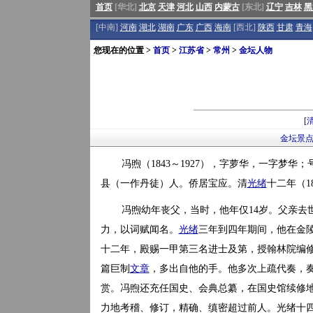
首页
[华北]
北京
天津
河北
山西
内蒙古
[东北]
辽宁
吉林
黑
[中南]
河南
湖北
湖南
广东
广西
海南
[西北]
陕西
甘肃
青海
您现在的位置 >
首页
>
江苏省
>
常州
>
金坛人物
[
金坛景
冯煦（1843～1927），字萝华，一字梦
县（一作丹徒）人。侨居宝应。清
光绪
十二年（1
冯煦幼年丧父，当时，他年仅14岁。父亲去
力，以词赋闻名。
光绪
三年到四年期间，他在金
十二年，殿赐一甲第三名进士及第，授翰林院编修
篇巨制
文章
，多出自他的手。他多次上疏代奏，
赏。冯煦还充任国史、会典总纂，在国史馆续修
力地考稽、修订，精确、缜密超过前人。光绪十