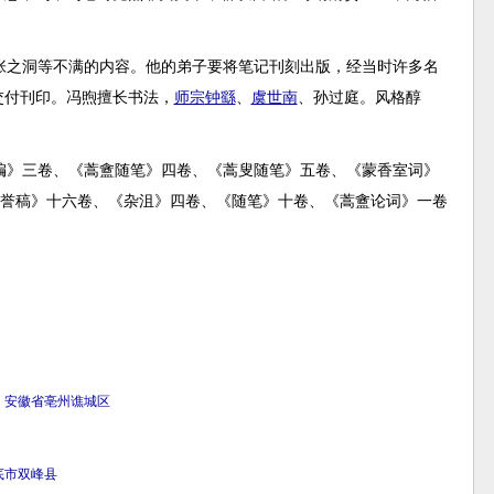
张之洞等不满的内容。他的弟子要将笔记刊刻出版，经当时许多名
交付刊印。冯煦擅长书法，
师宗
钟繇
、
虞世南
、孙过庭。风格醇
编》三卷、《蒿盦随笔》四卷、《蒿叟随笔》五卷、《蒙香室词》
《誉稿》十六卷、《杂沮》四卷、《随笔》十卷、《蒿盦论词》一卷
安徽省
亳州
谯城区
底市
双峰县