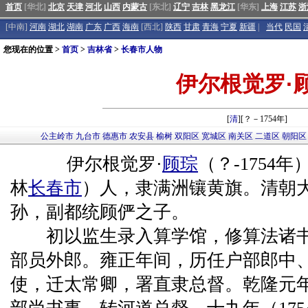
首页
[华北]
北京
天津
河北
山西
内蒙古
[东北]
辽宁
吉林
黑龙江
[华东]
上海
江苏
浙
[中南]
河南
湖北
湖南
广东
广西
海南
[西北]
陕西
甘肃
青海
宁夏
新疆
|
当代
民国
您现在的位置 >
首页
>
吉林省
>
长春市人物
伊尔根觉罗·
[
清
][？－1754年]
公主岭市
九台市
德惠市
农安县
榆树
双阳区
宽城区
南关区
二道区
朝阳区
伊尔根觉罗·
顾琮
（？-1754
林
长春市
）人，隶满洲镶黄旗。清朝
孙，副都统顾俨之子。
初以监生录入算学馆，修算法诸
部员外郎。雍正年间，历任户部郎中
使，迁太常卿，署直隶总督。乾隆元