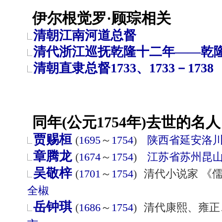
伊尔根觉罗·顾琮相关
清朝江南河道总督
清代浙江巡抚乾隆十二年——乾
清朝直隶总督1733、1733－1738
同年(公元1754年)去世的名人
贾赐桓
(
1695
～
1754
)
陕西省
延安
洛
章腾龙
(
1674
～
1754
)
江苏省
苏州
昆
吴敬梓
(
1701
～
1754
)
清代小说家 《
全椒
岳钟琪
(
1686
～
1754
)
清代康熙、雍正