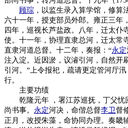
部尚书事，转河道总督。十九年（175
顾琮
，以监生录入算学馆，修算
六十一年，授吏部员外郎。雍正三年
四年，巡视长芦盐政。八年，迁太仆
使。十一年，协理直隶总河，迁太常
直隶河道总督。十二年，奏报：“
永定
注入淀。近因淤，议濬引河，自然开
引河。”上令报祀，疏请更定管河厅汛
行。
主要功绩
乾隆元年 ，署江苏巡抚，丁父忧
尚书事。
永定
河决，命偕总督
李卫
督
正月，改授朱藻，命协同办理。奏畿