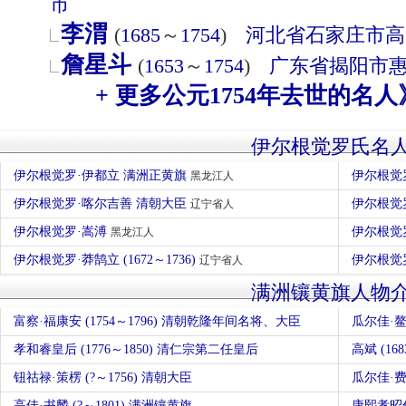
市
李渭
(
1685
～
1754
)
河北省
石家庄市
高
詹星斗
(
1653
～
1754
)
广东省
揭阳市
+ 更多公元1754年去世的名人
伊尔根觉罗氏名
伊尔根觉罗·伊都立 满洲正黄旗
伊尔根觉
黑龙江人
伊尔根觉罗·喀尔吉善 清朝大臣
伊尔根觉
辽宁省人
伊尔根觉罗·嵩溥
伊尔根觉罗
黑龙江人
伊尔根觉罗·莽鹄立 (1672～1736)
伊尔根觉罗
辽宁省人
满洲镶黄旗人物
富察·福康安 (1754～1796) 清朝乾隆年间名将、大臣
瓜尔佳·鳌拜
孝和睿皇后 (1776～1850) 清仁宗第二任皇后
高斌 (1
钮祜禄·策楞 (?～1756) 清朝大臣
瓜尔佳·费
高佳·书麟 (?～1801) 满洲镶黄旗
康熙孝昭仁