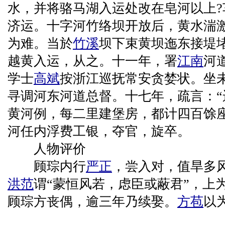
水，并将骆马湖入运处改在皂河以上
济运。十字河竹络坝开放后，黄水湍
为难。当於
竹溪
坝下束黄坝迤东接堤
越黄入运，从之。十一年，署
江南
河
学士
高斌
按浙江巡抚常安贪婪状。坐
寻调河东河道总督。十七年，疏言：
黄河例，每二里建堡房，都计四百馀座
河任内浮费工银，夺官，旋卒。
人物评价
顾琮内行
严正
，尝入对，值旱多
洪范
谓“蒙恒风若，虑臣或蔽君”，上
顾琮方丧偶，逾三年乃续娶。
方苞
以