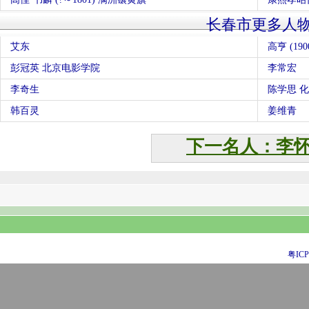
长春市更多人
艾东
高亨 (190
彭冠英 北京电影学院
李常宏
李奇生
陈学思 
韩百灵
姜维青
下一名人：李
粤ICP