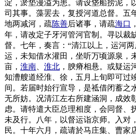
淀，淤垫漫溢为患。请设垡船捞泥，
司其事。藻罢去，复授河道总督。五
地两减河，疏
陈善
后诸事，请疏
海口
年，请改定子牙河管河官制。寻以裁
督。七年，奏言：“清江以上，运河两
运，未知借水灌田，坐听万顷源泉，
亩，
淮南
、
淮北
，腴瘠相悬。或疑运
知漕艘道经淮、徐，五月上旬即可过
间。若届时始行宣导，是祗借闭蓄之
无所妨。况清江左右所建涵洞，成效
虑。请特遣大臣总理相度，会同督、
未及行。八年，以督运诣京师。入对
民。十年六月，疏请於马庄集、曹家