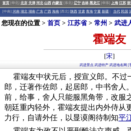
首页
[华北]
北京
天津
河北
山西
内蒙古
[东北]
辽宁
吉林
黑龙江
[华东]
上海
江苏
浙
[中南]
河南
湖北
湖南
广东
广西
海南
[西北]
陕西
甘肃
青海
宁夏
新疆
|
当代
民国
您现在的位置 >
首页
>
江苏省
>
常州
>
武进
霍端友
[
宋
]
武进景点
武进特产
武进地名网
[
霍端友中状元后，授宣义郎。不过
郎，迁著作佐郎，起居郎，中书舍人
前，给事，舍人只能服黑角带，改服
朝廷重内轻外，霍端友提出内外侍从
力行，自请外任，以显谟阁待制知
平
霍端友为政不以严刑酷法立声威，