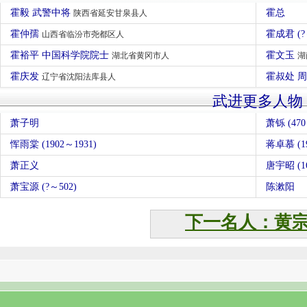
霍毅 武警中将
霍总
陕西省延安甘泉县人
霍仲孺
霍成君 (
山西省临汾市尧都区人
霍裕平 中国科学院院士
霍文玉
湖北省黄冈市人
湖
霍庆发
霍叔处 
辽宁省沈阳法库县人
武进更多人物
萧子明
萧铄 (4
恽雨棠 (1902～1931)
蒋卓慕 (19
萧正义
唐宇昭 (16
萧宝源 (?～502)
陈漱阳
下一名人：黄