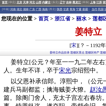
首页
[华北]
北京
天津
河北
山西
内蒙古
[东北]
辽宁
吉林
黑龙江
[华东]
上海
江苏
浙
[中南]
河南
湖北
湖南
广东
广西
海南
[西北]
陕西
甘肃
青海
宁夏
新疆
|
当代
民国
您现在的位置 >
首页
>
浙江省
>
丽水
>
莲都
姜特立
[
宋
][？－1192年
姜特立作品目录
莲都区景点
莲都区特产
莲都
姜特立[公元？年至一一九二年左右
人。生年不详，卒于
宋光
宗绍熙中。
以父恩补承信郎。淳熙中，（公元
建兵马副都监；擒海贼姜大獠。
赵汝
篇。除阁门舍人，充太子宫左右春坊