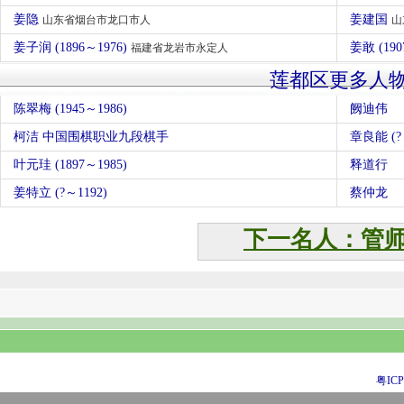
姜隐
姜建国
山东省烟台市龙口市人
山
姜子润 (1896～1976)
姜敢 (190
福建省龙岩市永定人
莲都区更多人
陈翠梅 (1945～1986)
阙迪伟
柯洁 中国围棋职业九段棋手
章良能 (?
叶元珪 (1897～1985)
释道行
姜特立 (?～1192)
蔡仲龙
下一名人：管
粤ICP