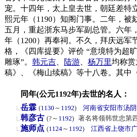
宠。十四年，太上皇去世，朝廷差特
熙元年（1190）知阁门事。二年，
五月，重起浙东马步军副总管。六年
年（1200）再奉祠。不久，拜庆远
格，《四库提要》评价 “意境特为超
雕琢”。
韩元吉
、
陆游
、
杨
万里
均称赏
稿》、《梅山续稿》等十八卷。其中
同年(公元1192年)去世的名人：
岳霖
(
1130
～
1192
)
河南省
安阳市
汤阴
韩彦古
(?～
1192
)
著名将领韩世忠第
施师点
(
1124
～
1192
)
江西省
上饶市