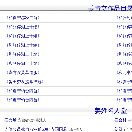
姜特立作品目
《和虞守感秋二首》
《和张时
《和张倅湖上十绝》
《和张倅
《和张倅湖上十绝》
《和张倅
《和张倅湖上十绝》
《和张倅
《和张倅湖上十绝》
《和张倅
《和张倅湖上十绝》
《和张倅
《寄方叔黄草道服》
《和元亨
《贺王委发提举挂冠》
《和虞守
《和虞守钓台四首》
《和虞守
《和虞守钓台四首》
《和虞守
姜姓名人堂
姜秀珍
姜会林 
安徽省池州贵池人
齐僖公吕禄甫 (?～前698) 齐国国君
姜妍
山东省人
辽宁