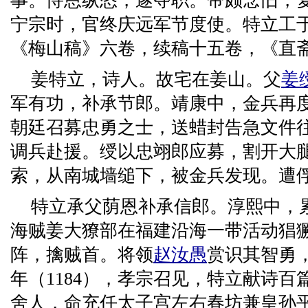
事。恃恩纵恣，遂夺职。帝颇念旧，
宁宗时，官终庆远军节度使。特立工
《梅山稿》六卷，续稿十五卷，《直
姜特立，诗人。故宅在姜山。父
姜
军有功，补承节郎。靖康中，金兵再
朝廷召募忠勇之士，送蜡封告急文件
调兵赴援。绶以忠翊郎应募，割开大
索，从南城墙缒下，被金兵发现。遭
特立承父荫恩补承信郎。淳熙中，
海贼姜大獠部在福建沿海一带活动猖
阵，擒贼首。将领
赵汝愚
赏识其智勇
年（1184），孝宗召见，特立献诗
舍人，命充任太子宫左右春坊兼皇孙