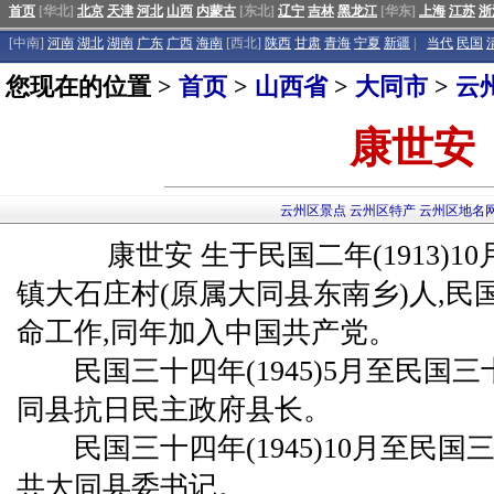
首页
[华北]
北京
天津
河北
山西
内蒙古
[东北]
辽宁
吉林
黑龙江
[华东]
上海
江苏
浙
[中南]
河南
湖北
湖南
广东
广西
海南
[西北]
陕西
甘肃
青海
宁夏
新疆
|
当代
民国
您现在的位置 >
首页
>
山西省
>
大同市
>
云
康世安
云州区景点
云州区特产
云州区地名
康世安 生于民国二年(1913)10月
镇大石庄村(原属大同县东南乡)人,民国
命工作,同年加入中国共产党。
民国三十四年(1945)5月至民国三十四
同县抗日民主政府县长。
民国三十四年(1945)10月至民国三十七
共大同县委书记。