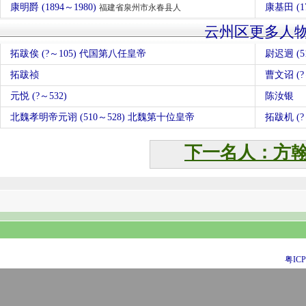
康明爵 (1894～1980)
康基田 (1
福建省泉州市永春县人
云州区更多人
拓跋俟 (?～105) 代国第八任皇帝
尉迟迥 (5
拓跋祯
曹文诏 (?
元悦 (?～532)
陈汝银
北魏孝明帝元诩 (510～528) 北魏第十位皇帝
拓跋机 (
下一名人：方
粤ICP