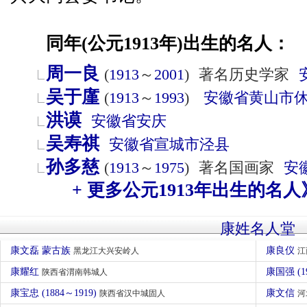
同年(公元1913年)出生的名人：
周一良
(
1913
～
2001
)
著名历史学家
吴于廑
(
1913
～
1993
)
安徽省
黄山市
洪谟
安徽省
安庆
吴寿祺
安徽省
宣城市
泾县
孙多慈
(
1913
～
1975
)
著名国画家
安
+ 更多公元1913年出生的名人
康姓名人堂
康文磊 蒙古族
康良仪
黑龙江大兴安岭人
江
康耀红
康国强 (1
陕西省渭南韩城人
康宝忠 (1884～1919)
康文信
陕西省汉中城固人
河