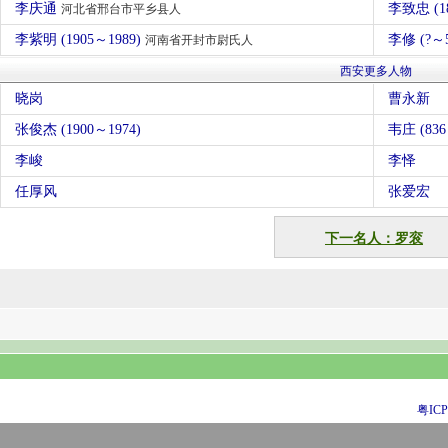
李庆通
李致忠 (1
河北省邢台市平乡县人
李紫明 (1905～1989)
李修 (?～
河南省开封市尉氏人
西安更多人物
晓岗
曹永新
张俊杰 (1900～1974)
韦庄 (83
李峻
李怿
任厚风
张爱宏
下一名人：罗衮
粤ICP