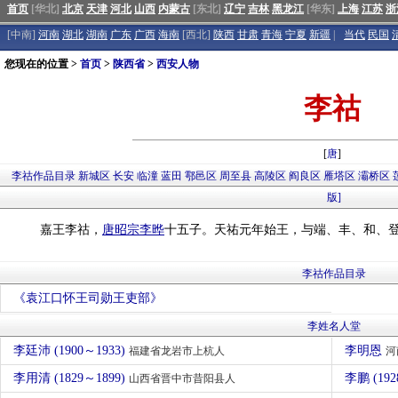
首页
[华北]
北京
天津
河北
山西
内蒙古
[东北]
辽宁
吉林
黑龙江
[华东]
上海
江苏
浙
[中南]
河南
湖北
湖南
广东
广西
海南
[西北]
陕西
甘肃
青海
宁夏
新疆
|
当代
民国
您现在的位置 >
首页
>
陕西省
>
西安人物
李祜
[
唐
]
李祜作品目录
新城区
长安
临潼
蓝田
鄠邑区
周至县
高陵区
阎良区
雁塔区
灞桥区
版]
嘉王李祜，
唐昭宗
李晔
十五子。天祐元年始王，与端、丰、和、
李祜作品目录
《袁江口怀王司勋王吏部》
李姓名人堂
李廷沛 (1900～1933)
李明恩
福建省龙岩市上杭人
河
李用清 (1829～1899)
李鹏 (192
山西省晋中市昔阳县人