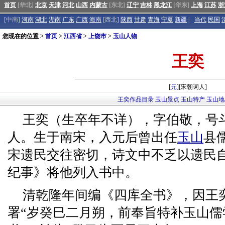
首页
[华北]
北京
天津
河北
山西
内蒙古
[东北]
辽宁
吉林
黑龙江
[华东]
上海
江苏
浙
[中南]
河南
湖北
湖南
广东
广西
海南
[西北]
陕西
甘肃
青海
宁夏
新疆
|
当代
民国
您现在的位置 >
首页
>
江西省
>
上饶市
>
玉山人物
王奕
[
元
][宋朝词人]
王奕作品目录
玉山景点
玉山特产
玉山地
王奕（生卒年不详），字伯敬，号
人。生于南宋，入元后曾出任
玉山
县
宋遗民交往密切，诗文中不乏以遗民
纪事》将他列入书中。
清乾隆年间编《四库全书》，因王
署“岁癸巳二月朔，前奉旨特补玉山