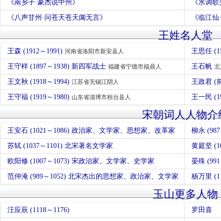
《南乡子·豪杰说中州》
《水调歌
《八声甘州·问苍天苍天阒无言》
《临江仙
王姓名人堂
王森 (1912～1991)
王思任 (1
河南省洛阳市新安县人
王守样 (1897～1938) 新四军战士
王石帆
福建省宁德市福鼎人
北
王文秋 (1918～1994)
王政君 (
江苏省无锡江阴人
王守福 (1919～1980)
王一民 (1
山东省淄博市桓台县人
宋朝词人人物介
王安石 (1021～1086) 政治家、文学家、思想家、改革家
苏轼 (1037～1101) 北宋著名文学家
黄庭坚 (
欧阳修 (1007～1073) 宋政治家、文学家、史学家
晏殊 (9
范仲淹 (989～1052) 北宋杰出的思想家、政治家、文学家
杨万里 (
玉山更多人物
汪应辰 (1118～1176)
罗田喜