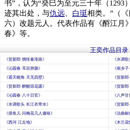
书”，认为“癸巳为至元三十年（129
迹其出处，与
仇远
、
白珽
相类。”（
六）改题元人。代表作品有《酹江月
春》等。
王奕作品目录
《贺新郎·惆怅秦淮路》
《水调歌
《沁园春·耳目肺肠》
《南乡子
《霜天晓角·天无四壁》
《贺新郎
《贺新郎·醉醒琼花露》
《贺新郎
《沁园春·八十日官》
《八声甘
《水调歌头·长江衣带水》
《贺新郎·
《摸鱼儿·问梅花几人邀咏》
《法曲献
《西河·江左地》
《木兰花