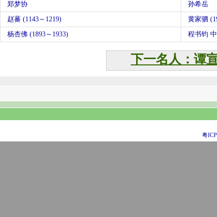
郑梦协
孙希岳
赵蕃 (1143～1219)
黄家驷 (1
杨杏佛 (1893～1933)
程书钧 
下一名人：谭
粤ICP