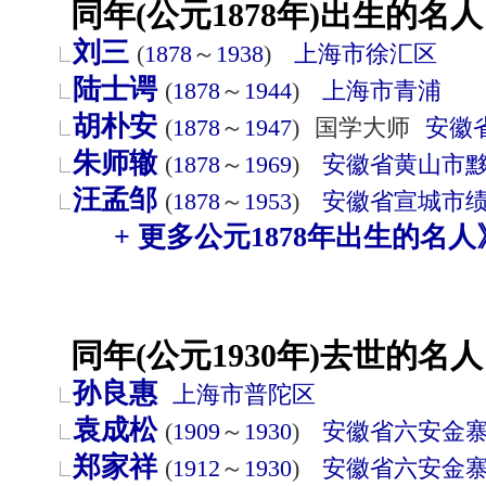
同年(公元1878年)出生的名人
刘三
(
1878
～
1938
)
上海市
徐汇区
陆士谔
(
1878
～
1944
)
上海市
青浦
胡朴安
(
1878
～
1947
)
国学大师
安徽
朱师辙
(
1878
～
1969
)
安徽省
黄山市
汪孟邹
(
1878
～
1953
)
安徽省
宣城市
+ 更多公元1878年出生的名人
同年(公元1930年)去世的名人
孙良惠
上海市
普陀区
袁成松
(
1909
～
1930
)
安徽省
六安
金
郑家祥
(
1912
～
1930
)
安徽省
六安
金