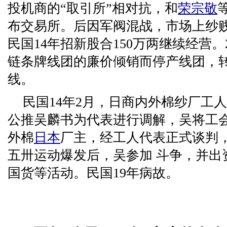
投机商的“取引所”相对抗，和
荣宗敬
布交易所。后因军阀混战，市场上纱
民国14年招新股合150万两继续经营
链条牌线团的廉价倾销而停产线团，
线。
民国14年2月，日商内外棉纱厂工
公推吴麟书为代表进行调解，吴将工
外棉
日本
厂主，经工人代表正式谈判，
五卅运动爆发后，吴参加 斗争，并出
国货等活动。民国19年病故。