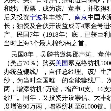
和纱厂股票，成为该厂董事，并取得
后又投资
宁波
和丰纱厂、
南京
中国水
长；独资及合伙开设益成等4家金号
产。民国7年（1918年）底，已获巨利
当时上海3个最大棉纱商之首。
民国8年，吴麟书邀集邵声涛、董仲
（吴占70％）购买
美国
寒克络纺机50
办统益辘线厂，自任总经理。该厂生产
纱，为当时全国唯一的全能辘线厂。次
两，增添纺机1万锭，增产10支、16
纱厂。同年，又投资开设崇信、大丰纱
度增资90万两，增添纺机至61000锭