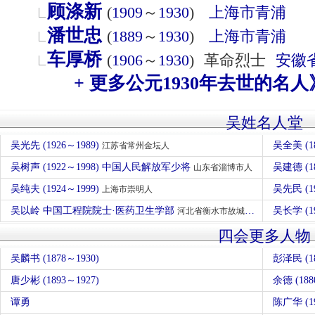
顾涤新
(
1909
～
1930
)
上海市
青浦
潘世忠
(
1889
～
1930
)
上海市
青浦
车厚桥
(
1906
～
1930
)
革命烈士
安徽
+ 更多公元1930年去世的名人
吴姓名人堂
吴光先 (1926～1989)
吴全美 (1
江苏省常州金坛人
吴树声 (1922～1998) 中国人民解放军少将
吴建德 (1
山东省淄博市人
吴纯夫 (1924～1999)
吴先民 (1
上海市崇明人
吴以岭 中国工程院院士·医药卫生学部
吴长学 (1
河北省衡水市故城县人
四会更多人物
吴麟书 (1878～1930)
彭泽民 (18
唐少彬 (1893～1927)
余德 (188
谭勇
陈广华 (1