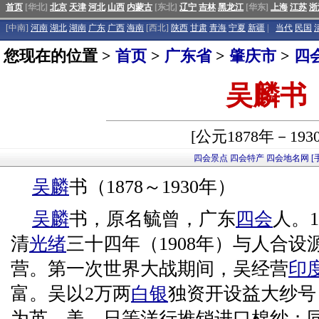
首页
[华北]
北京
天津
河北
山西
内蒙古
[东北]
辽宁
吉林
黑龙江
[华东]
上海
江苏
浙
[中南]
河南
湖北
湖南
广东
广西
海南
[西北]
陕西
甘肃
青海
宁夏
新疆
|
当代
民国
您现在的位置 >
首页
>
广东省
>
肇庆市
>
四
吴麟书
[公元1878年－193
四会景点
四会特产
四会地名网
[
吴麟
书（1878～1930年）
吴麟
书，原名毓曾，广东
四会
人。
清
光绪
三十四年（1908年）与人合
营。第一次世界大战期间，吴经营
印
富。吴以2万两
白银
独资开设益大纱号
为英、美、日等洋行推销进口棉纱；