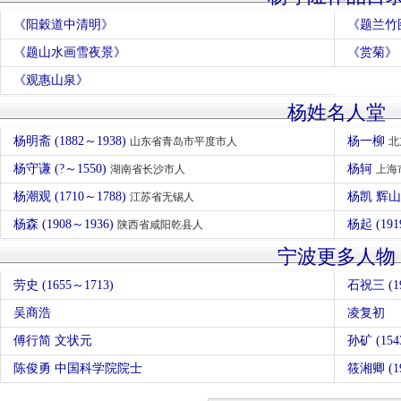
《阳穀道中清明》
《题兰竹
《题山水画雪夜景》
《赏菊》
《观惠山泉》
杨姓名人堂
杨明斋 (1882～1938)
杨一柳
山东省青岛市平度市人
北
杨守谦 (?～1550)
杨轲
湖南省长沙市人
上海
杨潮观 (1710～1788)
杨凯 辉
江苏省无锡人
杨森 (1908～1936)
杨起 (19
陕西省咸阳乾县人
宁波更多人物
劳史 (1655～1713)
石祝三 (19
吴商浩
凌复初
傅行简 文状元
孙矿 (15
陈俊勇 中国科学院院士
筱湘卿 (19