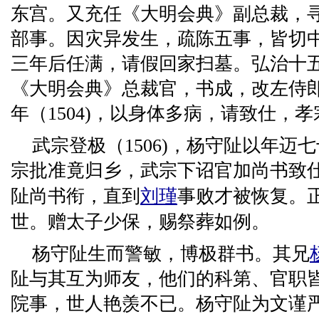
东宫。又充任《大明会典》副总裁，
部事。因灾异发生，疏陈五事，皆切
三年后任满，请假回家扫墓。弘治十五年
《大明会典》总裁官，书成，改左侍
年（1504)，以身体多病，请致仕，
武宗登极（1506)，杨守阯以年迈
宗批准竟归乡，武宗下诏官加尚书致
阯尚书衔，直到
刘瑾
事败才被恢复。
世。赠太子少保，赐祭葬如例。
杨守阯生而警敏，博极群书。其兄
阯与其互为师友，他们的科第、官职
院事，世人艳羡不已。杨守阯为文谨