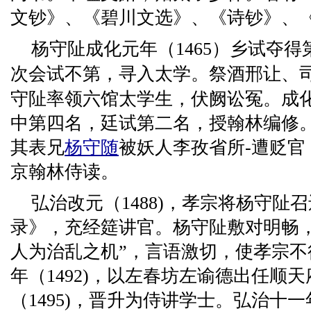
文钞》、《碧川文选》、《诗钞》、
杨守阯成化元年（1465）乡试夺得
次会试不第，寻入太学。祭酒邢让、
守阯率领六馆太学生，伏阙讼冤。成
中第四名，廷试第二名，授翰林编修
其表兄
杨守随
被妖人李孜省所-遭贬
京翰林侍读。
弘治改元（1488)，孝宗将杨守阯
录》，充经筵讲官。杨守阯敷对明畅
人为治乱之机”，言语激切，使孝宗
年（1492)，以左春坊左谕德出任顺
（1495)，晋升为侍讲学士。弘治十一