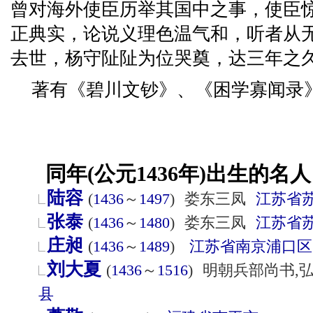
曾对海外使臣历举其国中之事，使臣
正典实，论说义理色温气和，听者从
去世，杨守阯阯为位哭奠，达三年之
著有《碧川文钞》、《困学寡闻录
同年(公元1436年)出生的名人
陆容
(
1436
～
1497
)
娄东三凤
江苏省
张泰
(
1436
～
1480
)
娄东三凤
江苏省
庄昶
(
1436
～
1489
)
江苏省
南京
浦口区
刘大夏
(
1436
～
1516
)
明朝兵部尚书,
县