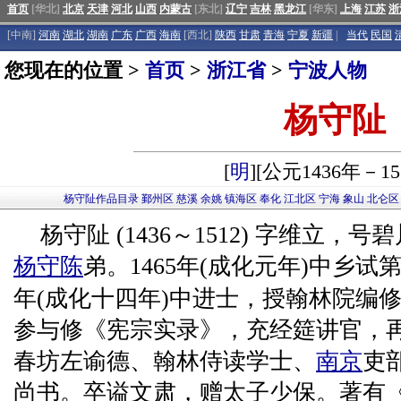
首页
[华北]
北京
天津
河北
山西
内蒙古
[东北]
辽宁
吉林
黑龙江
[华东]
上海
江苏
浙
[中南]
河南
湖北
湖南
广东
广西
海南
[西北]
陕西
甘肃
青海
宁夏
新疆
|
当代
民国
您现在的位置 >
首页
>
浙江省
>
宁波人物
杨守阯
[
明
][公元1436年－15
杨守阯作品目录
鄞州区
慈溪
余姚
镇海区
奉化
江北区
宁海
象山
北仑区
杨守阯 (1436～1512) 字维立
杨守陈
弟。1465年(成化元年)中乡试第
年(成化十四年)中进士，授翰林院编
参与修《宪宗实录》，充经筵讲官，
春坊左谕德、翰林侍读学士、
南京
吏
尚书。卒谥文肃，赠太子少保。著有