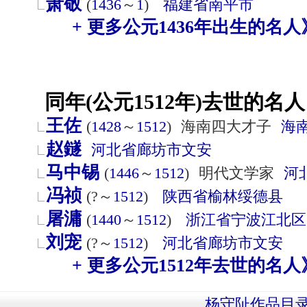
萧敬
(
1436
～
1
)
福建省
南平市
+ 更多公元1436年出生的名人
同年(公元1512年)去世的名人
王佐
(
1428
～
1512
)
海南四大才子
海
赵鐩
河北省
廊坊市
文安
马中锡
(
1446
～
1512
)
明代文学家
河
冯祯
(?～
1512
)
陕西省
榆林
绥德县
屠滽
(
1440
～
1512
)
浙江省
宁波
江北区
刘宠
(?～
1512
)
河北省
廊坊市
文安
+ 更多公元1512年去世的名人
杨守阯作品目