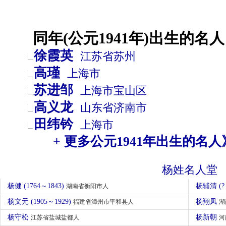
同年(公元1941年)出生的名人
徐霞英
江苏省
苏州
高瑾
上海市
苏进邹
上海市
宝山区
高义龙
山东省
济南市
田纬钤
上海市
+ 更多公元1941年出生的名人
杨姓名人堂
杨健 (1764～1843)
杨辅清 (?
湖南省衡阳市人
杨文元 (1905～1929)
杨翔凤
福建省漳州市平和县人
湖
杨守松
杨新朝
江苏省盐城盐都人
河