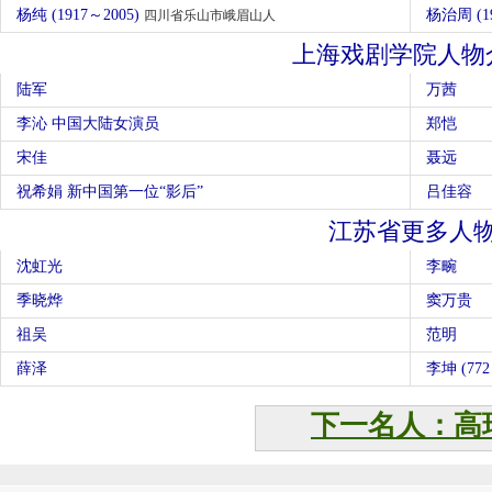
杨纯 (1917～2005)
杨治周 (1
四川省乐山市峨眉山人
上海戏剧学院人物
陆军
万茜
李沁 中国大陆女演员
郑恺
宋佳
聂远
祝希娟 新中国第一位“影后”
吕佳容
江苏省更多人
沈虹光
李畹
季晓烨
窦万贵
祖吴
范明
薛泽
李坤 (772
下一名人：高