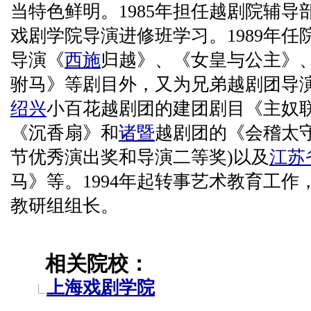
当特色鲜明。1985年担任越剧院辅导部
戏剧学院导演进修班学习。1989年
导演《
西施
归越》、《女皇与公主》
驸马》等剧目外，又为兄弟越剧团导演
绍兴
小百花越剧团的建团剧目《主奴
《沉香扇》和
诸暨
越剧团的《会稽太守
节优秀演出奖和导演二等奖)以及
江苏
马》等。1994年起转事艺术教育工作
教研组组长。
相关院校：
上海戏剧学院