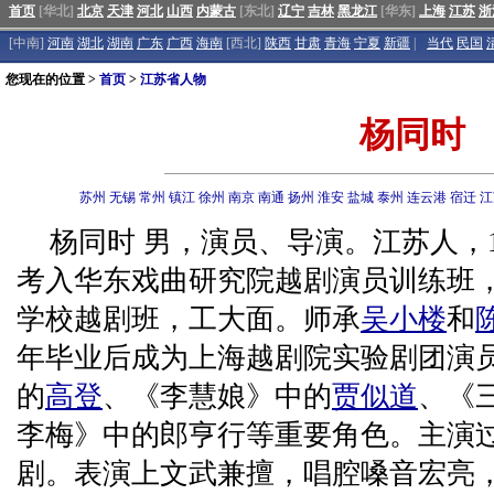
首页
[华北]
北京
天津
河北
山西
内蒙古
[东北]
辽宁
吉林
黑龙江
[华东]
上海
江苏
浙
[中南]
河南
湖北
湖南
广东
广西
海南
[西北]
陕西
甘肃
青海
宁夏
新疆
|
当代
民国
您现在的位置 >
首页
>
江苏省人物
杨同时
苏州
无锡
常州
镇江
徐州
南京
南通
扬州
淮安
盐城
泰州
连云港
宿迁
江
杨同时 男，演员、导演。江苏人，19
考入华东戏曲研究院越剧演员训练班，1
学校越剧班，工大面。师承
吴小楼
和
年毕业后成为上海越剧院实验剧团演
的
高登
、《李慧娘》中的
贾似道
、《
李梅》中的郎亨行等重要角色。主演过
剧。表演上文武兼擅，唱腔嗓音宏亮