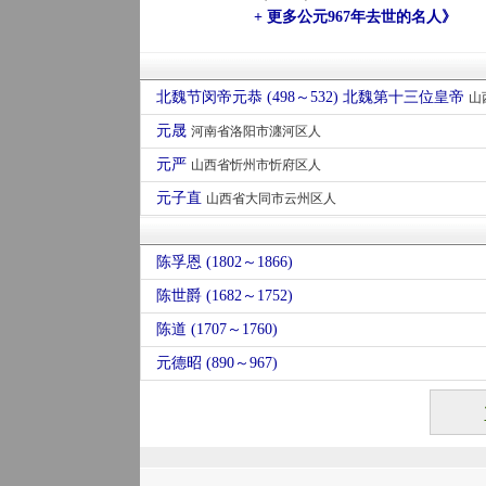
+ 更多公元967年去世的名人》
北魏节闵帝元恭 (498～532) 北魏第十三位皇帝
山西省
元晟
河南省洛阳市瀍河区人
元严
山西省忻州市忻府区人
元子直
山西省大同市云州区人
陈孚恩 (1802～1866)
陈世爵 (1682～1752)
陈道 (1707～1760)
元德昭 (890～967)