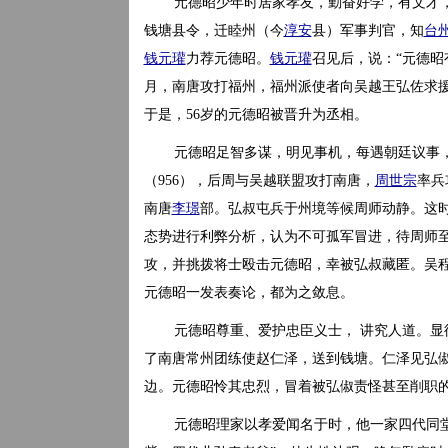
元德昭少年时居家孝友，勤奋好学，有文才
钱塘县令，迁睦州（今
淳安
县）军事判官，知
台
钱元瓘
力荐元德昭。
钱元瓘
召见后，说：“元德昭
月，南唐攻打福州，福州派使者向吴越王弘佐求
于是，56岁的元德昭被晋升为丞相。
元德昭足智多谋，明见事机，每遇朝廷议事
（956），后周与吴越联盟攻打南唐，
周世宗
率兵
南唐
李璟
部。弘叔屯兵于州境等候周师动静。这
态势进行利弊分析，认为不可孤军冒进，待周师
攻，并挑拨将士殴击元德昭，幸被弘叔藏匿。吴
元德昭一发表奏论，都为之敛息。
元德昭尊重、爱护忠臣义士， 讲究人道。显
了南唐常州团练使赵仁泽，送到钱塘。仁泽见弘
边。元德昭怜其忠烈，冒着被弘俶责怪甚至削职
元德昭理家以孝爱闻名于时，他一家四代同