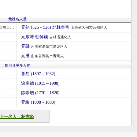
元姓名人堂
元钊 (526～528) 北魏皇帝
大同市平城区人
山西省大同市云州区人
元东洙 朝鲜族
吉林省通化人
元融
河南省洛阳市洛龙区人
元湛
山东省潍坊市青州人
黎川县更多人物
鲁易 (1897～1932)
涂宗德 (1915～1988)
陈希增 (1770～1820)
元绛 (1008～1083)
下一名人：杨志坚