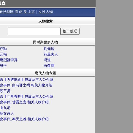
澳
台
]
春秋战国
周
商
夏
上古
|
女性人物
人物搜索
同时期更多人物
存勖
·
刘知远
元福
·
花蕊夫人
唐烈祖李昪
·
冯道
思平
·
石敬瑭
唐代人物专题
语【力透纸背】典故及主人公介绍
史事件_白马驿之祸 相关人物介绍
苏三贤
语【寸草春晖】典故及主人公介绍
史事件_甘露之变 相关人物介绍
山九老
朝女诗人
史事件_奉天之难 相关人物介绍