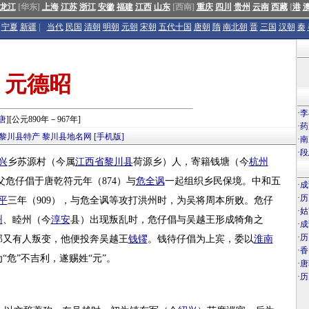
龙江
[华东]
上海
江苏
浙江
安徽
福建
江西
山东
[西南]
重庆
四川
贵州
云南
西藏
[
港
宁夏
新疆
|
当代
民国
清朝
明朝
元朝
宋朝
五代十国
唐朝
隋
南北朝
晋
三国
汉朝
秦
元德昭
·
李
唐
][公元890年－967年]
·
药
黎川县特产
黎川县地名网
[手机版]
·
南
·
段
兴
乡苏源村（今属
江西省
黎川县
荷源乡）人，寄籍钱塘（今
杭州
父危仔倡于唐乾符元年（874）与
危全讽
一起组织乡民保境。中和五
·
成
·
历
平
三年（909），与危全讽等攻打洪州时，为吴将周本所败。危仔
·
姑
州
、睦州（今
淳安
县）出现叛乱时，危仔倡与吴越王形成犄角之
·
成
·
历
部又有人叛变，他便投奔吴越王
钱镠
。钱待仔倡为上宾，委以
淮南
·
香
危”不吉利，遂赐姓“元”。
·
唐
·
历