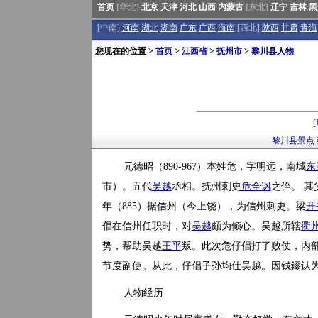
首页
[华北]
北京
天津
河北
山西
内蒙古
[东北]
辽宁
吉林
黑
[中南]
河南
湖北
湖南
广东
广西
海南
[西北]
陕西
甘肃
青海
您现在的位置 >
首页
>
江西省
>
抚州市
>
黎川县人物
[
黎川县景点
元德昭（890-967）本姓危，字明远，南城
东
市）。五代
吴越
丞相。抚州刺史
危全讽
之侄。 其
年（885）据信州（今上饶），为信州刺史。梁
开
倡在信州任职时，对
吴越
颇为倾心。吴越所辖
衢
势，帮助吴越
王平
叛。此次危仔倡打了败仗，内
节度副使。从此，仔倡子孙均仕吴越。因钱鏐认为“
人物经历