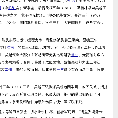
，以文辞著称。在吴越时，初为镇东军（今
绍兴
）节度巡官，后为
州
（今
临海
县）新亭监。后晋天福五年（940），丞相林鼎向吴越王
有辅佐之才，我子孙无忧了。”即令他掌文翰。开运三年（946）十
援。弘佐令元德昭率兵赴援。次年三月，大破南唐兵，俘敌万余，
，能从实际出发，据理力争，意见多被吴越王采纳。显德三年
攻打
淮南
，吴越王弘叔出兵攻常、宣（今安徽宣城）二州，以牵制
时，吴越僚臣大部分主张趁唐营无备迅速进攻
常州
。元德昭对双方
至再出兵为妥，否则，将处于危险境地。丞相吴程却力主立即进
程攻
常州
，果然大败而归。从此吴越
王与
群臣有议而决之事，只要
德三年（956）三月，吴越王弘俶派吴程包围常州，攻下关城，活捉
俶不拜，反而斥责弘俶负约。弘俶大怒，把他的嘴巴戳裂到了耳
的危险，拿出良药给仁泽敷治伤口，使仁泽得以不死。
堂，每逢节日宴会，儿孙环列几席。他曾写诗云：“满堂罗绮兼朱