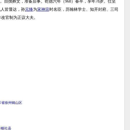
 自撰葬文，准备后事。乾德六年（968）春卒，享年78岁。仕至
九人皆显达，孙
元绛
为
宋神宗
时名臣，历翰林学士、知开封府、三司
丰改官制为正议大夫。
苏省
徐州
铜山区
市
榆社县