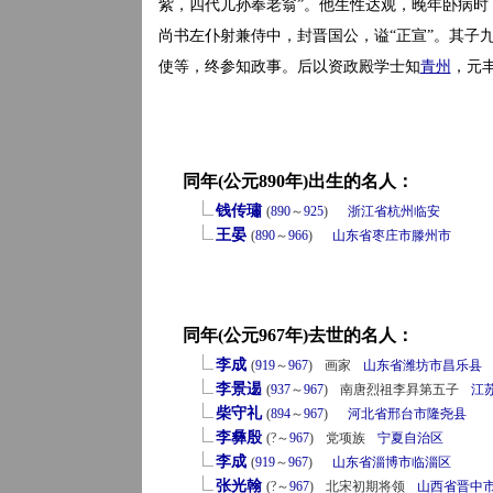
紫，四代儿孙奉老翁”。他生性达观，晚年卧病时，
尚书左仆射兼侍中，封晋国公，谥“正宣”。其子
使等，终参知政事。后以资政殿学士知
青州
，元
同年(公元890年)出生的名人：
钱传璛
(
890
～
925
)
浙江省
杭州
临安
王晏
(
890
～
966
)
山东省
枣庄市
滕州市
同年(公元967年)去世的名人：
李成
(
919
～
967
)
画家
山东省
潍坊市
昌乐县
李景逷
(
937
～
967
)
南唐烈祖李昪第五子
江
柴守礼
(
894
～
967
)
河北省
邢台市
隆尧县
李彝殷
(?～
967
)
党项族
宁夏自治区
李成
(
919
～
967
)
山东省
淄博市
临淄区
张光翰
(?～
967
)
北宋初期将领
山西省
晋中