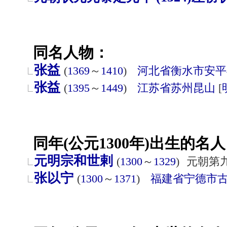
同名人物：
张益
(
1369
～
1410
)
河北省
衡水市
安平
张益
(
1395
～
1449
)
江苏省
苏州
昆山
[
同年(公元1300年)出生的名人
元明宗和世剌
(
1300
～
1329
)
元朝第
张以宁
(
1300
～
1371
)
福建省
宁德市