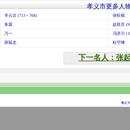
孝义市更多人
辛云京 (713～768)
张旺模
朱霖
赵昌言 (94
万一
冯济川 (18
薛延忠
杜守继
下一名人：张
粤ICP