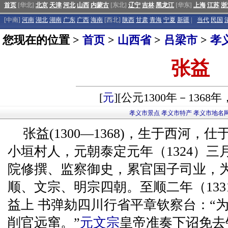
首页
[华北]
北京
天津
河北
山西
内蒙古
[东北]
辽宁
吉林
黑龙江
[华东]
上海
江苏
浙
[中南]
河南
湖北
湖南
广东
广西
海南
[西北]
陕西
甘肃
青海
宁夏
新疆
|
当代
民国
您现在的位置 >
首页
>
山西省
>
吕梁市
>
孝
张益
[
元
][公元1300年－1368
孝义市景点
孝义市特产
孝义市地名
张益(1300—1368)，生于西河
小垣村人，元朝泰定元年（1324）三
院修撰、监察御史，累官国子司业，
顺、文宗、明宗四朝。至顺二年（13
益上 书弹劾四川行省平章钦察台：“为
削官远窜。”
元文宗
皇帝准奏下诏免去