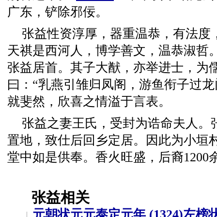
广东，铲除邪佞。
张益性资淳厚，器重温恭，有法度
天祺是西河人，博学善文，温恭淑哲
张益居首。其子大猷，亦举进士，为
曰：“乳燕引雏归凤阁，游鱼衔子过龙
就斐然，欣喜之情溢于言表。
张益之妻王氏，受封为诰命夫人。
置地，致仕后回乡定居。因此为小垣
堂中如是供奉。香火旺盛，后裔120
张益相关
元朝状元元泰定元年 (1324)左榜