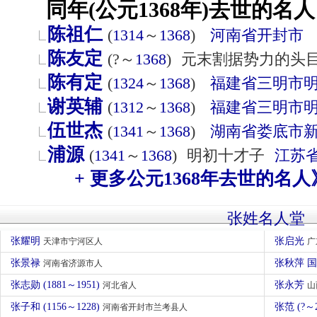
同年(公元1368年)去世的名人
陈祖仁
(
1314
～
1368
)
河南省
开封市
陈友定
(?～
1368
)
元末割据势力的头
陈有定
(
1324
～
1368
)
福建省
三明市
谢英辅
(
1312
～
1368
)
福建省
三明市
伍世杰
(
1341
～
1368
)
湖南省
娄底市
浦源
(
1341
～
1368
)
明初十才子
江苏
+ 更多公元1368年去世的名人
张姓名人堂
张耀明
张启光
天津市宁河区人
广
张景禄
张秋萍 
河南省济源市人
张志勋 (1881～1951)
张永芳
河北省人
山
张子和 (1156～1228)
张范 (?～
河南省开封市兰考县人