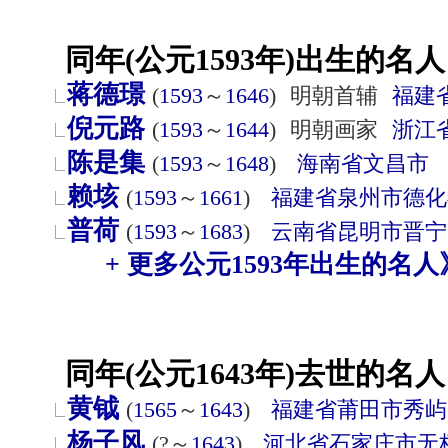
同年(公元1593年)出生的名人
蒋德璟
(
1593
～
1646
)
明朝首辅
福建
倪元路
(
1593
～
1644
)
明朝画家
浙江
陈是集
(
1593
～
1648
)
海南省
文昌市
赖垓
(
1593
～
1661
)
福建省
泉州市
德化
普荷
(
1593
～
1683
)
云南省
昆明市
晋宁
+ 更多公元1593年出生的名人
同年(公元1643年)去世的名人
黄钺
(
1565
～
1643
)
福建省
莆田市
秀屿
杨子风
(?～
1643
)
河北省
石家庄市
无