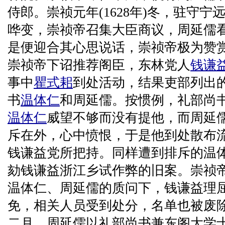
侍郎。崇祯元年(1628年)冬，驻守
哗变，崇祯帝召集大臣商议，周延儒
是便迎合其心思说话，崇祯帝极为赞
崇祯帝下诏推荐阁臣，东林党人
钱谦
事中
瞿式耜
到处活动，结果吏部列出的
书
温体仁
和周延儒。按惯例，礼部尚
温体仁
威望不够而没有提他，而周延
斥在外，心中愤恨，于是他到处散布
钱谦益党所把持。同样遭到排斥的温
劾钱谦益浙江乡试作弊的旧案。崇祯
温体仁、周延儒的质问下，钱谦益理
免，相关人员受到处分，名单也被废除。
二月，周延儒以礼部尚书兼东阁大学