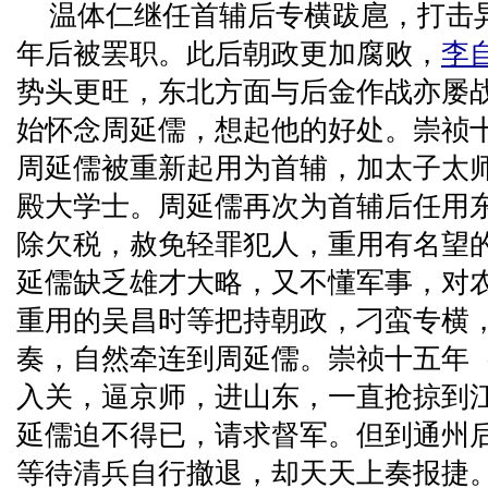
温体仁继任首辅后专横跋扈，打击
年后被罢职。此后朝政更加腐败，
李
势头更旺，东北方面与后金作战亦屡
始怀念周延儒，想起他的好处。崇祯十
周延儒被重新起用为首辅，加太子太
殿大学士。周延儒再次为首辅后任用
除欠税，赦免轻罪犯人，重用有名望
延儒缺乏雄才大略，又不懂军事，对
重用的吴昌时等把持朝政，刁蛮专横
奏，自然牵连到周延儒。崇祯十五年（
入关，逼京师，进山东，一直抢掠到
延儒迫不得已，请求督军。但到通州
等待清兵自行撤退，却天天上奏报捷