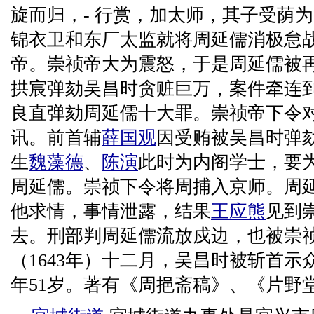
旋而归，- 行赏，加太师，其子受荫
锦衣卫和东厂太监就将周延儒消极怠
帝。崇祯帝大为震怒，于是周延儒被
拱宸弹劾吴昌时贪赃巨万，案件牵连
良直弹劾周延儒十大罪。崇祯帝下令
讯。前首辅
薛国观
因受贿被吴昌时弹
生
魏藻德
、
陈演
此时为内阁学士，要
周延儒。崇祯下令将周捕入京师。周
他求情，事情泄露，结果
王应熊
见到
去。刑部判周延儒流放戍边，也被崇
（1643年）十二月，吴昌时被斩首
年51岁。著有《周挹斋稿》、《片野