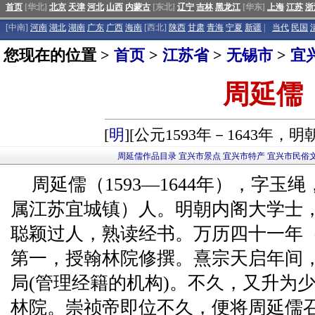
首页
[华北]
北京
天津
河北
山西
内蒙古
[东北]
辽宁
吉林
黑龙江
[华东]
上海
江苏
浙
[中南]
河南
湖北
湖南
广东
广西
海南
[西北]
陕西
甘肃
青海
宁夏
新疆
|
当代
民国
您现在的位置 >
首页
>
江苏省
>
无锡市
>
宜
周延儒
[
明
][公元1593年－1643年，
周延儒作品目录
宜兴市景点
宜兴市特产
宜兴市民俗
周延儒（1593—1644年），字
属江苏宜城镇）人。明朝内阁大学士
聪颖过人，熟读经书。万历四十一年（
第一，授翰林院修撰。熹宗天启年间
局(管理经籍的机构)。不久，又升为
林院。崇祯帝即位不久，便将周延儒