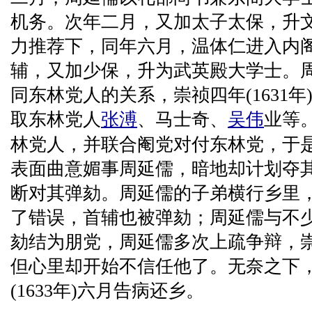
机务。次年二月，又加太子太保，升
力推荐下，同年六月，温体仁进入内
辅，又加少保，升为武英殿大学士。
同东林党人的关系，崇祯四年(1631
取东林党人
张溥
、马士奇、
吴伟
业等
林党人，并联合阉党对付东林党，于
表面曲意媚事周延儒，暗地却计划夺
断对其弹劾。周延儒的子弟横行乡里
了错误，首辅也被弹劾；周延儒与不
劾结为朋党，周延儒多次上疏争辩，
但心里却开始不信任他了。无奈之下
(1633年)六月告病还乡。