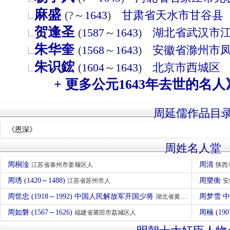
麻盛
(?～
1643
)
甘肃省
天水市
甘谷县
贺逢圣
(
1587
～
1643
)
湖北省
武汉市
朱华奎
(
1568
～
1643
)
安徽省
滁州市
朱识鋐
(
1604
～
1643
)
北京市
西城区
+ 更多公元1643年去世的名人
周延儒作品目
《恩深》
周姓名人堂
周桐淦
周清
江苏省泰州市姜堰区人
陕西
周琇 (1420～1488)
周燮衡
江苏省苏州市人
安
周世忠 (1918～1992) 中国人民解放军开国少将
周梦雪 
湖北省黄冈市红安县人
周如磐 (1567～1626)
周楠 (190
福建省莆田市荔城区人