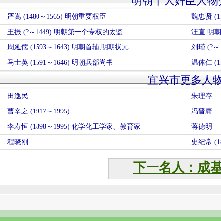
明朝十大奸臣人物
严嵩 (1480～1565) 明朝重要权臣
魏忠贤 (1
王振 (?～1449) 明朝第一个专权的太监
汪直 明
周延儒 (1593～1643) 明朝首辅,明朝状元
刘瑾 (?～
马士英 (1591～1646) 明朝兵部尚书
温体仁 (
宜兴市更多人
田逸民
朱理存
曹辛之 (1917～1995)
冯晋庸
李寿恒 (1898～1995) 化学化工学家、教育家
蒋德明
程晓刚
史纪常 (18
下一名人：成