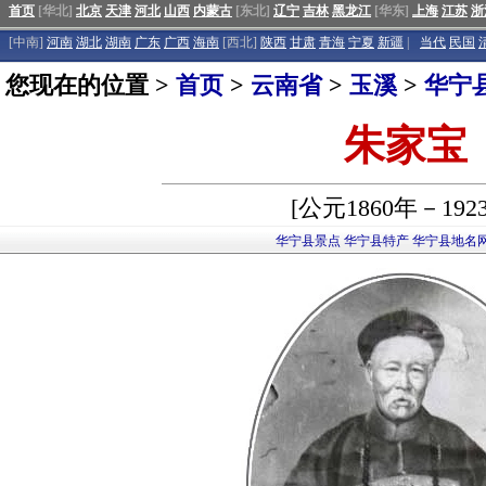
首页
[华北]
北京
天津
河北
山西
内蒙古
[东北]
辽宁
吉林
黑龙江
[华东]
上海
江苏
浙
[中南]
河南
湖北
湖南
广东
广西
海南
[西北]
陕西
甘肃
青海
宁夏
新疆
|
当代
民国
您现在的位置 >
首页
>
云南省
>
玉溪
>
华宁
朱家宝
[公元1860年－192
华宁县景点
华宁县特产
华宁县地名