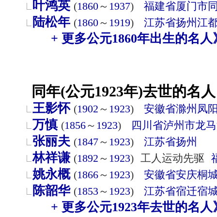
叶鸿英
(
1860
～
1937
)
福建省
厦门市
陆松年
(
1860
～
1919
)
江苏省
扬州
江
+ 更多公元1860年出生的名人
同年(公元1923年)去世的名人
王影怀
(
1902
～
1923
)
安徽省
滁州
凤
万慎
(
1856
～
1923
)
四川省
泸州市
龙马
张丽夫
(
1847
～
1923
)
江苏省
扬州
林祥谦
(
1892
～
1923
)
工人运动先驱
姚永概
(
1866
～
1923
)
安徽省
安庆
桐
陈韶华
(
1853
～
1923
)
江苏省
宿迁
宿
+ 更多公元1923年去世的名人