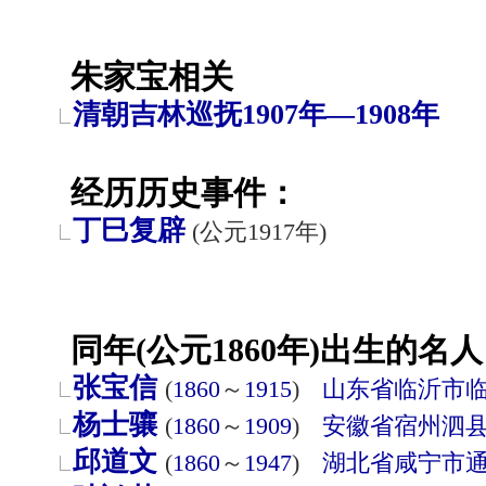
朱家宝相关
清朝吉林巡抚1907年—1908年
经历历史事件：
丁巳复辟
(公元1917年)
同年(公元1860年)出生的名人
张宝信
(
1860
～
1915
)
山东省
临沂市
杨士骧
(
1860
～
1909
)
安徽省
宿州
泗
邱道文
(
1860
～
1947
)
湖北省
咸宁市