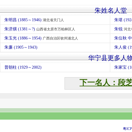
朱姓名人堂
朱明昌 (1885～1946)
朱堪 (192
湖北省天门人
朱济熿 (1381～?)
朱锐
山西省太原市万柏林区人
河北
朱玉光 (1886～1954)
朱位秋 
广西自治区钦州浦北人
朱廉 (1905～1943)
朱人俊 (1
华宁县更多人
普朝柱 (1929～2002)
朱家宝 (18
下一名人：段
粤ICP