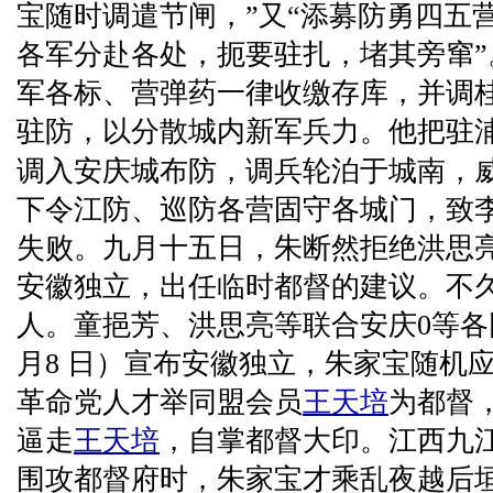
宝随时调遣节闸，”又“添募防勇四五
各军分赴各处，扼要驻扎，堵其旁窜
军各标、营弹药一律收缴存库，并调桂
驻防，以分散城内新军兵力。他把驻
调入安庆城布防，调兵轮泊于城南，
下令江防、巡防各营固守各城门，致
失败。九月十五日，朱断然拒绝洪思
安徽独立，出任临时都督的建议。不
人。童挹芳、洪思亮等联合安庆0等各
月8 日）宣布安徽独立，朱家宝随机
革命党人才举同盟会员
王天培
为都督
逼走
王天培
，自掌都督大印。江西九
围攻都督府时，朱家宝才乘乱夜越后