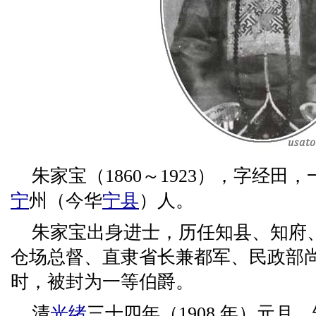
朱家宝（1860～1923），字经
宁
州（今华
宁县
）人。
朱家宝出身进士，历任知县、知府
仓场总督、直隶省长兼都军、民政部
时，被封为一等伯爵。
清
光绪
三十四年（1908 年）元月