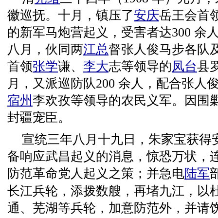
徽巡抚。十月，镇压了
安庆
岳王会首
的新军马炮营起义，受害者达300 余人
八月，伙同两
江总
督张人俊马步各队
首领
张学
谦、
李大
志等领导的
凤台
县
月，又派巡防队200 余人，配合张人
宿州
李欢孜等领导的农民义军。因围
封疆宠臣。
宣统三年八月十九日，朱家宝获得
备响应武昌起义的消息，惊恐万状，
防范革命党人起义之策；并急电
陆军
长江兵轮，添拨数艘，再堵九江，以
通、芜湖等兵轮，加意防范外，并请