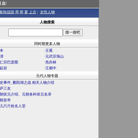
澳
台
]
春秋战国
周
商
夏
上古
|
女性人物
人物搜索
同时期更多人物
本
·
王冕
溍
·
元武宗海山
仁宗巴彦图
·
危亦林
起岩
·
王都中
元代人物专题
史事件_鄱阳湖之战 相关人物介绍
庐三友
朝状元介绍、元朝各科状元名录
朝皇帝
儿只斤姓名人堂