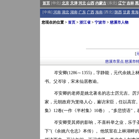
首页
[华北]
北京
天津
河北
山西
内蒙古
[东北]
辽宁
吉林
黑
[中南]
河南
湖北
湖南
广东
广西
海南
[西北]
陕西
甘肃
青海
您现在的位置 >
首页
>
浙江省
>
宁波市
>
慈溪市人物
[
慈溪市景点
慈溪市
岑安卿(1286～1355)，字静能，元代余姚上
书。父岑珍，宋末仙居教谕。
岑安卿的老师是姚北著名的志士厉元吉。厉
家，元朝政府为笼络人心，遍访宋臣，任以高官
集》12卷(一作《半村集》10卷），“多悲愤语”
岑安卿受其师的影响，不喜科举之业，乐于
下”(《余姚六仓志》本传）。他筑室在上林湖畔