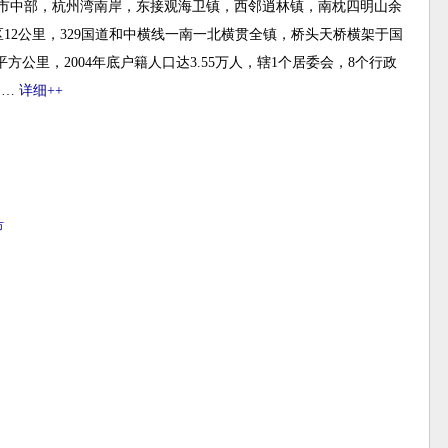
市中部，杭州湾南岸，东接观海卫镇，西邻逍林镇，南枕四明山余
12公里，329国道和中横线一南一北横贯全镇，桥头天桥横架于国
方公里，2004年底户籍人口达3.55万人，辖1个居委会，8个行政
……
详细++
市