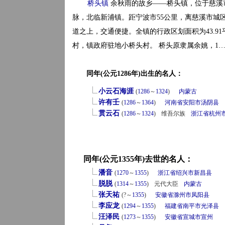
桥头镇
余秋雨的故乡——桥头镇，位于慈溪
脉，北临新浦镇。距宁波市55公里，离慈溪市城区
道之上，交通便捷。全镇的行政区划面积为43.91平
村，镇政府驻地小桥头村。 桥头原隶属余姚，1
同年(公元1286年)出生的名人：
小云石海涯
(
1286
～
1324
)
内蒙古
许有壬
(
1286
～
1364
)
河南省
安阳市
汤阴县
贯云石
(
1286
～
1324
)
维吾尔族
浙江省
杭州
同年(公元1355年)去世的名人：
潘音
(
1270
～
1355
)
浙江省
绍兴市
新昌县
脱脱
(
1314
～
1355
)
元代大臣
内蒙古
张天祐
(?～
1355
)
安徽省
滁州市
凤阳县
李应龙
(
1294
～
1355
)
福建省
南平市
光泽县
汪泽民
(
1273
～
1355
)
安徽省
宣城市
宣州