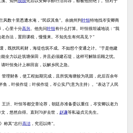
兰溪、知州
脱脱
先后以安卿学醇行洁而荐，都被他拒绝了。但对于
至兰风数十里悉遭水淹，“民叹其鱼”。余姚州判
叶恒
特地找岑安卿商
事，心里十分
高兴
。他先问
叶恒
有什么打算。叶恒很坦诚地说：“我
老办法，置田课税，慢慢来。不知先生有何高见？”
缓，既扰民耗财，海堤也筑不成。不如想个变通之计。”于是他建
姓能全力以赴筑塘保田，并且必须建石堤，这样可解除后顾之忧。
，请叶恒免计上林田亩，以解乡民之急。
，管理财务，使工程如期完成，且所筑海塘较为巩固，此后百余年
半鱼，叶侯作堤；叶侯作堤，岑公实尸(意为主持）。”表达了人民
、王沂、叶恒等都交章论荐，朝廷亦准备委以重任，岑安卿以老力
文，悠然自得。直到70岁去世，
赵谦
等私谥贞元先生。
》称其“志行
高洁
，究厄以终”。