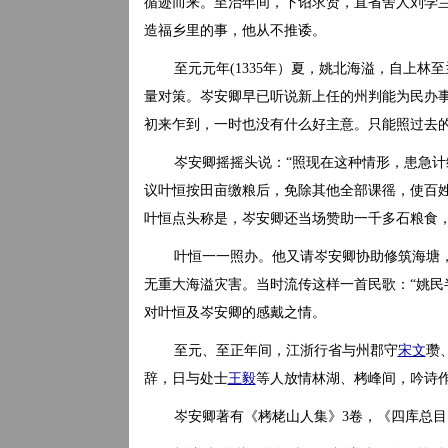
循迹而来。至治年间，下诏求贤，直省舍人刘孛
造福乡里的事，他从不推诿。
至元元年(1335年）夏，姚北海溢，自上林
量对策。岑安卿早已听说新上任的州判能为民办
初来乍到，一时也没有什么好主意。只能照过去的
岑安卿摇摇头说：“照现在这种情形，患急计
议叶恒按田亩缴粮后，免除其他全部课徭，使百
叶恒点头称是，岑安卿还当场赞助一千多石粮食
叶恒一一照办。他又请岑安卿协助修筑海塘
无重大海溢灾害。当时流传这样一首民歌：“姚民
对叶恒及岑安卿的感戴之情。
至元、至正年间，江浙行省与州郡守
宋文
瓒
辞，日与处士
王毅
等人放情林湖、栲峰间，吟诗作
岑安卿著有《栲栳山人集》3卷，《四库总目