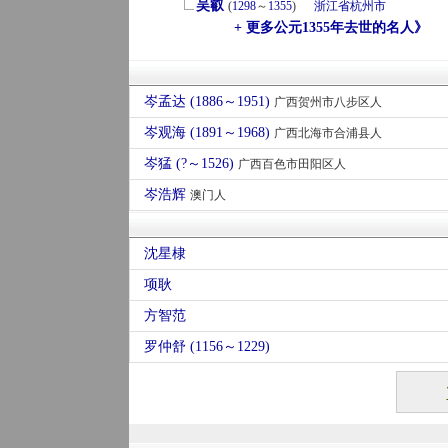
吴叡
(
1298
～
1355
)
浙江省
杭州市
+ 更多公元1355年去世的名人》
岑孟达 (1886～1951)
广西贺州市八步区人
岑观海 (1891～1968)
广西北海市合浦县人
岑猛 (?～1526)
广西百色市田阳区人
岑浩辉
澳门人
沈星棣
项耿
方智范
罗仲舒 (1156～1229)