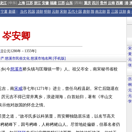
龙江
[华东]
上海
江苏
浙江
安徽
福建
江西
山东
[西南]
重庆
四川
贵州
云南
西藏
[
港
宁夏
新疆
|
当代
民国
清朝
明朝
元朝
宋朝
五代十国
唐朝
隋
南北朝
晋
三国
汉朝
秦
岑安卿
·
宋
元
][公元1286年－1355年]
·
黄
特产
慈溪市民俗文化
慈溪市地名网
[手机版]
·
元
·
张
林乡(今
慈溪市
桥头镇与匡堰镇一带）人。祖父岑全，南宋秘书省校
·
历
·
桐
元吉，南
宋咸
淳七年(1271年）进士，曾任乌程县尉。宋亡后隐退在
·
元
·
元
。厉元吉不得已背井离乡，浪迹湖海，白首始归，著有《半山文
·
孛
，表示他对故国的怀念之情。
圣贤之道，“故岑氏多以科第显，而安卿独隐居乐道，以名节高天
的栲栳峰下，因号栲峰，人称栲栳山人。尽管地处偏僻，但慕名者仍