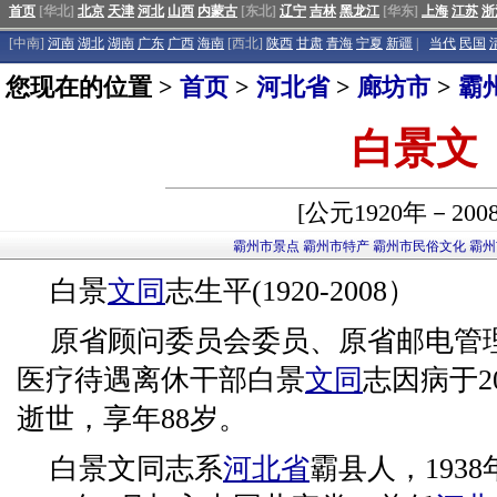
首页
[华北]
北京
天津
河北
山西
内蒙古
[东北]
辽宁
吉林
黑龙江
[华东]
上海
江苏
浙
[中南]
河南
湖北
湖南
广东
广西
海南
[西北]
陕西
甘肃
青海
宁夏
新疆
|
当代
民国
您现在的位置 >
首页
>
河北省
>
廊坊市
>
霸
白景文
[公元1920年－200
霸州市景点
霸州市特产
霸州市民俗文化
霸州
白景
文同
志生平(1920-2008）
原省顾问委员会委员、原省邮电管
医疗待遇离休干部白景
文同
志因病于2
逝世，享年88岁。
白景文同志系
河北省
霸县人，193