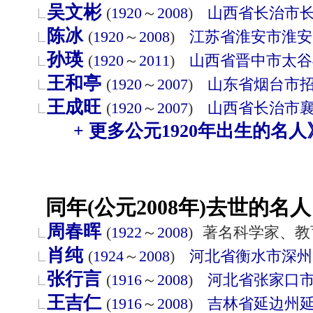
吴文彬
(
1920
～
2008
)
山西省
长治市
陈冰
(
1920
～
2008
)
江苏省
淮安市
淮安
孙瑛
(
1920
～
2011
)
山西省
晋中市
太谷
王和亭
(
1920
～
2007
)
山东省
烟台市
王成旺
(
1920
～
2007
)
山西省
长治市
+ 更多公元1920年出生的名人
同年(公元2008年)去世的名人
周春晖
(
1922
～
2008
)
著名科学家、教
肖纯
(
1924
～
2008
)
河北省
衡水市
深州
张行言
(
1916
～
2008
)
河北省
张家口
王吉仁
(
1916
～
2008
)
吉林省
延边州