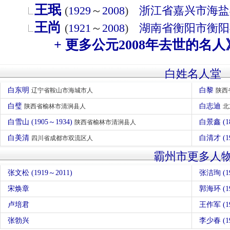
王珉
(
1929
～
2008
)
浙江省
嘉兴市
海盐
王尚
(
1921
～
2008
)
湖南省
衡阳市
衡阳
+ 更多公元2008年去世的名人
白姓名人堂
白东明
白黎
辽宁省鞍山市海城市人
陕西
白璧
白志迪
陕西省榆林市清涧县人
北
白雪山 (1905～1934)
白景鑫 (1
陕西省榆林市清涧县人
白美清
白清才 (1
四川省成都市双流区人
霸州市更多人
张文松 (1919～2011)
张洁珣 (19
宋焕章
郭海环 (19
卢培君
王作军 (19
张勃兴
李少春 (19