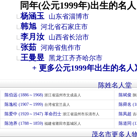
同年(公元1999年)出生的名人
杨涵玉
山东省
淄博市
韩旭
河北省
石家庄市
李月汝
山西省
长治市
张茹
河南省
焦作市
王曼昱
黑龙江
齐齐哈尔市
+ 更多公元1999年出生的名人
陈姓名人堂
陈伯远 (1886～1968)
陈斌俊
浙江省温州市文成县人
陕
陈逸松 (1907～1999)
陈舜名 (1
台湾省宜兰县人
陈爱中 (1920～1947) 革命烈士
陈凤超
浙江省温州市乐清市人
吉
陈池养 (1788～1859)
陈道同 (1
福建省莆田市荔城区人
茂名市更多人