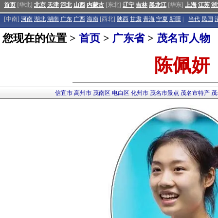
首页
[华北]
北京
天津
河北
山西
内蒙古
[东北]
辽宁
吉林
黑龙江
[华东]
上海
江苏
浙
[中南]
河南
湖北
湖南
广东
广西
海南
[西北]
陕西
甘肃
青海
宁夏
新疆
|
当代
民国
您现在的位置 >
首页
>
广东省
>
茂名市人物
陈佩妍
信宜市
高州市
茂南区
电白区
化州市
茂名市景点
茂名市特产
茂