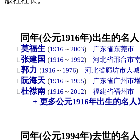
版社社长。
同年(公元1916年)出生的名人
莫福生
(
1916
～
2003
)
广东省
东莞市
张建国
(
1916
～
1992
)
河北省
邢台市
郭力
(
1916
～
1976
)
河北省
廊坊市
大城
阮海天
(
1916
～
1955
)
广东省
广州市
杜襟南
(
1916
～
2012
)
福建省
福州市
+ 更多公元1916年出生的名人
同年(公元1994年)去世的名人