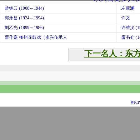
曾锦云 (1908～1944)
左观澜
郭永昌 (1924～1994)
许文
刘乙光 (1899～1986)
许维汉 (19
曹作嘉 衡州花鼓戏（永兴传承人
廖书仓 (18
下一名人：东
粤ICP