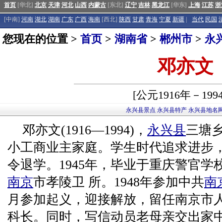
首页
[华北]
北京
天津
河北
山西
内蒙古
[东北]
辽宁
吉林
黑龙江
[华东]
上海
江苏
浙
[中南]
河南
湖北
湖南
广东
广西
海南
[西北]
陕西
甘肃
青海
宁夏
新疆
|
当代
民国
您现在的位置 >
首页
>
湖南省
>
郴州市
>
永
邓亦文
[公元1916年－199
永兴县景点
永兴县特产
永兴县地名
邓亦文(1916—1994)，
永
兴县
三塘
小工商业主家庭。学生时代追求进步，
令退学。1945年，毕业于重庆警官学
南京
市孝陵卫 所。1948年参加中共
南
月参加起义，迎接解放，留任南京市
科长。同时，写信动员老母亲交出家