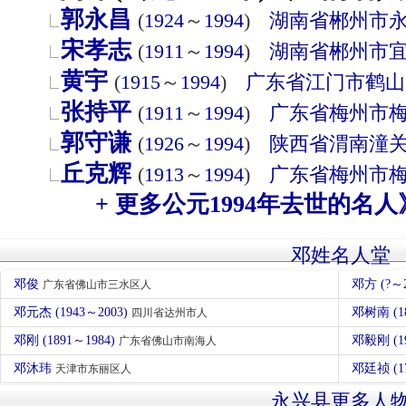
郭永昌
(
1924
～
1994
)
湖南省
郴州市
宋孝志
(
1911
～
1994
)
湖南省
郴州市
黄宇
(
1915
～
1994
)
广东省
江门市
鹤山
张持平
(
1911
～
1994
)
广东省
梅州市
郭守谦
(
1926
～
1994
)
陕西省
渭南
潼
丘克辉
(
1913
～
1994
)
广东省
梅州市
+ 更多公元1994年去世的名人
邓姓名人堂
邓俊
邓方 (?
广东省佛山市三水区人
邓元杰 (1943～2003)
邓树南 (1
四川省达州市人
邓刚 (1891～1984)
邓毅刚 (
广东省佛山市南海人
邓沐玮
邓廷祯 (1
天津市东丽区人
永兴县更多人