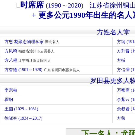
时席席
(
1990
～
2020
)
江苏省
徐州
铜
+ 更多公元1990年出生的名人
方姓名人堂
方忠 凝聚态物理学家
方纲 (191
湖北省人
方凤鸣
方升普 (
福建省漳州市云霄县人
方艺程
方棫
辽宁省辽阳辽阳县人
方奋德 (1901～1928)
方信孺 (1
广东省揭阳市惠来县人
罗田县更多人
李宗柏
万密斋 (14
瞿钢
余紫云 (1
王韶 (1029～1081)
余叔岩 (1
徐晓春 (1934～2017)
方荣
下一名人：尤