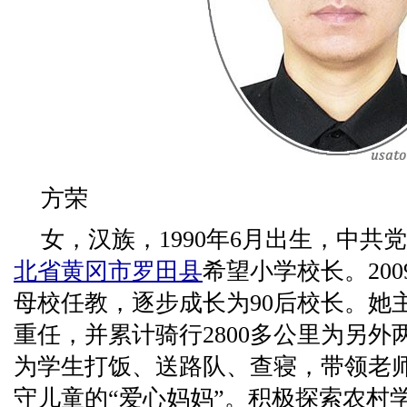
方荣
女，汉族，1990年6月出生，中共
北省
黄冈市
罗田县
希望小学校长。20
母校任教，逐步成长为90后校长。她
重任，并累计骑行2800多公里为另
为学生打饭、送路队、查寝，带领老
守儿童的“爱心妈妈”。积极探索农村