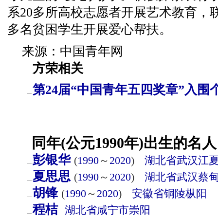
系20多所高校志愿者开展艺术教育，联
多名贫困学生开展爱心帮扶。
来源：中国青年网
方荣相关
第24届“中国青年五四奖章”入围
同年(公元1990年)出生的名人
彭银华
(
1990
～
2020
)
湖北省
武汉
江
夏思思
(
1990
～
2020
)
湖北省
武汉
蔡
胡锋
(
1990
～
2020
)
安徽省
铜陵
枞阳
程桔
湖北省
咸宁市
崇阳