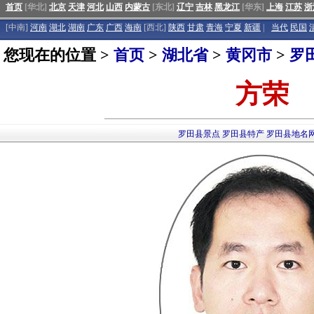
首页
[华北]
北京
天津
河北
山西
内蒙古
[东北]
辽宁
吉林
黑龙江
[华东]
上海
江苏
浙
[中南]
河南
湖北
湖南
广东
广西
海南
[西北]
陕西
甘肃
青海
宁夏
新疆
|
当代
民国
您现在的位置 >
首页
>
湖北省
>
黄冈市
>
罗
方荣
罗田县景点
罗田县特产
罗田县地名