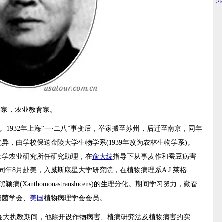
·
抗
学家，农业教育家。
庭。1932年上海“一·二八”事变后，举家搬至苏州，后迁至南京，同年
异，由学校保送金陵大学生物学系(1939年改为农林生物学系)。
大学农业研究所任研究助理，在
俞大绂
指导下从事麦作和蚕豆病害
同年8月赴美，入威斯康星大学研究院，在植物病理系A.J.莱格
麦黑颖病(Xanthomonastranslucens)的生理分化。期间学习努力，勤奋
细菌学会、
美国
植物病理学会会员。
。在金大执教期间，他除开设作物病害、植病研究法及植物病害的实