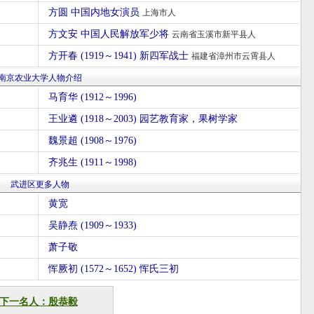
方圆 中国内地女演员
上海市人
方文安 中国人民解放军少将
云南省玉溪市新平县人
方开春 (1919～1941) 新四军战士
福建省漳州市云霄县人
南京农业大学人物介绍
马育华 (1912～1996)
王业遴 (1918～2003) 园艺教育家，果树学家
魏景超 (1908～1976)
齐兆生 (1911～1998)
武进区更多人物
黄宽
吴静焘 (1909～1933)
萧子敬
恽厥初 (1572～1652) 恽氏三初
下一名人：殷恭毅