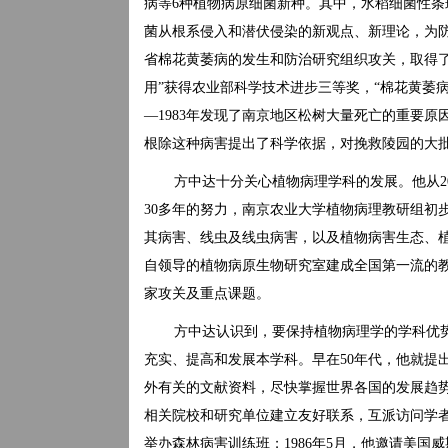
病等6种植物病原细菌新种。其中，水稻细菌性
菌从根系侵入和潜伏侵染的新观点、新理论，为防
省棉花黄萎病的发生和防治研究组织攻关，取得
用”获得农业部科学技术进步三等奖，“棉花黄萎病
—1983年发现了南京地区松树大量死亡的重要
根除这种病害提出了科学依据，对挽救陵园的大批
方中达十分关心植物病理学科的发展。他从2
30多年的努力，南京农业大学植物病理教研组初
其病害、线虫及线虫病害，以及植物病害生态、
自领导的植物病原生物研究室建成全国第一流的
家攻关及重点课题。
方中达认识到，要保持植物病理学的学科优
充实、提高和发展本学科。早在50年代，他就提
外有关的文献资料，尽快掌握世界各国的发展趋
相关院校和研究单位建立友好联系，互派访问学者
举办森林病害训练班；1986年5月，他邀请美国威斯康