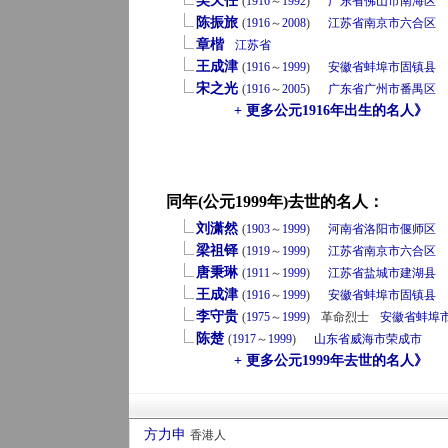
吴天任
(
1916
～
1992
)
广东省
佛山市
南海区
陈振旅
(
1916
～
2008
)
江苏省
南京市
六合区
章楷
江苏省
王成津
(
1916
～
1999
)
安徽省
蚌埠市
固镇县
宋之光
(
1916
～
2005
)
广东省
广州市
番禺区
+ 更多公元1916年出生的名人》
同年(公元1999年)去世的名人：
刘潇然
(
1903
～
1999
)
河南省
洛阳市
偃师区
梁祖铎
(
1919
～
1999
)
江苏省
南京市
六合区
唐秉琳
(
1911
～
1999
)
江苏省
盐城市
建湖县
王成津
(
1916
～
1999
)
安徽省
蚌埠市
固镇县
李守贵
(
1975
～
1999
)
革命烈士
安徽省
蚌埠
陈楚
(
1917
～
1999
)
山东省
威海市
荣成市
+ 更多公元1999年去世的名人》
方力申
香港人