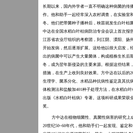
长期以来，国内外学者一直不明确这种病菌的传播
作。他和助手一起经常深入农村调查，在实验室
冬。他们把带菌种子播种后，秧苗就发生白叶枯菌
中达在全国水稻白叶枯病防治专业会议上首次报告
江苏省农业厅组织的考察团，到江阴、溧阳、扬
开始发病，然后逐渐扩展。这给他以很大启发，
出的病菌中可以产生大量菌体，构成植株生长后
冬，成为翌年新侵染的主要来源。根据这些结果
措施，在生产上收到良好效果。方中达在以后的2
生理学、菌系分化、水稻品种抗病性鉴定及其抗
体检测法和盐酸加401种子处理方法，在水稻白
出版《水稻白叶枯病》专著。这项科研成果荣获
奖。
方中达在植物细菌性、真菌性病害的研究上
20世纪50~60年代，他和助手们一起发现、鉴