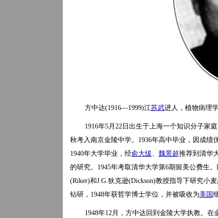
方中达(1916—1999)江
苏武
进人，植物病理
1916年5月22日出生于上海一个知识分子家
秋考入南京金陵中学。1936年高中毕业，因成绩优
1940年大学毕业，经
俞大绂
、
魏景超
推荐到清华
的研究。1945年考取清华大学第6期留美公费生。
(Riker)和J.G.狄克逊(Dickson)教授指导下研究小
钻研，1948年获哲学博士学位，并被吸收为
美国
1948年12月，方中达回到金陵大学执教