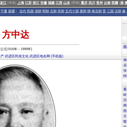
龙江
[华东]
上海
江苏
浙江
安徽
福建
江西
山东
[西南]
重庆
四川
贵州
云南
西藏
[
港
宁夏
新疆
|
当代
民国
清朝
明朝
元朝
宋朝
五代十国
唐朝
隋
南北朝
晋
三国
汉朝
秦
方中达
·
南
[公元1916年－1999年]
特产
武进区民俗文化
武进区地名网
[手机版]
·
饶
·
吴
·
张
·
阿
·
重
·
岭
·
历
·
两
·
西
·
天
·
暨