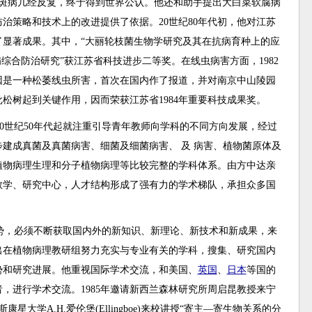
条斑病几经反复，终于得到世界公认。他还和助手提出大白菜软腐病
治策略和技术上的改进提供了依据。20世纪80年代初，他对江苏
了显著成果。其中，“大丽轮枝菌生物学研究及其在抗病育种上的应
综合防治研究”获江苏省科技进步二等奖。在线虫病害方面，1982
原因是一种松萎线虫所害，首次在国内作了报道，并对南京中山陵园
松树起到关键作用，因而荣获江苏省1984年重要科技成果奖。
0世纪50年代起就注重引导青年教师向学科的不同方向发展，经过
步建成真菌及真菌病害、细菌及细菌病害、 及 病害、植物菌原体及
植物病理生理和分子植物病理等比较完整的学科体系。由方中达亲
教学、研究中心，人才结构形成了强有力的学术梯队，承担众多国
势，必须不断获取国内外的新知识、新理论、新技术和新成果，来
出在植物病理教研组努力充实与专业有关的学科，搜集、研究国内
势和研究进展。他重视国际学术交流，和美国、
英国
、
日本
等国的
，进行学术交流。1985年邀请新西兰森林研究所周启昆教授来宁
星大学A.H.爱伦堡(Ellingboe)来校讲授“寄主—寄生物关系的分