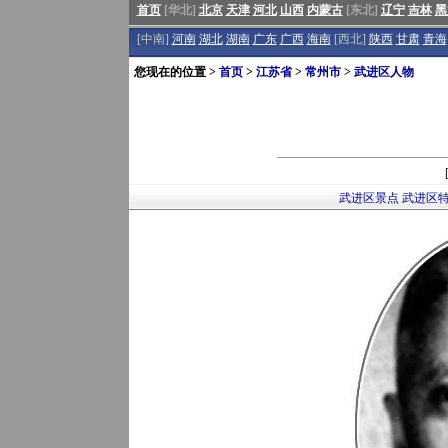
首页
[华北]
北京
天津
河北
山西
内蒙古
[东北]
辽宁
吉林
黑
[中南]
河南
湖北
湖南
广东
广西
海南
[西北]
陕西
甘肃
青海
您现在的位置 >
首页
>
江苏省
>
常州市
>
武进区人物
武进区景点
武进区