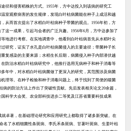
途径和侵害稻株的方式。1955年，方中达投入到该病的研究工
和温室观察病害的发生规律，发现白叶枯病菌能在种子上成活和越
，从而首次提出了水稻白叶枯病种子带菌的观点。1956年初，方
了这一成果，引起与会者的广泛兴趣。1956年6月，方中达参加了
州等地进行考察。在实地调查中，他看到白叶枯病首先从水稻叶尖
经过研究，证实了水孔是白叶枯病菌侵入的主要途径；带菌种子长
期重复感染的主要来源；水稻生长后期，病菌侵入种子内部潜伏越
，在防治水稻白叶枯病研究中，他推行选用无病种子和种子消毒等
0多年中，对水稻白叶枯病菌做了更深入的研究，其范围涉及病菌
病机理等。在种子检验和种子消毒问题上，终于找到了简便的噬菌
叶枯病的防治方法上作出了突破性贡献。先后发表相关论文20余篇，
全国科学大会奖、农业部科技进步二等奖及江苏省重要科技成果
成就卓著，在基础理论研究和应用研究上都取得了诸多新突破。在
定和命名了水稻细菌性条斑病、李氏禾条斑病、甘薯叶斑病、生姜叶枯