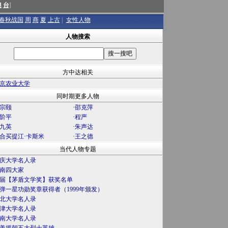
澳
台
]
春秋战国
周
商
夏
上古
|
女性人物
人物搜索
方中达相关
京农业大学
同时期更多人物
宗颐
·
邵克萍
阶平
·
程严
九英
·
朱声达
合买提江·卡斯米
·
王之德
当代人物专题
庆大学名人录
南四大家
届【茅盾文学奖】获奖名单
弹一星功勋奖章获得者（1999年颁发）
北大学名人录
津大学名人录
南大学名人录