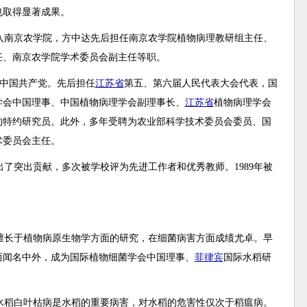
也取得显著成果。
并入南京农学院，方中达先后担任南京农学院植物病理教研组主任、
任、南京农学院学术委员会副主任等职。
加入中国共产党。先后担任
江苏省
第五、第六届人民代表大会代表，国
学会中国理事、中国植物病理学会副理事长、
江苏省
植物病理学会
的特约研究员。此外，多年受聘为农业部科学技术委员会委员、国
术委员会主任。
了突出贡献，多次被学校评为先进工作者和优秀教师。1989年被
擅长于植物病原生物学方面的研究，在细菌病害方面成绩尤卓。早
而闻名中外，成为国际植物细菌学会中国理事、
菲律宾
国际水稻研
水稻白叶枯病是水稻的重要病害，对水稻的危害性仅次于稻瘟病。