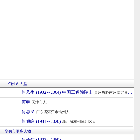
何姓名人堂
何凤生 (1932～2004) 中国工程院院士
贵州省黔南州贵定县人
何申
天津市人
何惠民
广东省湛江市雷州人
何旭峰 (1981～2020)
浙江省杭州滨江区人
资兴市更多人物
何子伟 (1903～1950)