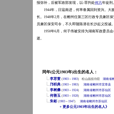
报弥补，后被军政部发现，以-罪判处
何六
年徒刑
1944年，日寇南进，何率眷属回到资兴。大
长。1948年2月，在郴州任第三区行政专员兼区
员兼区保安司令，不久即随陈潜在长沙起义投诚
1950年6月，何子伟被安排为湖南军政委员会
逝。
同年(公元1903年)出生的名人：
李荩萱
(
1903
～
1983
)
松山战役功臣
湖南省
邝积典
(
1903
～
1983
)
湖南省
郴州市
宜章县
李树彝
(
1903
～
1924
)
湖南省
郴州市
苏仙区
何善玉
(
1903
～
1928
)
湖南省
郴州市
苏仙区
朱彬
(
1903
～
1947
)
湖南省
郴州市
苏仙区
+ 更多公元1903年出生的名人》