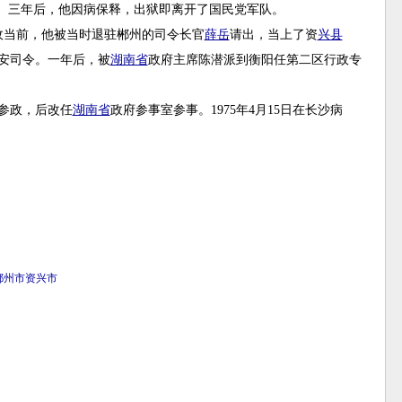
。三年后，他因病保释，出狱即离开了国民党军队。
敌当前，他被当时退驻郴州的司令长官
薛岳
请出，当上了资
兴县
保安司令。一年后，被
湖南省
政府主席陈潜派到衡阳任第二区行政专
。
参政，后改任
湖南省
政府参事室参事。1975年4月15日在长沙病
郴州市
资兴市