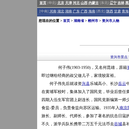
首页
[华北]
北京
天津
河北
山西
内蒙古
[东北]
辽宁
吉林
黑
[中南]
河南
湖北
湖南
广东
广西
海南
[西北]
陕西
甘肃
青海
您现在的位置 >
首页
>
湖南省
>
郴州市
>
资兴市人物
资兴市景点
何子伟(1903-1950)，又名何昆雄，原籍
即过继给经商的叔父做儿子，家境较富裕。
何子伟先后就读资
兴县
乐城高小、长沙
岳云
在黄埔军校时，集体加入了国民党，毕业后曾任
四期入伍生军官团上尉连长，国民党新编第一师少
食盐-委员，负责食盐向苏区运输。1935年入
南京
旅长、副师长、代师长，参加了著名的抗击日寇的
不久，派学兵队长携带二万五千元法币去
谷城
县