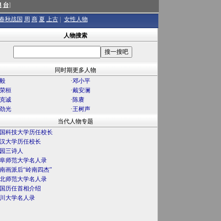
澳
台
]
春秋战国
周
商
夏
上古
|
女性人物
人物搜索
同时期更多人物
毅
·
邓小平
荣桓
·
戴安澜
克诚
·
陈赓
劲光
·
王树声
当代人物专题
国科技大学历任校长
汉大学历任校长
园三诗人
阜师范大学名人录
南画派后“岭南四杰”
北师范大学名人录
国历任首相介绍
川大学名人录