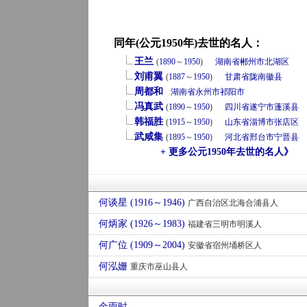
同年(公元1950年)去世的名人：
王兰
(
1890
～
1950
)
湖南省
郴州市
北湖区
刘甫翼
(
1887
～
1950
)
甘肃省
陇南
徽县
周都和
湖南省
永州市
祁阳市
冯真武
(
1890
～
1950
)
四川省
遂宁市
蓬溪县
韩福胜
(
1915
～
1950
)
山东省
淄博市
张店区
武咸集
(
1895
～
1950
)
河北省
邢台市
宁晋县
+ 更多公元1950年去世的名人》
何谈星 (1916～1946)
广西自治区北海合浦县人
何炳家 (1926～1983)
福建省三明市明溪人
何广位 (1909～2004)
安徽省宿州埇桥区人
何泓姗
重庆市巫山县人
金雨时