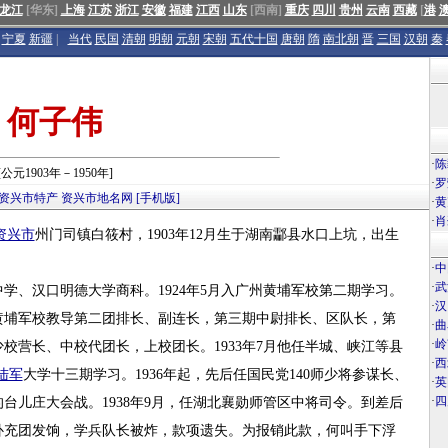
龙江
[华东]
上海
江苏
浙江
安徽
福建
江西
山东
[西南]
重庆
四川
贵州
云南
西藏
[
港
宁夏
新疆
|
当代
民国
清朝
明朝
元朝
宋朝
五代十国
唐朝
隋
南北朝
晋
三国
汉朝
秦
何子伟
·
陈
[公元1903年－1950年]
·
罗
资兴市特产
资兴市地名网
[手机版]
·
黄
·
肖
资兴市
州门司镇白筱村，1903年12月生于湖南酃县水口上坑，出生
·
中
·
武
中学、汉口明德大学商科。1924年5月入广州黄埔军校第二期学习。
·
汉
黄埔军校教导第二团排长、副连长，第三期中尉排长、区队长，第
·
曲
·
岭
校营长、中校代团长，上校团长。1933年7月他任半城、峡江等县
·
西
陆军
大学十三期学习。1936年起，先后任国民党140师少将参谋长、
·
英
·
四
台儿庄大会战。1938年9月，任湖北襄勋师管区中将司令。到差后
补充团发饷，学兵队长被炸，款项遗失。为报销此款，何叫手下浮