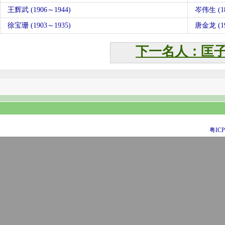
王辉武 (1906～1944)
岑伟生 (18
徐宝珊 (1903～1935)
唐金龙 (
下一名人：匡
粤ICP