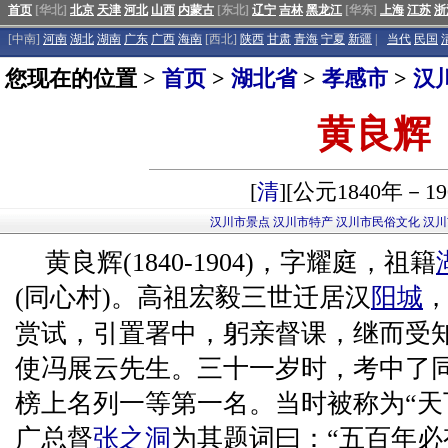
首页
[华北]
北京
天津
河北
山西
内蒙古
[东北]
辽宁
吉林
黑龙江
[华东]
上海
江苏
浙
[中南]
河南
湖北
湖南
广东
广西
海南
[西北]
陕西
甘肃
青海
宁夏
新疆
|
当代
民国
您现在的位置 >
首页
>
湖北省
>
孝感市
>
汉
黄良辉
[
清
][公元1840年－19
汉川市景点
汉川市特产
汉川市民俗文化
汉川
黄良辉(1840-1904)，字耀庭，祖籍
(同心村)。高祖宏毅三世迁居汉
阳城
赏试，引置署中，躬亲督课，继而受
使冯展云先生。三十一岁时，考中了同治
榜上名列一等第一名。当时被称为“天
广总督
张之洞
为其题词曰：“五百年