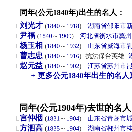
同年(公元1840年)出生的名人：
刘光才
(
1840
～
1918
)
湖南省
邵阳市
尹福
(
1840
～
1909
)
河北省
衡水市
冀州
杨玉相
(
1840
～
1932
)
山东省
威海市
曹志忠
(
1840
～
1916
)
抗法保台英雄
赵元益
(
1840
～
1902
)
江苏省
苏州市
+ 更多公元1840年出生的名人
同年(公元1904年)去世的名人
宫仲栶
(
1831
～
1904
)
山东省
青岛市
方泗高
(
1835
～
1904
)
湖南省
郴州市