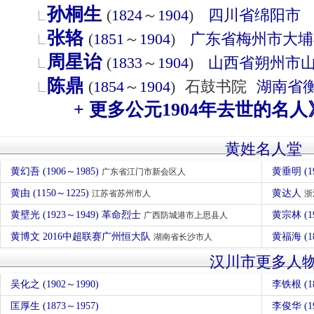
孙桐生
(
1824
～
1904
)
四川省
绵阳市
张辂
(
1851
～
1904
)
广东省
梅州市
大埔
周星诒
(
1833
～
1904
)
山西省
朔州市
陈鼎
(
1854
～
1904
)
石鼓书院
湖南省
+ 更多公元1904年去世的名人
黄姓名人堂
黄幻吾 (1906～1985)
黄垂明 (1
广东省江门市新会区人
黄由 (1150～1225)
黄达人
江苏省苏州市人
浙
黄壁光 (1923～1949) 革命烈士
黄宗林 (1
广西防城港市上思县人
黄博文 2016中超联赛广州恒大队
黄福海 (1
湖南省长沙市人
汉川市更多人
吴化之 (1902～1990)
李铁根 (1
匡厚生 (1873～1957)
李俊华 (19