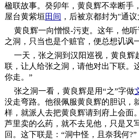
楹联故事。癸卯年，黄良辉不幸断手
屋台黄紫垣
田间
，后被京都封为"通议
黄良辉一向憎恨-污吏。这年，他
之洞，只当也是个赃官，便总想讥讽
一天，张之洞到汉阳巡视，黄良辉
联，让人给张之洞，请他对出下联。
你走。”
张之洞一看，黄良辉是用“之”字做
没走弯路。他很佩服黄良辉的胆识，
样，就派人去把黄良辉请到府上会面
芦里卖的么药，就不去见他，只是又
回。这下联是：“洞中怪，且奈我何?”