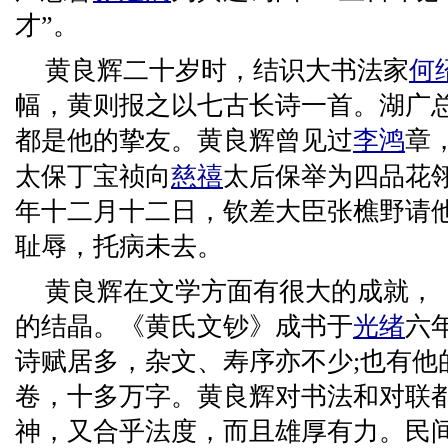
才”。
黄良辉二十岁时，结识大书法家
何
幅，黄则报之以七古长诗一首。湖广
都是他的挚友。黄良辉曾见过
李鸿
章
太保丁宝祯向
慈禧
太后保举为四品花翎
年十二月十二日，钦差大臣张樵野请
耻辱，托病未去。
黄良辉在文学方面有很大的成就，
的结晶。《黄氏文钞》成书于
光绪
六年
诗赋居多，杂文、寿序亦不少;也有他
卷，十多万字。黄良辉对书法和对联
神，又合乎法度，而且雄厚有力。民