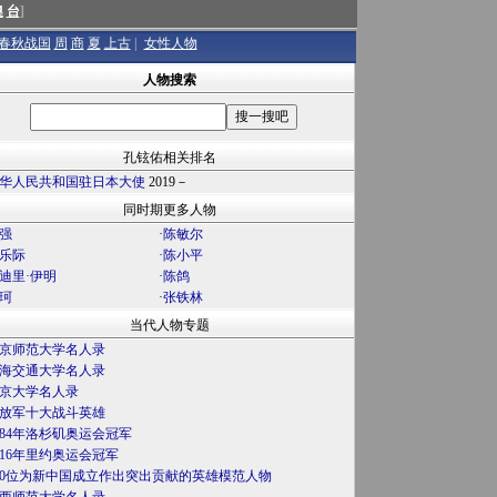
澳
台
]
春秋战国
周
商
夏
上古
|
女性人物
人物搜索
孔铉佑相关排名
华人民共和国驻日本大使
2019－
同时期更多人物
强
·
陈敏尔
乐际
·
陈小平
迪里·伊明
·
陈鸽
珂
·
张铁林
当代人物专题
京师范大学名人录
海交通大学名人录
京大学名人录
放军十大战斗英雄
984年洛杉矶奥运会冠军
016年里约奥运会冠军
00位为新中国成立作出突出贡献的英雄模范人物