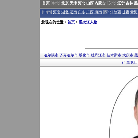
首页
[华北]
北京
天津
河北
山西
内蒙古
[东北]
辽宁
吉林
黑
[中南]
河南
湖北
湖南
广东
广西
海南
[西北]
陕西
甘肃
青海
您现在的位置 >
首页
>
黑龙江人物
哈尔滨市
齐齐哈尔市
绥化市
牡丹江市
佳木斯市
大庆市
黑
产
黑龙江