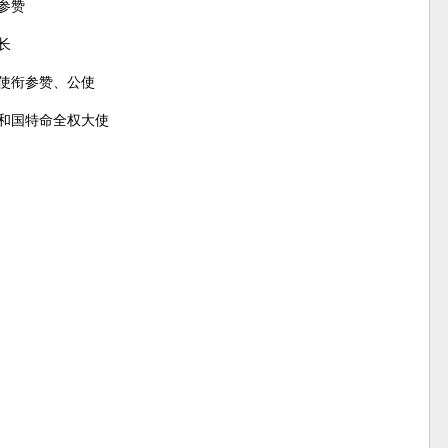
室参赞
长
使衔参赞、公使
义共和国特命全权大使