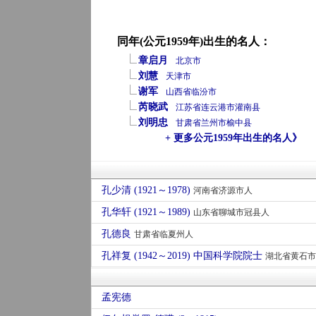
同年(公元1959年)出生的名人：
章启月
北京市
刘慧
天津市
谢军
山西省
临汾市
芮晓武
江苏省
连云港市
灌南县
刘明忠
甘肃省
兰州市
榆中县
+ 更多公元1959年出生的名人》
孔少清 (1921～1978)
河南省济源市人
孔华轩 (1921～1989)
山东省聊城市冠县人
孔德良
甘肃省临夏州人
孔祥复 (1942～2019) 中国科学院院士
湖北省黄石市
孟宪德