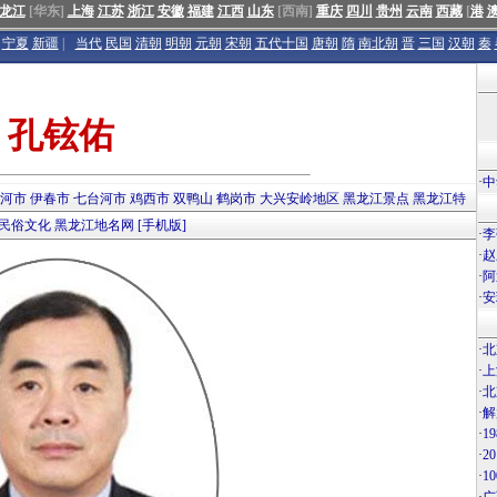
龙江
[华东]
上海
江苏
浙江
安徽
福建
江西
山东
[西南]
重庆
四川
贵州
云南
西藏
[
港
宁夏
新疆
|
当代
民国
清朝
明朝
元朝
宋朝
五代十国
唐朝
隋
南北朝
晋
三国
汉朝
秦
孔铉佑
·
中
河市
伊春市
七台河市
鸡西市
双鸭山
鹤岗市
大兴安岭地区
黑龙江景点
黑龙江特
民俗文化
黑龙江地名网
[手机版]
·
李
·
赵
·
阿
·
安
·
北
·
上
·
北
·
解
·
1
·
2
·
1