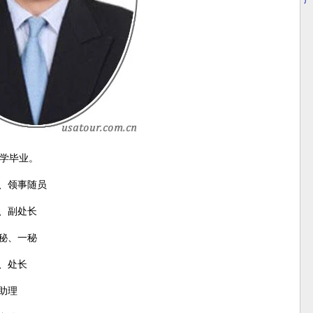
·
广
学毕业。
员、领事随员
、副处长
秘、一秘
、处长
助理