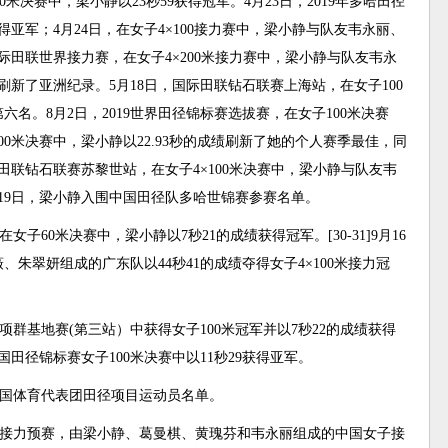
00米决赛中，梁小静以23秒59获得冠军。4月23日，2019年多哈田径
获得亚军；4月24日，在女子4×100接力赛中，梁小静与队友韦永丽、
国际田联世界接力赛，在女子4×200米接力赛中，梁小静与队友韦永
刷新了亚洲纪录。5月18日，国际田联钻石联赛上海站，在女子100
六名。8月2日，2019世界田径锦标赛选拔赛，在女子100米决赛
200米决赛中，梁小静以22.93秒的成绩刷新了她的个人赛季最佳，同
际田联钻石联赛苏黎世站，在女子4×100米决赛中，梁小静与队友韦
月19日，梁小静入围中国田径队多哈世锦赛参赛名单。
子60米决赛中，梁小静以7秒21的成绩获得冠军。[30-31]9月16
朱翠妍组成的广东队以44秒41的成绩夺得女子4×100米接力冠
短跑项群基地赛(第三站）中获得女子100米冠军并以7秒22的成绩获得
全国田径锦标赛女子100米决赛中以11秒29获得亚军。
会中国体育代表团田径项目运动员名单。
x100米接力预赛，由梁小静、葛曼棋、黄瑰芬和韦永丽组成的中国女子接