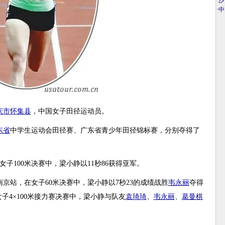
·
沙
·
中
庆市
怀集县
，中国女子田径运动员。
东省
中学生运动会田径赛、广东省青少年田径锦标赛，分别夺得了
在女子100米决赛中，梁小静以11秒86获得亚军。
标赛南京站，在女子60米决赛中，梁小静以7秒23的成绩战胜
韦永丽
夺得
女子4×100米接力赛决赛中，梁小静与队友
袁琦琦
、
韦永丽
、
葛曼棋