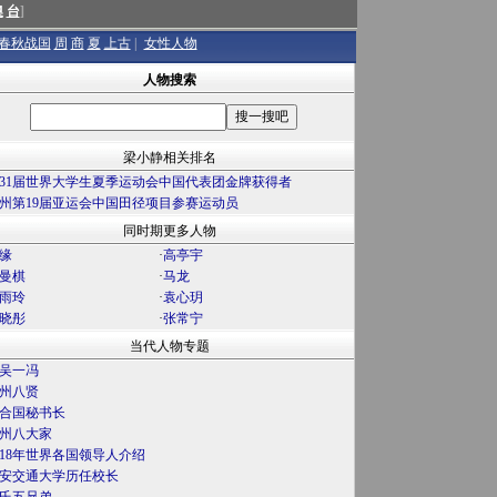
澳
台
]
春秋战国
周
商
夏
上古
|
女性人物
人物搜索
梁小静相关排名
31届世界大学生夏季运动会中国代表团金牌获得者
州第19届亚运会中国田径项目参赛运动员
同时期更多人物
缘
·
高亭宇
曼棋
·
马龙
雨玲
·
袁心玥
晓彤
·
张常宁
当代人物专题
吴一冯
州八贤
合国秘书长
州八大家
018年世界各国领导人介绍
安交通大学历任校长