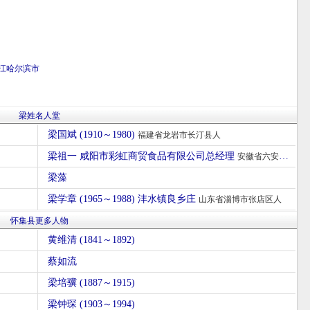
江
哈尔滨市
梁姓名人堂
梁国斌 (1910～1980)
福建省龙岩市长汀县人
梁祖一 咸阳市彩虹商贸食品有限公司总经理
安徽省六安市人
梁藻
梁学章 (1965～1988) 沣水镇良乡庄
山东省淄博市张店区人
怀集县更多人物
黄维清 (1841～1892)
蔡如流
梁培骥 (1887～1915)
梁钟琛 (1903～1994)