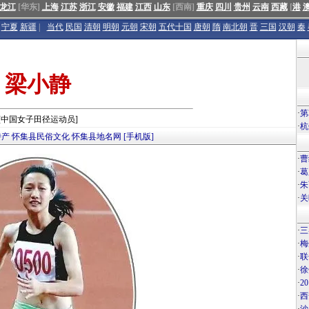
龙江
[华东]
上海
江苏
浙江
安徽
福建
江西
山东
[西南]
重庆
四川
贵州
云南
西藏
[
港
宁夏
新疆
|
当代
民国
清朝
明朝
元朝
宋朝
五代十国
唐朝
隋
南北朝
晋
三国
汉朝
秦
梁小静
·
第
[中国女子田径运动员]
·
杭
特产
怀集县民俗文化
怀集县地名网
[手机版]
·
曹
·
葛
·
朱
·
关
·
三
·
梅
·
联
·
徐
·
2
·
西