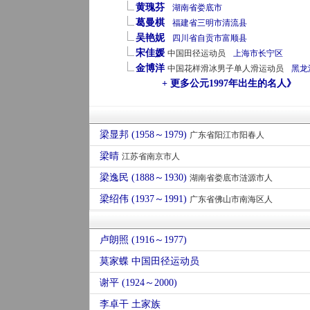
黄瑰芬
湖南省
娄底市
葛曼棋
福建省
三明市
清流县
吴艳妮
四川省
自贡市
富顺县
宋佳媛
中国田径运动员
上海市
长宁区
金博洋
中国花样滑冰男子单人滑运动员
黑龙
+ 更多公元1997年出生的名人》
梁显邦 (1958～1979)
广东省阳江市阳春人
梁晴
江苏省南京市人
梁逸民 (1888～1930)
湖南省娄底市涟源市人
梁绍伟 (1937～1991)
广东省佛山市南海区人
卢朗照 (1916～1977)
莫家蝶 中国田径运动员
谢平 (1924～2000)
李卓干 土家族