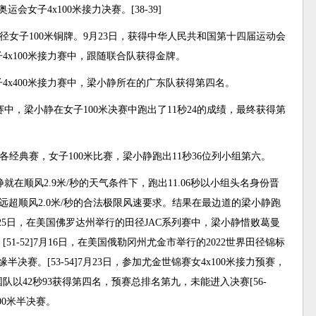
会女子4x100米接力决赛。[38-39]
田径女子100米铜牌。9月23日，获得中华人民共和国第十四届运动会
4x100米接力赛中，跟随联合队获得金牌。
女子4x400米接力赛中，梁小静所在的广东队获得第四名。
请赛中，梁小静在女子100米决赛中跑出了11秒24的成绩，最终获得第
黎各经典赛，女子100米比赛，梁小静跑出11秒36位列小组第六。
静就在顺风2.9米/秒的天气条件下，跑出11.06秒以小组头名身份晋
，远超顺风2.0米/秒的合法极限风速要求。结果在最边道的梁小静跑
49]25日，在美国佛罗达州举行的田径JAC系列赛中，梁小静惜败葛曼
51-52]7月16日，在美国俄勒冈州尤金市举行的2022世界田径锦标
半决赛。[53-54]7月23日，参加尤金世锦赛女4x100米接力预赛，
以42秒93获得第四名，预赛总排名第九，未能进入决赛[56-
00米半决赛。