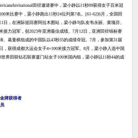
icaneInvitational田径邀请赛中，梁小静以11秒09获得女子百米冠
米比赛中，梁小静跑出11秒24位列第7名。[61-62]6月，全国田
7月1日，在洲际巡回赛阿拉木图站，梁小静与队友韦永丽、黄瑰芬、
0米接力冠军，创2023年亚洲最佳成绩。7月12日，亚洲田径锦标赛
琦、葛曼棋组成的中国队以43秒35的成绩夺冠。7月，参加第31届
日，获得成都大运会女子4×100米接力冠军。8月，梁小静入选中国
23世界田联钻石联赛厦门站女子100米国内组，梁小静以11秒44的成
团金牌获得者
动员