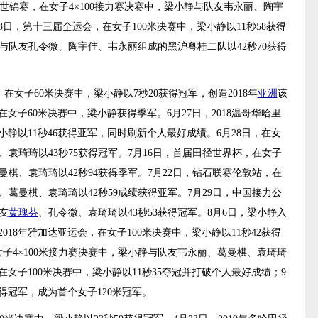
联接力世锦赛，在女子4×100接力赛决赛中，梁小静与队友韦永丽、陶宇
3日，第十三届全运会，在女子100米决赛中，梁小静以11秒58获得
静与队友孔令微、陶宇佳、韦永丽组成的黑沪粤桂二队以42秒70获得
在女子60米决赛中，梁小静以7秒20获得冠军，创造2018年
亚洲
该
女子60米决赛中，梁小静获得季军。6月27日，2018温哥华哈里-
小静以11秒46获得亚军，同时刷新个人最好成绩。6月28日，在女
、袁琦琦以43秒75获得冠军。7月16日，首届田径世界杯，在女子
曼棋、袁琦琦以42秒94获得季军。7月22日，钻石联赛伦敦站，在
、葛曼棋、袁琦琦以42秒59成绩获得亚军。7月29日，中国接力公
友
黄瑰芬
、孔令微、袁琦琦以43秒53获得冠军。8月6日，梁小静入
018年雅加达亚运会，在女子100米决赛中，梁小静以11秒42获得
女子4×100米接力赛决赛中，梁小静与队友韦永丽、葛曼棋、袁琦琦
，在女子100米决赛中，梁小静以11秒35夺冠并打破个人最好成绩；9
获得冠军，成为首个女子120米冠军。