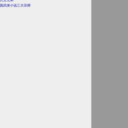
氏五兄弟
国武侠小说三大宗师