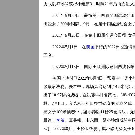
力队以42秒82获得小组第3，时隔21年后再次进入奥运
2021年9月20日，获得第十四届全国运动会
田径女子200米铜牌。9月，在第十四届运动会女子
2021年9月25日，在第十四届全运会田径-
2022年5月1日，在
美国
举行的2022田径邀
五名。
2022年5月13日，国际田联洲际巡回赛波多
美国当地时间2022年6月4日，预赛中，梁小
级最后决赛。决赛中，现场风势达到了4.3米/秒
出了10.97秒的成绩，在决赛中排名第七。[48-
棋。7月8日，入选2022年田径世锦赛的参赛名单。[
赛女子100米预赛中，梁小静以11秒25被淘汰，无缘
最终，
李贺
、葛曼棋、韦永丽、梁小静组成的中国队
57]。2022年8月，田径世锦赛，梁小静无缘女子1