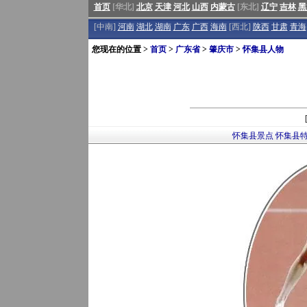
首页
[华北]
北京
天津
河北
山西
内蒙古
[东北]
辽宁
吉林
黑
[中南]
河南
湖北
湖南
广东
广西
海南
[西北]
陕西
甘肃
青海
您现在的位置 >
首页
>
广东省
>
肇庆市
>
怀集县人物
怀集县景点
怀集县