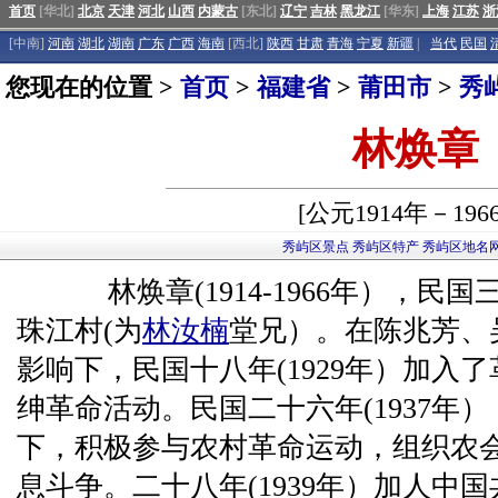
首页
[华北]
北京
天津
河北
山西
内蒙古
[东北]
辽宁
吉林
黑龙江
[华东]
上海
江苏
浙
[中南]
河南
湖北
湖南
广东
广西
海南
[西北]
陕西
甘肃
青海
宁夏
新疆
|
当代
民国
您现在的位置 >
首页
>
福建省
>
莆田市
>
秀
林焕章
[公元1914年－196
秀屿区景点
秀屿区特产
秀屿区地名
林焕章(1914-1966年），民国三
珠江村(为
林汝楠
堂兄）。在陈兆芳、
影响下，民国十八年(1929年）加入
绅革命活动。民国二十六年(1937年
下，积极参与农村革命运动，组织农
息斗争。二十八年(1939年）加人中