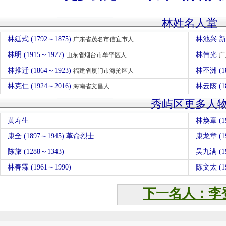
林姓名人堂
林廷式 (1792～1875)
林池兴 
广东省茂名市信宜市人
林明 (1915～1977)
林伟光
山东省烟台市牟平区人
广
林推迁 (1864～1923)
林丕洲 (1
福建省厦门市海沧区人
林克仁 (1924～2016)
林云陔 (1
海南省文昌人
秀屿区更多人
黄寿生
林焕章 (19
康全 (1897～1945) 革命烈士
康龙章 (1
陈旅 (1288～1343)
吴九满 (1
林春霖 (1961～1990)
陈文太 (1
下一名人：李