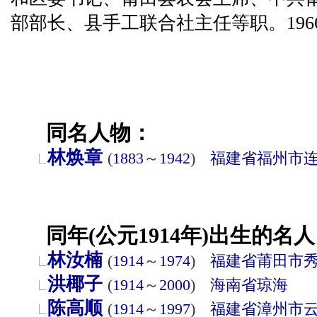
部部长、县手工联合社主任等职。196
同名人物：
林焕章
(
1883
～
1942
)
福建省
福州市
同年(公元1914年)出生的名人
林汝楠
(
1914
～
1974
)
福建省
莆田市
洪椰子
(
1914
～
2000
)
海南省
琼海
陈高顺
(
1914
～
1997
)
福建省
漳州市