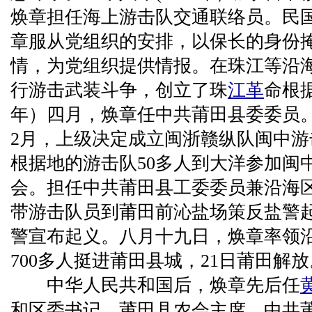
焕章担任海上游击队交通联络员。民国三
章服从党组织的安排，以保长的身份
情，为党组织提供情报。在珠江等沿
行游击武装斗争，创立了珠
江革
命根据
年）四月，焕章任中共莆田县委委员。民
2月，上级决定成立闽浙赣纵队闽中游
根据地的游击队50多人到大洋参加闽
会。担任中共莆田县工委委员兼沿海
带游击队员到莆田前沁盐场策反盐警
警宣布起义。八月十九日，焕章率领
700多人挺进莆田县城，21日莆田解放
中华人民共和国后，焕章先后任
和区委书记、莆田县农会主席、中共