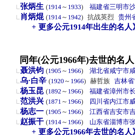
张炳生
(
1914
～
1933
)
福建省
三明市
肖炳焜
(
1914
～
1942
)
抗战英烈
贵州
+ 更多公元1914年出生的名人
同年(公元1966年)去世的名人
聂洪钧
(
1905
～
1966
)
湖北省
咸宁市
乌·白辛
(
1920
～
1966
)
赫哲族
吉林省
杨玉昆
(
1892
～
1966
)
福建省
漳州市
范洪兴
(
1871
～
1966
)
四川省
内江市
杨志一
(
1905
～
1966
)
江西省
吉安市
赵振干
(
1914
～
1966
)
山东省
淄博市
+ 更多公元1966年去世的名人