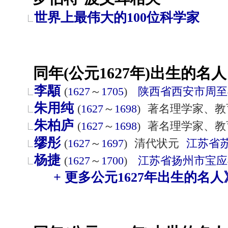
世界上最伟大的100位科学家
同年(公元1627年)出生的名人
李顒
(
1627
～
1705
)
陕西省
西安市
周至
朱用纯
(
1627
～
1698
)
著名理学家、教
朱柏庐
(
1627
～
1698
)
著名理学家、教
缪彤
(
1627
～
1697
)
清代状元
江苏省
杨捷
(
1627
～
1700
)
江苏省
扬州市
宝应
+ 更多公元1627年出生的名人