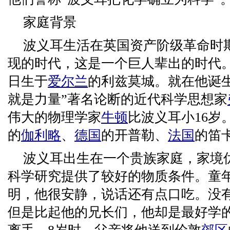
家庭背景
波义耳生活在英国资产阶级革命时
现的时代，这是一个巨人辈出的时代。波
日生于
爱尔兰
的利兹莫城。就在他诞
就是力量”著名论断的近代科学思想家
伟大的物理学家
牛顿
比波义耳小16岁
的
伽利略
、
德国
的开普勒、
法国
的笛
波义耳出生在一个贵族家庭，家境
科学研究提供了较好的物质条件。童
明，他很安静，说话还有点口吃。没
但是比起他的兄长们，他却是最好学