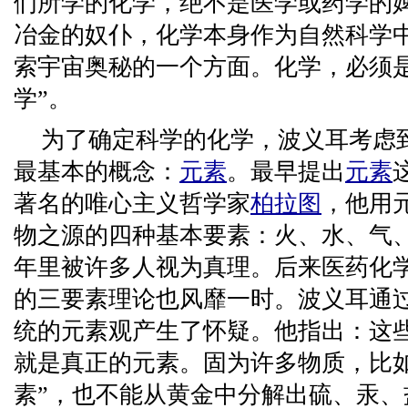
们所学的化学，绝不是医学或药学的
冶金的奴仆，化学本身作为自然科学
索宇宙奥秘的一个方面。化学，必须
学”。
为了确定科学的化学，波义耳考虑
最基本的概念：
元素
。最早提出
元素
著名的唯心主义哲学家
柏拉图
，他用
物之源的四种基本要素：火、水、气
年里被许多人视为真理。后来医药化
的三要素理论也风靡一时。波义耳通
统的元素观产生了怀疑。他指出：这
就是真正的元素。固为许多物质，比如
素”，也不能从黄金中分解出硫、汞