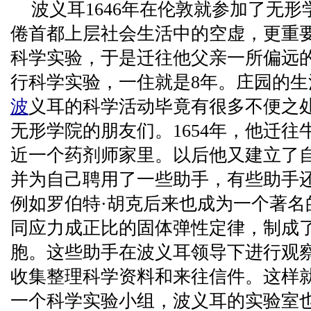
波义耳1646年在伦敦就参加了无
倦首都上层社会生活中的空虚，更重
科学实验，于是迁往他父亲一所偏远
行科学实验，一住就是8年。庄园的
波
义耳的科学活动毕竟有很多不便之
无形学院的朋友们。1654年，他迁
近一个药剂师家里。以后他又建立了
并为自己聘用了一些助手，有些助手
例如罗伯特·胡克后来也成为一个著名
同应力成正比的固体弹性定律，制成
胞。这些助手在波义耳领导下进行观
收集整理科学资料和来往信件。这样
一个科学实验小组，波义耳的实验室也