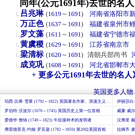
同年(公元1691年)去世的名人
吕兆琳
(
1619
～
1691
)
河南省
洛阳市
万正色
(
1637
～
1691
)
福建省
泉州市
罗文藻
(
1611
～
1691
)
福建省
宁德市
黄虞稷
(
1629
～
1691
)
江苏省
南京市
梁清标
(
1620
～
1691
)
清朝兵部尚书
成克巩
(
1608
～
1691
)
河北省
邯郸市
+ 更多公元1691年去世的名人
英国更多人物
珀西·比希·雪莱 (1792～1822) 英国著名作家、浪漫主义诗人
伊丽莎白·鲍
罗伯特·沃波尔 (1676～1745) 英国历史上第一位首相
威廉·威尔伯
爱德华·詹纳 (1749～1823) 牛痘接种术的发明者
汉弗里·戴维
弗雷德里克·约翰·罗宾逊 (1782～1859) 第20位英国首相
拉姆齐·麦克