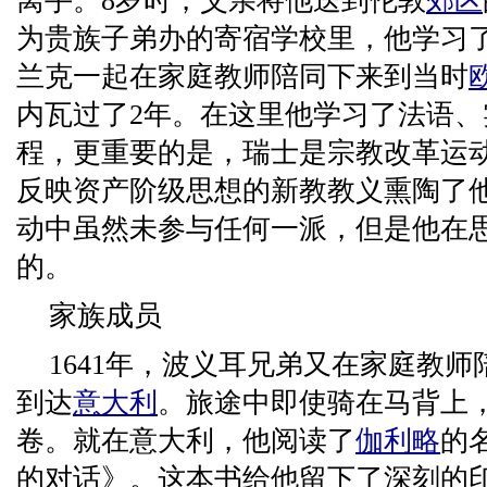
离手。8岁时，父亲将他送到伦敦
郊区
为贵族子弟办的寄宿学校里，他学习
兰克一起在家庭教师陪同下来到当时
内瓦过了2年。在这里他学习了法语
程，更重要的是，瑞士是宗教改革运
反映资产阶级思想的新教教义熏陶了
动中虽然未参与任何一派，但是他在
的。
家族成员
1641年，波义耳兄弟又在家庭教
到达
意大利
。旅途中即使骑在马背上
卷。就在意大利，他阅读了
伽利略
的
的对话》。这本书给他留下了深刻的印