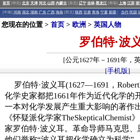
首页
[华北]
北京
天津
河北
山西
内蒙古
[东北]
辽宁
吉林
黑龙江
[华东]
上海
江苏
浙
[中南]
河南
湖北
湖南
广东
广西
海南
[西北]
陕西
甘肃
青海
宁夏
新疆
|
当代
民国
您现在的位置 >
首页
>
欧洲
>
英国人物
罗伯特·波
[公元1627年－1691年，
[手机版]
罗伯特·波义耳(1627—1691，Robert
化学史家都把1661年作为近代化学
一本对化学发展产生重大影响的著作
《怀疑派化学家TheSkepticalChemi
家罗伯特·波义耳。革命导师马克思、
他们誉称“波义耳把化学确立为科学”