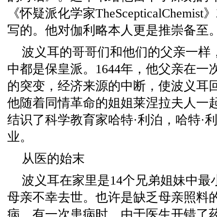
《怀疑派化学家TheScepticalChem
写的。他对伽利略本人更是推崇备至
波义耳的哥哥们和他们的父亲一样
中都是保皇派。1644年，他父亲在
的突变，经济来源的中断，使波义耳
他随着同情革命的姐姐莱涅拉夫人一
结识了科学教育家哈特·利泊，哈特·
业。
从医的始末
波义耳在家里是14个兄弟姐妹中最
母亲不幸去世。也许是缺乏母亲照料
病。有一次患病时，由于医生开错了