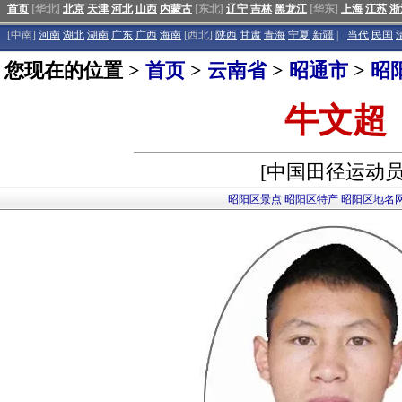
首页
[华北]
北京
天津
河北
山西
内蒙古
[东北]
辽宁
吉林
黑龙江
[华东]
上海
江苏
浙
[中南]
河南
湖北
湖南
广东
广西
海南
[西北]
陕西
甘肃
青海
宁夏
新疆
|
当代
民国
您现在的位置 >
首页
>
云南省
>
昭通市
>
昭
牛文超
[中国田径运动员
昭阳区景点
昭阳区特产
昭阳区地名