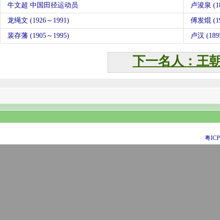
牛文超 中国田径运动员
卢浚泉 (18
龙绳文 (1926～1991)
傅发焜 (19
裴存藩 (1905～1995)
卢汉 (18
下一名人：王
粤ICP