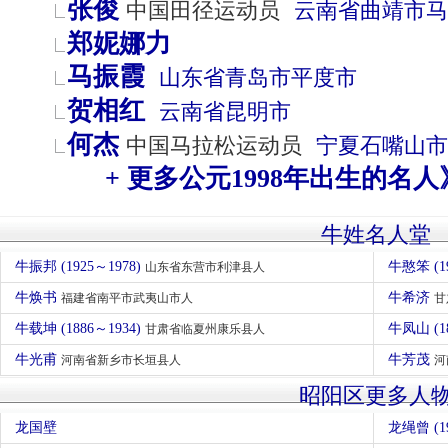
张俊
中国田径运动员
云南省
曲靖市
马
郑妮娜力
马振霞
山东省
青岛市
平度市
贺相红
云南省
昆明市
何杰
中国马拉松运动员
宁夏
石嘴山市
+ 更多公元1998年出生的名人
牛姓名人堂
牛振邦 (1925～1978)
山东省东营市利津县人
牛焕书
牛希济
福建省南平市武夷山市人
甘
牛载坤 (1886～1934)
牛凤山 (1
甘肃省临夏州康乐县人
牛光甫
牛芳茂
河南省新乡市长垣县人
河
昭阳区更多人
龙国壁
龙绳曾 (19