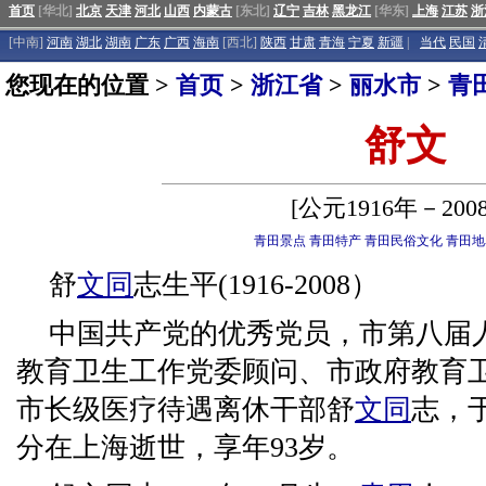
首页
[华北]
北京
天津
河北
山西
内蒙古
[东北]
辽宁
吉林
黑龙江
[华东]
上海
江苏
浙
[中南]
河南
湖北
湖南
广东
广西
海南
[西北]
陕西
甘肃
青海
宁夏
新疆
|
当代
民国
您现在的位置 >
首页
>
浙江省
>
丽水市
>
青
舒文
[公元1916年－200
青田景点
青田特产
青田民俗文化
青田地
舒
文同
志生平(1916-2008）
中国共产党的优秀党员，市第八届
教育卫生工作党委顾问、市政府教育
市长级医疗待遇离休干部舒
文同
志，于
分在上海逝世，享年93岁。