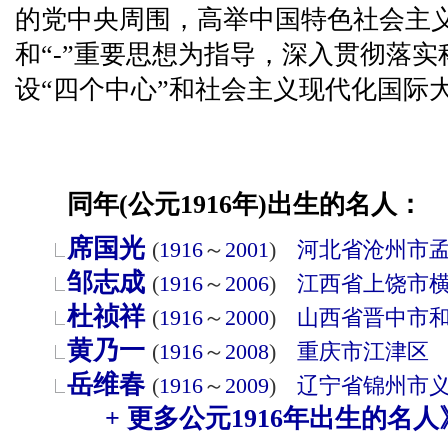
的党中央周围，高举中国特色社会主
和“-”重要思想为指导，深入贯彻落
设“四个中心”和社会主义现代化国际
同年(公元1916年)出生的名人：
席国光
(
1916
～
2001
)
河北省
沧州市
邹志成
(
1916
～
2006
)
江西省
上饶市
杜祯祥
(
1916
～
2000
)
山西省
晋中市
黄乃一
(
1916
～
2008
)
重庆市
江津区
岳维春
(
1916
～
2009
)
辽宁省
锦州市
+ 更多公元1916年出生的名人