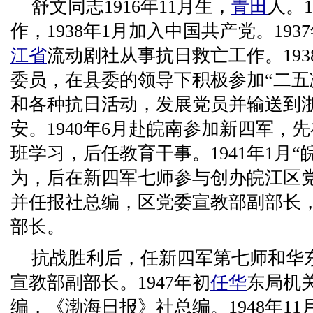
舒文同志1916年11月生，
青田
人。1
作，1938年1月加入中国共产党。19
江省
流动剧社从事抗日救亡工作。193
委员，在县委的领导下积极参加“二五
和各种抗日活动，发展党员并输送到
安。1940年6月赴皖南参加新四军，
班学习，后任教育干事。1941年1月
为，后在新四军七师参与创办皖江区
并任报社总编，区党委宣教部副部长
部长。
抗战胜利后，任新四军第七师和华
宣教部副部长。1947年初
任华
东局机
编，《渤海日报》社总编。1948年11月