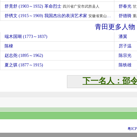
舒竟舒 (1903～1932) 革命烈士
舒春光
四川省广安市武胜县人
甘
舒绣文 (1915～1969) 我国杰出的表演艺术家
舒德骑
安徽省黄山市黟县人
重
青田更多人物
端木国瑚 (1773～1837)
潘翼
陈棣
厉子温
赵志尧 (1895～1962)
陈宗光
夏之骐 (1877～1915)
陈铁雄
下一名人：邵
粤ICP