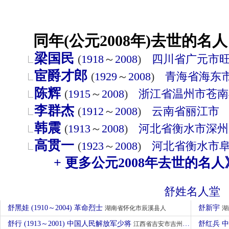
同年(公元2008年)去世的名人
梁国民
(
1918
～
2008
)
四川省
广元市
宦爵才郎
(
1929
～
2008
)
青海省
海东
陈辉
(
1915
～
2008
)
浙江省
温州市
苍南
李群杰
(
1912
～
2008
)
云南省
丽江市
韩震
(
1913
～
2008
)
河北省
衡水市
深州
高贯一
(
1923
～
2008
)
河北省
衡水市
+ 更多公元2008年去世的名人
舒姓名人堂
舒黑娃 (1910～2004) 革命烈士
舒新宇
湖南省怀化市辰溪县人
湖
舒行 (1913～2001) 中国人民解放军少将
舒红兵 
江西省吉安市吉州区人