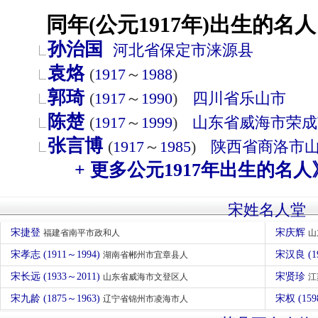
同年(公元1917年)出生的名人
孙治国
河北省
保定市
涞源县
袁烙
(
1917
～
1988
)
郭琦
(
1917
～
1990
)
四川省
乐山市
陈楚
(
1917
～
1999
)
山东省
威海市
荣成
张言博
(
1917
～
1985
)
陕西省
商洛市
+ 更多公元1917年出生的名人
宋姓名人堂
宋捷登
宋庆辉
福建省南平市政和人
山
宋孝志 (1911～1994)
宋汉良 (1
湖南省郴州市宜章县人
宋长远 (1933～2011)
宋贤珍
山东省威海市文登区人
江
宋九龄 (1875～1963)
宋权 (159
辽宁省锦州市凌海市人