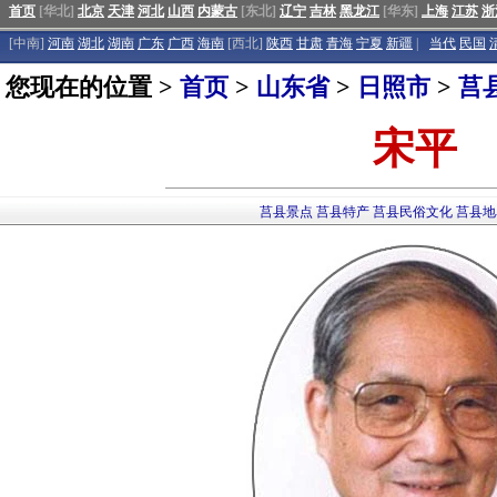
首页
[华北]
北京
天津
河北
山西
内蒙古
[东北]
辽宁
吉林
黑龙江
[华东]
上海
江苏
浙
[中南]
河南
湖北
湖南
广东
广西
海南
[西北]
陕西
甘肃
青海
宁夏
新疆
|
当代
民国
您现在的位置 >
首页
>
山东省
>
日照市
>
莒
宋平
莒县景点
莒县特产
莒县民俗文化
莒县地