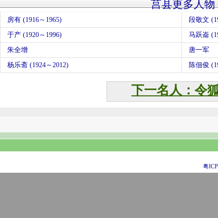
莒县更多人物
房有 (1916～1965)
段敬文 (19
于产 (1920～1996)
马跃崙 (19
朱全增
唐一军
杨乐斋 (1924～2012)
陈佃俊 (19
下一名人：令
粤ICP