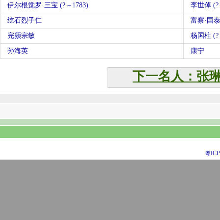
伊尔根觉罗·三宝 (?～1783)
李世倬 (?
纥石烈子仁
富察·国泰
完颜宗敏
杨国柱 (?
孙海英
康宁
下一名人：张
粤ICP