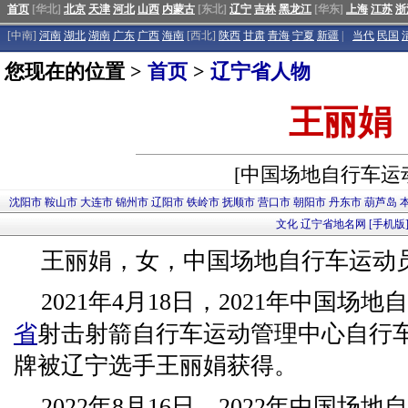
首页
[华北]
北京
天津
河北
山西
内蒙古
[东北]
辽宁
吉林
黑龙江
[华东]
上海
江苏
浙
[中南]
河南
湖北
湖南
广东
广西
海南
[西北]
陕西
甘肃
青海
宁夏
新疆
|
当代
民国
您现在的位置 >
首页
>
辽宁省人物
王丽娟
[中国场地自行车运
沈阳市
鞍山市
大连市
锦州市
辽阳市
铁岭市
抚顺市
营口市
朝阳市
丹东市
葫芦岛
文化
辽宁省地名网
[手机版
王丽娟，女，中国场地自行车运动
2021年4月18日，2021年中国场
省
射击射箭自行车运动管理中心自行
牌被辽宁选手王丽娟获得。
2022年8月16日，2022年中国