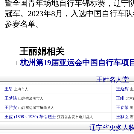
暨全国青年场地自行车锦标赛，辽宁
冠军。2023年8月，入选中国自行车
参赛名单。
王丽娟相关
杭州第19届亚运会中国自行车项
王姓名人堂
王昂
王延辉
上海市人
山
王梦洁
王绯
山东省济南市人
北京
王雅安
王春荣
山西省运城市垣曲县人
浙
王佐 (1898～1930) 革命烈士
王黻臣
江西省吉安市遂川县人
湖
辽宁省更多人