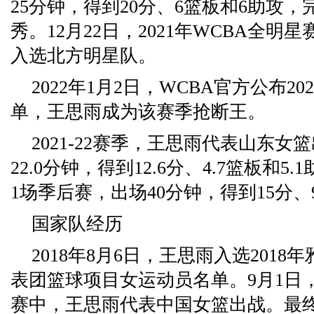
25分钟，得到20分、6篮板和6助攻
秀。12月22日，2021年WCBA全
入选北方明星队。
2022年1月2日，WCBA官方公布20
单，王思雨成为该赛季抢断王。
2021-22赛季，王思雨代表山东女
22.0分钟，得到12.6分、4.7篮板和
1场季后赛，出场40分钟，得到15分、
国家队经历
2018年8月6日，王思雨入选201
表团篮球项目女运动员名单。9月1日
赛中，王思雨代表中国女篮出战。最终，