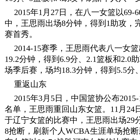
2015年1月27日，在八一女篮以69
中，王思雨出场8分钟，得到1助攻，
赛首秀。
2014-15赛季，王思雨代表八一女
19.2分钟，得到6.9分、2.1篮板和2
场季后赛，场均18.3分钟，得到5.5分、
重返山东
2015年3月5日，中国篮协公布2015
名单，王思雨重回山东女篮。11月24日
于辽宁女篮的比赛中，王思雨出场29
8抢断，刷新个人WCBA生涯单场抢断