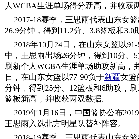
人WCBA生涯单场得分新高，并收获
2017-18赛季，王思雨代表山东女
26.9分钟，得到11.2分、3.8篮板和3.
2018年10月24日，在山东女篮以9
中，王思雨出场26分钟，得到10分、5
刷新个人WCBA生涯单场助攻新高，并
日，在山东女篮以77-90负于
新疆
女篮
分钟，得到25分、12篮板和6助攻，
篮板新高，并收获两双数据。
2019年1月16日，中国篮协公布20
王思雨入选北方明星队替补阵容。
2018-19赛季，王思雨代表山东女