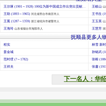
王尔琢 (1901～1928) 100位为新中国成立作出突出贡献的英雄模范人物
王岐山
山
王助 (1893～1965)
王书生 (1
河北省邢台市南宫市人
王冕 (1287～1359)
王玉英
浙江省绍兴市诸暨市人
山
王海玲
王慧芳
山东省烟台市海阳市人
浙
抚顺县更多人
程实
林雪 新
姜金城
孙铭武 (1
范时绶 (?～1782)
张榕 (188
王祥夫
张鏖 (19
下一名人：华