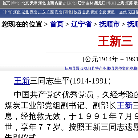
首页
[华北]
北京
天津
河北
山西
内蒙古
[东北]
辽宁
吉林
黑龙江
[华东]
上海
江苏
浙
[中南]
河南
湖北
湖南
广东
广西
海南
[西北]
陕西
甘肃
青海
宁夏
新疆
|
当代
民国
您现在的位置 >
首页
>
辽宁省
>
抚顺市
>
抚
王新三
[公元1914年－199
抚顺县景点
抚顺县特产
抚顺县民俗文化
抚顺
王新
三同志生平(1914-1991）
中国共产党的优秀党员，久经考验
煤炭工业部党组副书记、副部长
王新
息，经抢救无效，于１９９１年７月
世，享年７７岁。按照王新三同志遗
告别仪式。