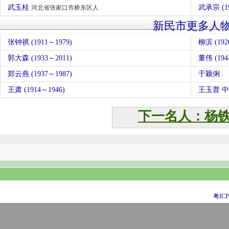
武玉桂
武承宗 (1
河北省张家口市桥东区人
新民市更多人
张钟祺 (1911～1979)
柳滨 (192
郭大森 (1933～2011)
董伟 (194
郑云燕 (1937～1987)
于颖俐
王肃 (1914～1946)
王玉普 
下一名人：杨
粤ICP