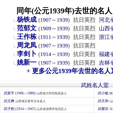
同年(公元1939年)去世的名人
杨铁成
(
1907
～
1939
)
抗日英烈
河北
范郁文
(
1909
～
1939
)
抗日英烈
山西
王作栋
(
1911
～
1939
)
抗日英烈
浙江
周龙凤
(
1907
～
1939
)
抗日英烈
李剑卜
(
1914
～
1939
)
抗日英烈
福建
姚新一
(
1907
～
1939
)
抗日英烈
吉林
+ 更多公元1939年去世的名人
武姓名人堂
武新宇 (1906～1989)
武小敏
山西省大同市阳高县人
陕
武元爽
武天和
山西省吕梁市文水县人
山
武子刚 (1914～1947)
武耀宗
山东省淄博市张店区人
河