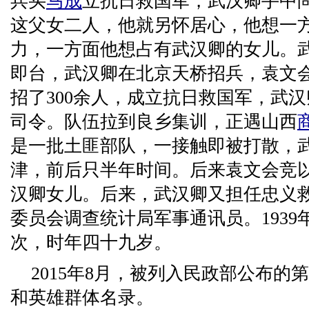
兵买
马成
立抗日救国军，武汉卿手中
这父女二人，他就另怀居心，他想一
力，一方面他想占有武汉卿的女儿。
即台，武汉卿在北京天桥招兵，袁文
招了300余人，成立抗日救国军，武
司令。队伍拉到良乡集训，正遇山西
是一批土匪部队，一接触即被打散，
津，前后只半年时间。后来袁文会竞
汉卿女儿。后来，武汉卿又担任忠义
委员会调查统计局军事通讯员。1939
次，时年四十九岁。
2015年8月，被列入民政部公布的
和英雄群体名录。