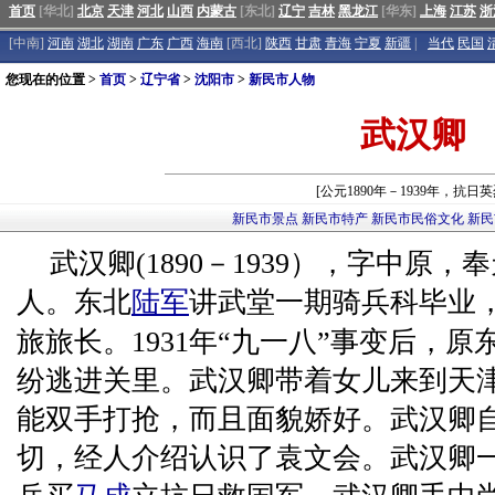
首页
[华北]
北京
天津
河北
山西
内蒙古
[东北]
辽宁
吉林
黑龙江
[华东]
上海
江苏
浙
[中南]
河南
湖北
湖南
广东
广西
海南
[西北]
陕西
甘肃
青海
宁夏
新疆
|
当代
民国
您现在的位置 >
首页
>
辽宁省
>
沈阳市
>
新民市人物
武汉卿
[公元1890年－1939年，抗日英
新民市景点
新民市特产
新民市民俗文化
新民
武汉卿(1890－1939），字中原
人。东北
陆军
讲武堂一期骑兵科毕业
旅旅长。1931年“九一八”事变后，原
纷逃进关里。武汉卿带着女儿来到天
能双手打抢，而且面貌娇好。武汉卿
切，经人介绍认识了袁文会。武汉卿