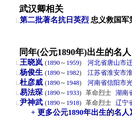
武汉卿相关
第二批著名抗日英烈
忠义救国军第
同年(公元1890年)出生的名人
王晓岚
(
1890
～
1959
)
河北省
唐山市
杨俊生
(
1890
～
1982
)
江苏省
淮安市
杜彦威
(
1890
～
1948
)
河南省
信阳市
易法琛
(
1890
～
1933
)
革命烈士
湖南
尹神武
(
1890
～
1918
)
革命烈士
辽宁
+ 更多公元1890年出生的名人