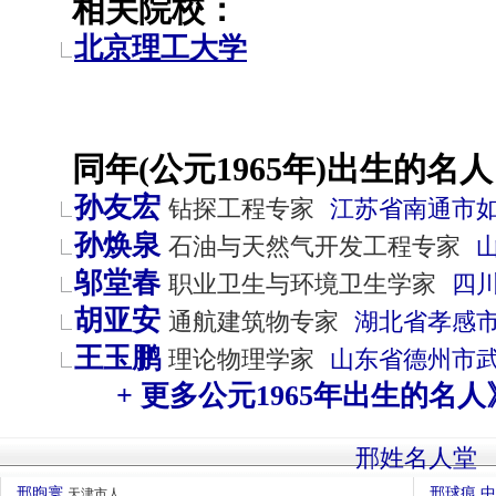
相关院校：
北京理工大学
同年(公元1965年)出生的名人
孙友宏
钻探工程专家
江苏省
南通市
孙焕泉
石油与天然气开发工程专家
邬堂春
职业卫生与环境卫生学家
四
胡亚安
通航建筑物专家
湖北省
孝感
王玉鹏
理论物理学家
山东省
德州市
+ 更多公元1965年出生的名人
邢姓名人堂
邢煦寰
邢球痕 
天津市人