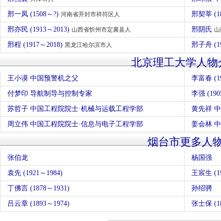
邢一凤 (1508～?)
邢契莘 (1
河南省开封市祥符区人
邢亦民 (1913～2013)
邢阴氏
山西省忻州市定襄县人
山
邢程 (1917～2018)
邢子舟 (1
黑龙江哈尔滨市人
北京理工大学人物
王小谟 中国预警机之父
李富春 (19
付梦印 导航制导与控制专家
李强 (19
苏哲子 中国工程院院士·机械与运载工程学部
黄先祥 
周立伟 中国工程院院士·信息与电子工程学部
姜会林 
烟台市更多人
张伯龙
杨国强
袁先 (1921～1984)
王宸生 (19
丁佛言 (1878～1931)
孙绍骋
吕云章 (1893～1974)
张士保 (