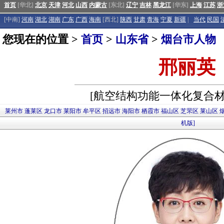
首页
[华北]
北京
天津
河北
山西
内蒙古
[东北]
辽宁
吉林
黑龙江
[华东]
上海
江苏
浙
[中南]
河南
湖北
湖南
广东
广西
海南
[西北]
陕西
甘肃
青海
宁夏
新疆
|
当代
民国
您现在的位置 >
首页
>
山东省
>
烟台市人物
邢丽英
[航空结构功能一体化复合材
莱州市
蓬莱区
龙口市
莱阳市
牟平区
招远市
海阳市
栖霞市
福山区
芝罘区
莱山区
机版]