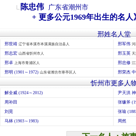
陈忠伟
广东省
潮州市
+ 更多公元1969年出生的名人
邢姓名人堂
邢世靖
邢军伟
辽宁省本溪市本溪满族自治县人
河
邢志宏
邢玉英
山西省忻州市人
天
邢卓
邢忠修
上海市青浦区人
江
邢明 (1901～1972)
邢荣杰 
山东省潍坊市寒亭区人
忻州市更多人
解全威 (1924～2012)
尹天洪 
周补田
张镰斧 (19
刘晃
张瑜 (1
马林 (1903～1983)
周然