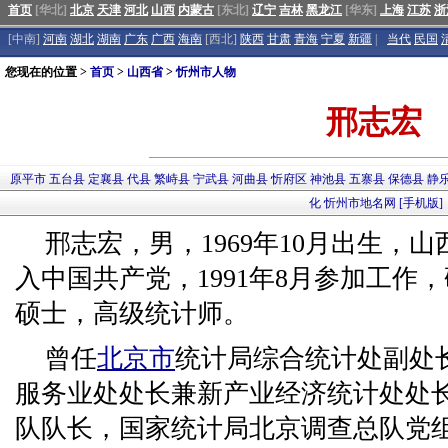
首页
[华北]
北京
天津
河北
山西
内蒙古
[东北]
辽宁
吉林
黑龙江
[华东]
上海
江苏
浙
[中南]
河南
湖北
湖南
广东
广西
海南
[西北]
陕西
甘肃
青海
宁夏
新疆
|
当代
民国
您现在的位置 >
首页
>
山西省
>
忻州市人物
邢志宏
原平市
五台县
定襄县
代县
繁峙县
宁武县
河曲县
忻府区
神池县
五寨县
保德县
静
化
忻州市地名网
[手机版]
邢志宏，男，1969年10月出生，山西
入中国共产党，1991年8月参加工作
硕士，高级统计师。
曾任
北京市
统计局综合统计处副处
服务业处处长兼新产业经济统计处处
队队长，国家统计局北京调查总队党