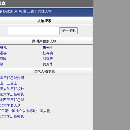
澳
台
]
春秋战国
周
商
夏
上古
|
女性人物
人物搜索
同时期更多人物
思礼
·
朱光亚
进喜
·
杜存典
泽民
·
邓稼先
敏
·
黄旭华
当代人物专题
国历任总理介绍
山十三义士
济大学历任校长
京大学历任校长
来西亚历任总理
北大学名人录
00位新中国成立以来感动中国人物
北大学历任校长