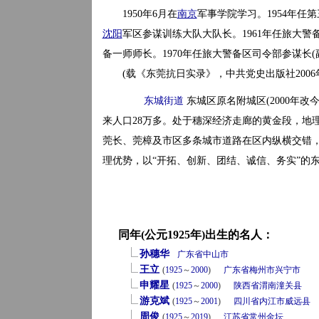
1950年6月在
南京
军事学院学习。1954年任第
沈阳
军区参谋训练大队大队长。1961年任旅大警
备一师师长。1970年任旅大警备区司令部参谋长(
(载《东莞抗日实录》，中共党史出版社2006
东城街道
东城区原名附城区(2000年改
来人口28万多。处于穗深经济走廊的黄金段，地
莞长、莞樟及市区多条城市道路在区内纵横交错，
理优势，以“开拓、创新、团结、诚信、务实”的
同年(公元1925年)出生的名人：
孙穗华
广东省
中山市
王立
(
1925
～
2000
)
广东省
梅州市
兴宁市
申耀星
(
1925
～
2000
)
陕西省
渭南
潼关县
游克斌
(
1925
～
2001
)
四川省
内江市
威远县
周俊
(
1925
～
2019
)
江苏省
常州
金坛