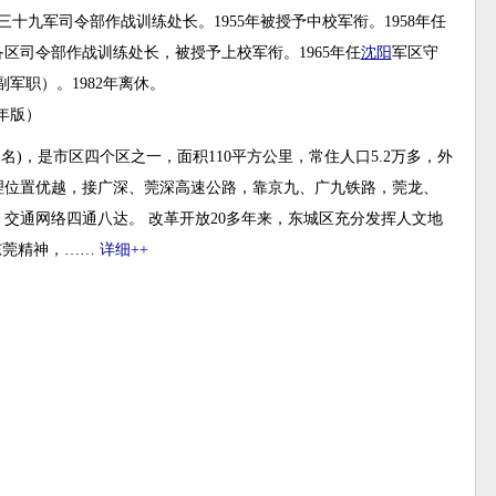
三十九军司令部作战训练处长。1955年被授予中校军衔。1958年任
备区司令部作战训练处长，被授予上校军衔。1965年任
沈阳
军区守
副军职）。1982年离休。
年版）
今名)，是市区四个区之一，面积110平方公里，常住人口5.2万多，外
理位置优越，接广深、莞深高速公路，靠京九、广九铁路，莞龙、
交通网络四通八达。 改革开放20多年来，东城区充分发挥人文地
东莞精神，……
详细++