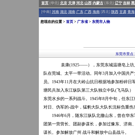
首页
[华北]
北京
天津
河北
山西
内蒙古
[东北]
辽宁
吉林
黑
[中南]
河南
湖北
湖南
广东
广西
海南
[西北]
陕西
甘肃
青海
您现在的位置 >
首页
>
广东省
>
东莞市人物
东莞市景点
袁康(1925——），东莞东城温塘皂上坊人
队在莞城、太平一带活动。同年3月加入中国共产党
员。1943年11月在大岭山抗日根据地参加粉碎日
塘民兵加入东江纵队第三大队独立中队(飞马队）
东莞水乡的一系列战斗。1945年8月中旬，任
对日、伪军的-战中，猛豹大队大队长沈标负重伤
1946年6月，随东江纵队北撤山东，曾在华东军
团第一营营长、团副参谋长，参加过豫东、济南、
谋长。参加解放广州 战斗和解放中山县战斗。