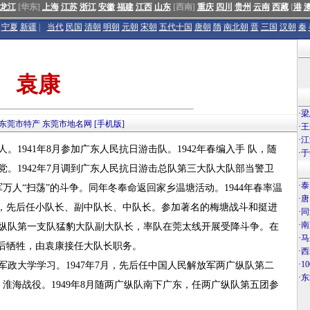
龙江
[华东]
上海
江苏
浙江
安徽
福建
江西
山东
[西南]
重庆
四川
贵州
云南
西藏
[
港
宁夏
新疆
|
当代
民国
清朝
明朝
元朝
宋朝
五代十国
唐朝
隋
南北朝
晋
三国
汉朝
秦
袁康
·
梁
东莞市特产
东莞市地名网
[手机版]
·
王
·
江
。1941年8月参加广东人民抗日游击队。1942年春编入手 队，随
·
于
。1942年7月调到广东人民抗日游击总队第三大队大队部当警卫
·
泰
军万人“扫荡”的斗争。同年冬奉命返回家乡温塘活动。1944年春率温
·
唐
，先后任小队长、副中队长、中队长。参加著名的梅塘战斗和挺进
·
同
·
南
东江纵队第一支队猛豹大队副大队长，率队在莞太线开展受降斗争。在
·
马
后牺牲，由袁康接任大队长职务。
·
西
·
1
政大学学习。1947年7月，先后任中国人民解放军两广纵队第二
·
东
淮海战役。1949年8月随两广纵队南下广东，任两广纵队第五团参