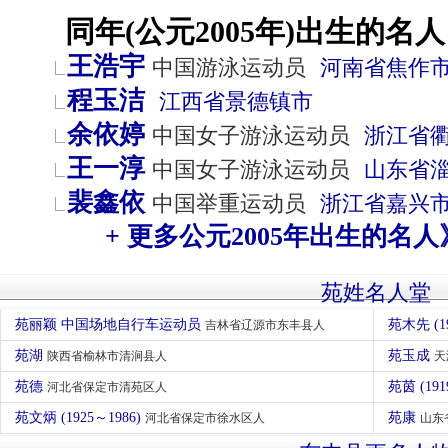
同年(公元2005年)出生的名人
王浩宇
中国游泳运动员
河南省
焦作
程玉洁
江西省
景德镇市
余依婷
中国女子游泳运动员
浙江省
王一淳
中国女子游泳运动员
山东省
裴鑫依
中国举重运动员
浙江省
嘉兴
+ 更多公元2005年出生的名人
苑姓名人堂
苑丽颖 中国场地自行车运动员
苑木先 (1
吉林省辽源市东丰县人
苑湖
苑玉成
陕西省榆林市清涧县人
天
苑德
苑茵 (191
河北省保定市清苑区人
苑文炳 (1925～1986)
苑康
河北省保定市徐水区人
山东