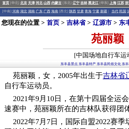
首页
[华北]
北京
天津
河北
山西
内蒙古
[东北]
辽宁
吉林
黑龙江
[华东]
上海
江苏
浙
[中南]
河南
湖北
湖南
广东
广西
海南
[西北]
陕西
甘肃
青海
宁夏
新疆
|
当代
民国
您现在的位置 >
首页
>
吉林省
>
辽源市
>
东
苑丽颖
[中国场地自行车运
东丰县景点
东丰县特产
东丰县民俗文化
东丰
苑丽颖，女，2005年出生于
吉林省
自行车运动员。
2021年9月10日，在第十四届全
速赛中，苑丽颖所在的吉林队获得团
2022年7月7日，国际自盟2022