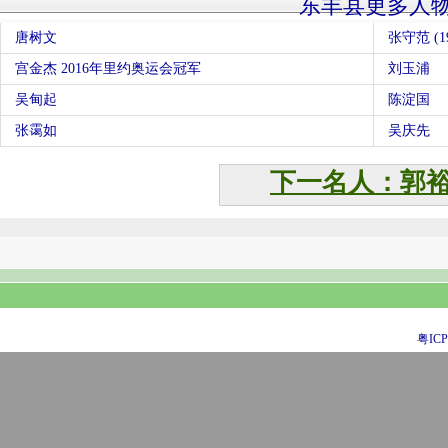
东丰县更多人
唐树文
张守范 (19
宫金杰 2016年里约奥运会冠军
刘玉浦
吴甸起
陈淀国
张霭如
吴庆先
下一名人：郭
粤ICP