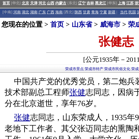
首页
[华北]
北京
天津
河北
山西
内蒙古
[东北]
辽宁
吉林
黑龙江
[华东]
上海
江苏
浙
[中南]
河南
湖北
湖南
广东
广西
海南
[西北]
陕西
甘肃
青海
宁夏
新疆
|
当代
民国
您现在的位置 >
首页
>
山东省
>
威海市
>
荣
张健志
[公元1935年－201
荣成市景点
荣成市特产
荣成市民俗文化
荣成
中国共产党的优秀党员，第二炮兵
技术部副总工程师
张健
志同志，因病于2
分在北京逝世，享年76岁。
张健
志同志，山东荣成人，1935
老地下工作者、其父张迈同志的熏陶和教