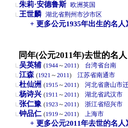
朱莉·安德鲁斯
欧洲
英国
王世麟
湖北省
荆州市
沙市区
+ 更多公元1935年出生的名人
同年(公元2011年)去世的名人
吴英辅
(
1944
～
2011
)
台湾省
台南
江森
(
1921
～
2011
)
江苏省
南通市
杜仙洲
(
1915
～
2011
)
河北省
唐山市
杨诗兴
(
1911
～
2011
)
湖北省
武汉市
张仁豫
(
1923
～
2011
)
浙江省
绍兴市
钟品仁
(
1919
～
2011
)
上海市
+ 更多公元2011年去世的名人