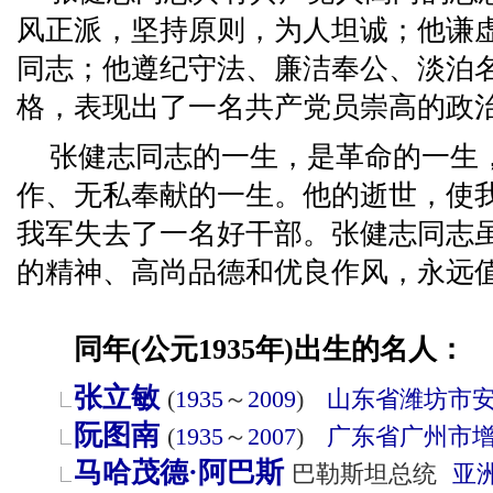
风正派，坚持原则，为人坦诚；他谦
同志；他遵纪守法、廉洁奉公、淡泊
格，表现出了一名共产党员崇高的政
张健志同志的一生，是革命的一生
作、无私奉献的一生。他的逝世，使
我军失去了一名好干部。张健志同志
的精神、高尚品德和优良作风，永远
同年(公元1935年)出生的名人：
张立敏
(
1935
～
2009
)
山东省
潍坊市
阮图南
(
1935
～
2007
)
广东省
广州市
马哈茂德·阿巴斯
巴勒斯坦总统
亚