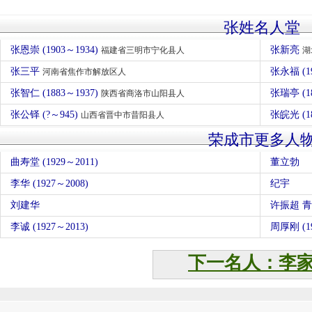
张姓名人堂
张恩崇 (1903～1934)
张新亮
福建省三明市宁化县人
湖
张三平
张永福 (1
河南省焦作市解放区人
张智仁 (1883～1937)
张瑞亭 (1
陕西省商洛市山阳县人
张公铎 (?～945)
张皖光 (1
山西省晋中市昔阳县人
荣成市更多人
曲寿堂 (1929～2011)
董立勃
李华 (1927～2008)
纪宇
刘建华
许振超 
李诚 (1927～2013)
周厚刚 (19
下一名人：李