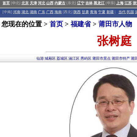
首页
[华北]
北京
天津
河北
山西
内蒙古
[东北]
辽宁
吉林
黑龙江
[华东]
上海
江苏
浙
[中南]
河南
湖北
湖南
广东
广西
海南
[西北]
陕西
甘肃
青海
宁夏
新疆
|
当代
民国
您现在的位置 >
首页
>
福建省
>
莆田市人物
张树庭
仙游
城厢区
荔城区
涵江区
秀屿区
莆田市景点
莆田市特产
莆