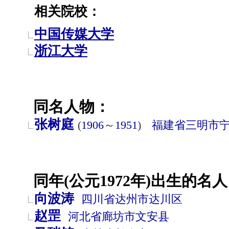
相关院校：
中国传媒大学
浙江大学
同名人物：
张树庭
(
1906
～
1951
)
福建省
三明市
同年(公元1972年)出生的名人
向波涛
四川省
达州市
达川区
赵罡
河北省
廊坊市
文安县