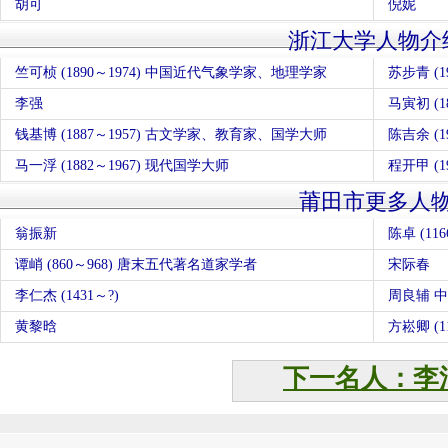
胡可
倪妮
浙江大学人物介
竺可桢 (1890～1974) 中国近代气象学家、地理学家
李强
马寅初 (
钱基博 (1887～1957) 古文学家、教育家、国学大师
马一浮 (1882～1967) 现代国学大师
程开甲 (1
莆田市更多人
翁振新
陈卓 (116
谭峭 (860～968) 唐末五代著名道家学者
宋际春
李仁杰 (1431～?)
周良辅 
黄黎晗
方崧卿 (11
下一名人：李