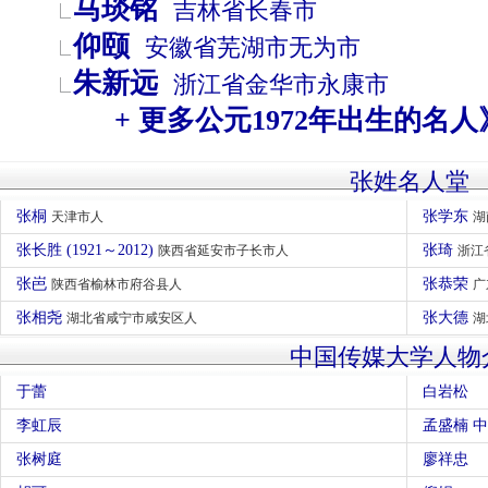
马琰铭
吉林省
长春市
仰颐
安徽省
芜湖市
无为市
朱新远
浙江省
金华市
永康市
+ 更多公元1972年出生的名人
张姓名人堂
张桐
张学东
天津市人
湖
张长胜 (1921～2012)
张琦
陕西省延安市子长市人
浙江
张岜
张恭荣
陕西省榆林市府谷县人
广
张相尧
张大德
湖北省咸宁市咸安区人
湖
中国传媒大学人物
于蕾
白岩松
李虹辰
孟盛楠 
张树庭
廖祥忠