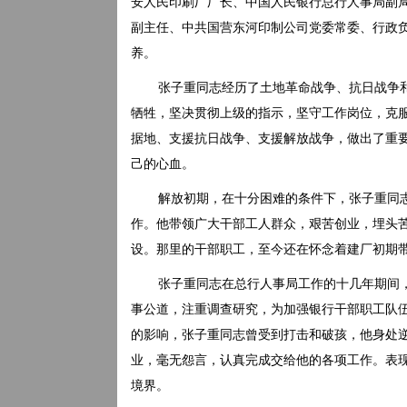
安人民印刷厂厂长、中国人民银行总行人事局副
副主任、中共国营东河印制公司党委常委、行政负
养。
张子重同志经历了土地革命战争、抗日战争
牺牲，坚决贯彻上级的指示，坚守工作岗位，克
据地、支援抗日战争、支援解放战争，做出了重
己的心血。
解放初期，在十分困难的条件下，张子重同
作。他带领广大干部工人群众，艰苦创业，埋头
设。那里的干部职工，至今还在怀念着建厂初期
张子重同志在总行人事局工作的十几年期间
事公道，注重调查研究，为加强银行干部职工队
的影响，张子重同志曾受到打击和破孩，他身处
业，毫无怨言，认真完成交给他的各项工作。表
境界。