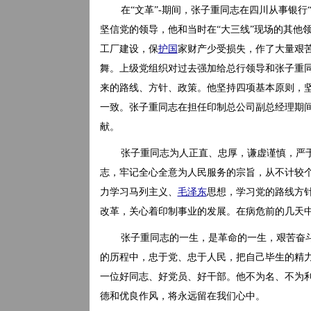
在“文革”-期间，张子重同志在四川从事银行
坚信党的领导，他和当时在“大三线”现场的其他
工厂建设，保
护国
家财产少受损失，作了大量艰苦
舞。上级党组织对过去强加给总行领导和张子重
来的路线、方针、政策。他坚持四项基本原则，
一致。张子重同志在担任印制总公司副总经理期
献。
张子重同志为人正直、忠厚，谦虚谨慎，严
志，牢记全心全意为人民服务的宗旨，从不计较
力学习马列主义、
毛泽东
思想，学习党的路线方
改革，关心着印制事业的发展。在病危前的几天
张子重同志的一生，是革命的一生，艰苦奋
的历程中，忠于党、忠于人民，把自己毕生的精
一位好同志、好党员、好干部。他不为名、不为
德和优良作风，将永远留在我们心中。