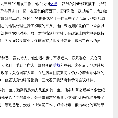
“大三线”的建设工作。他在受到
林彪
、-路线的冲击和破孩下，始终
领导与同志们一起，在混乱的局面下，坚守岗位，夜以继日，为加速
细致的工作。粉碎“-”特别是党的十一届三中全会以后，他欢欣鼓
同志的错误处理进行了彻底的平反。他由衷地拥护党的三中全会以
坚决拥护党的对外开放、对内搞活的方针，在政治上同党中央保持
间，为发展印制事业，保证国家货币发行需要，做出了自己的贡
于律己，宽以待人。他生活朴素，平易近人，联系群众，关心同
个人名利，受到了广大干部群众的
爱戴
和尊敬。离休后，他继续努
针政策，关心国家大事。在他病重住院期间，仍关心着金融体制的
中，他还认真地聆听党的十三大召开的消息和学习会议精神。
斗的一生，勤勤恳恳为人民服务的一生。他参加革命后半个多世纪
力都献给了党的事业。张子重同志的逝世，使我们金融战线失去了
利、勤勤恳恳、兢兢业业为党工作，艰苦朴素、廉洁奉公的高尚品