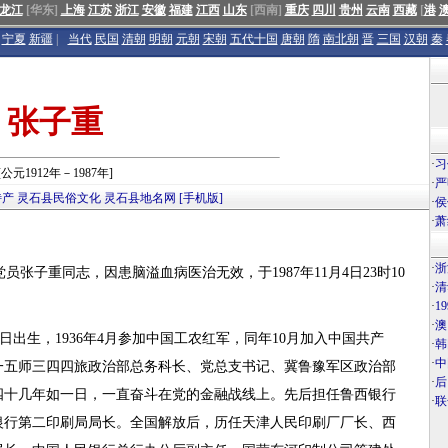
龙江
[华东]
上海
江苏
浙江
安徽
福建
江西
山东
[西南]
重庆
四川
贵州
云南
西藏
[
港
宁夏
新疆
|
当代
民国
清朝
明朝
元朝
宋朝
五代十国
唐朝
隋
南北朝
晋
三国
汉朝
秦
张子重
·
习
[公元1912年－1987年]
·
严
特产
灵石县民俗文化
灵石县地名网
[手机版]
·
侯
·
萧
·
浙
张子重同志，因患脑溢血病医治无效，于1987年11月4日23时10
·
清
·
1
·
澳
31日出生，1936年4月参加中国工农红军，同年10月加入中国共产
·
韩
·
中
一五师三四四旅政治部总务科长、党总支书记、冀鲁豫军区政治部
·
后
，四十几年如一日，一直奋斗在党的金融战线上。先后担任鲁西银行
·
联
银行第二印刷局局长。全国解放后，历任天津人民印刷厂厂长、西