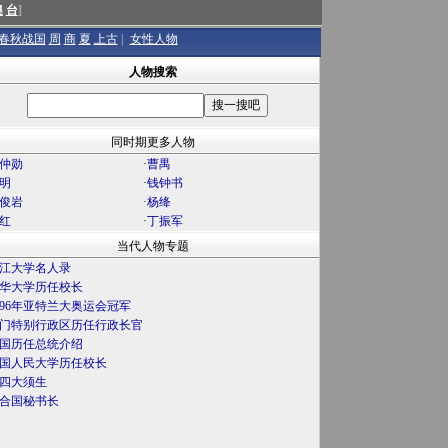
澳
台
]
春秋战国
周
商
夏
上古
|
女性人物
人物搜索
同时期更多人物
仲勋
·
曹禺
明
·
钱钟书
俊岩
·
杨绛
红
·
丁振军
当代人物专题
江大学名人录
华大学历任校长
996年亚特兰大奥运会冠军
门特别行政区历任行政长官
国历任总统介绍
国人民大学历任校长
四大须生
合国秘书长