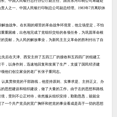
局长、中国人民银行总行办公厅副主任、国营东河印制公司筹建处
责人之一、中国人民银行印制总公司副总经理。1983年7月离职休
和解放战争。在长期的艰苦的革命战争环境里，他立场坚定，不怕
服重重困难，出色地完成了党组织交给的各项任务，为巩固革命根
要的贡献，为人民的解放事业，为新民主主义革命的胜利付出了自
志先后在天津、西安主持了五四三厂的接收和五四四厂的组建工
苦干，以身作则，迅速地回复和发展了生产，支援了国民经济建
带领他们创立家业的老厂长张子重同志。
，认真贯彻党的干部路线，他坚持原则、实事求是、主持正义、办
伍的思想建设和组织建设，做了大量的工作。由于左的思想和路线
逆境，受到不公正对待，依然服从组织安排，勤勤恳恳，兢兢业
现了一个共产党员的宽广胸怀和把党的事业看成是高于一切的思想