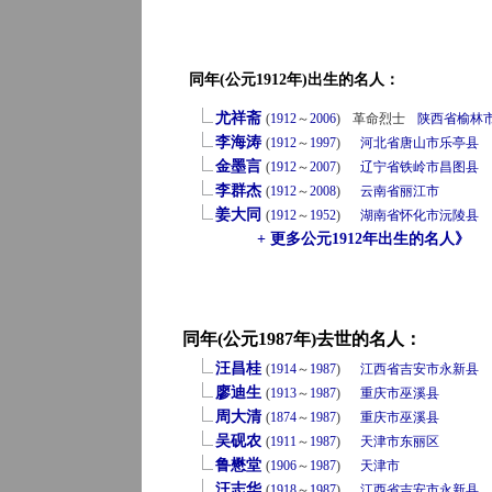
同年(公元1912年)出生的名人：
尤祥斋
(
1912
～
2006
)
革命烈士
陕西省
榆林
李海涛
(
1912
～
1997
)
河北省
唐山市
乐亭县
金墨言
(
1912
～
2007
)
辽宁省
铁岭市
昌图县
李群杰
(
1912
～
2008
)
云南省
丽江市
姜大同
(
1912
～
1952
)
湖南省
怀化市
沅陵县
+ 更多公元1912年出生的名人》
同年(公元1987年)去世的名人：
汪昌桂
(
1914
～
1987
)
江西省
吉安市
永新县
廖迪生
(
1913
～
1987
)
重庆市
巫溪县
周大清
(
1874
～
1987
)
重庆市
巫溪县
吴砚农
(
1911
～
1987
)
天津市
东丽区
鲁懋堂
(
1906
～
1987
)
天津市
汪志华
(
1918
～
1987
)
江西省
吉安市
永新县