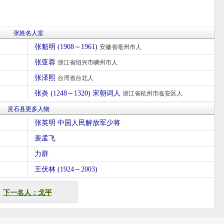
张姓名人堂
张魁明 (1908～1961)
安徽省亳州市人
张亚蓉
浙江省绍兴市嵊州市人
张泽熙
台湾省台北人
张炎 (1248～1320) 宋朝词人
浙江省杭州市临安区人
灵石县更多人物
张英明 中国人民解放军少将
裴孟飞
力群
王伏林 (1924～2003)
下一名人：戈平