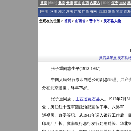
首页
[华北]
北京
天津
河北
山西
内蒙古
[东北]
辽宁
吉林
黑
[中南]
河南
湖北
湖南
广东
广西
海南
[西北]
陕西
甘肃
青海
您现在的位置 >
首页
>
山西省
>
晋中市
>
灵石县人物
灵石县景点
灵石县
张子重同志生平(1912-1987）
中国人民银行原印制总公司副总经理、共产党员
分在北京逝世，终年75岁。
张子重同志，
山西省
灵石县
人。1912年7月
党，历任红十五军团政治部宣传干事、八路军一
巡视员、政委等职。从1941年调入银行工作后
印刷厂厂长、冀南银行总行发行处副处长、华北