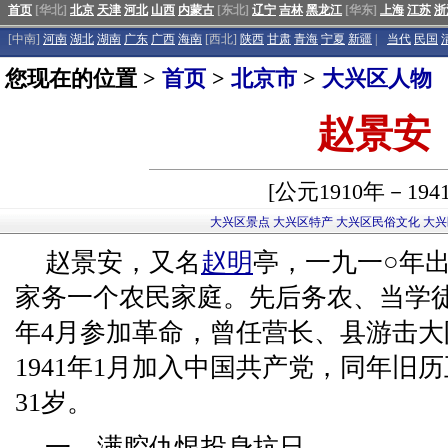
首页
[华北]
北京
天津
河北
山西
内蒙古
[东北]
辽宁
吉林
黑龙江
[华东]
上海
江苏
浙
[中南]
河南
湖北
湖南
广东
广西
海南
[西北]
陕西
甘肃
青海
宁夏
新疆
|
当代
民国
您现在的位置 >
首页
>
北京市
>
大兴区人物
赵景安
[公元1910年－194
大兴区景点
大兴区特产
大兴区民俗文化
大兴
赵景安，又名
赵明
亭，一九一○年
家务一个农民家庭。先后务农、当学徒
年4月参加革命，曾任营长、县游击
1941年1月加入中国共产党，同年旧
31岁。
一、满腔仇恨投身抗日