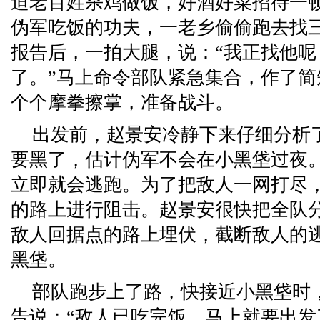
迫老百姓杀鸡做饭，好酒好菜招待一
伪军吃饭的功夫，一老乡偷偷跑去找
报告后，一拍大腿，说：“我正找他呢
了。”马上命令部队紧急集合，作了
个个摩拳擦掌，准备战斗。
出发前，赵景安冷静下来仔细分析
要黑了，估计伪军不会在小黑垡过夜
立即就会逃跑。为了把敌人一网打尽
的路上进行阻击。赵景安很快把全队
敌人回据点的路上埋伏，截断敌人的
黑垡。
部队跑步上了路，快接近小黑垡时
告说：“敌人已吃完饭，马上就要出发