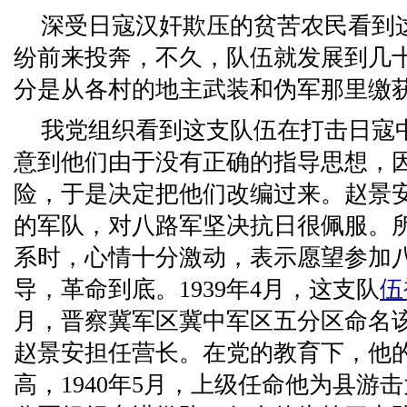
深受日寇汉奸欺压的贫苦农民看到
纷前来投奔，不久，队伍就发展到几
分是从各村的地主武装和伪军那里缴
我党组织看到这支队伍在打击日寇
意到他们由于没有正确的指导思想，
险，于是决定把他们改编过来。赵景
的军队，对八路军坚决抗日很佩服。
系时，心情十分激动，表示愿望参加
导，革命到底。1939年4月，这支队
伍
月，晋察冀军区冀中军区五分区命名
赵景安担任营长。在党的教育下，他
高，1940年5月，上级任命他为县游