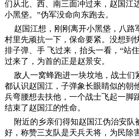
们从北、西、南三面冲过来，赵国江
小黑垡。”伪军没命向东跑去。
赵国江想，刚刚离开小黑垡，八路
村里先顽抗一下，保命要紧。没想到
排子弹、手 飞过来，抬头一看，“站住
过来了，为首的正是赵景安。
敌人一窝蜂跑进一块坟地，战士们
都认识赵国江，子弹象长眼睛似的朝
兵弯腰想去扶他，一个战士飞起一脚
结束了赵国江的性命。
附近的乡亲们得知赵国江伪治安队
好，称赞三支队是天兵天将，为民除