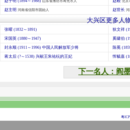
赵子明 (1894～1988)
赵毅
山东省潍坊市寿光市人
北京
赵主明
赵世长
河南省信阳市固始人
河
大兴区更多人
张曜 (1832～1891)
狄文祥 (19
宋国英 (1880～1947)
奚啸伯 (1
封永顺 (1911～1996) 中国人民解放军少将
陈冕 (1
蒋太后 (?～1538) 兴献王朱祐杬的王妃
恽毓嘉 (1
下一名人：阎
粤ICP