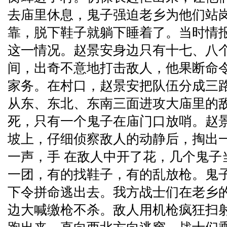
去庙里休息，鬼子强迫老乡为他们站
靠，脱下鞋子就躺下睡着了。当时情
这一情况。赵景安身边只有十七、八
间，出奇不意地打击敌人，他果断命
家务。在村口，赵景安把队伍分成三
从东、东北、东南三面进攻大庙里的
死，只有一个鬼子在庙门口放哨。赵
坡上，仔细侦察敌人的动静后，掏出一
一声，手 在敌人中开了花，几个鬼子
一团，有的找鞋子，有的乱放枪。鬼
下令拼命逃出去。我方战士们在老乡
边大喊缴枪不杀。敌人用机枪疯狂扫