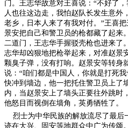
门。王志华故意对王喜说：“不好了
人也往这边走，我怕赵队长发生意外
老乡，日本人来了有我对付。”王喜
景安把自己和警卫员的枪都藏了起来
二道门，王志华手握驳壳枪也进来了
志华却凶狠地把枪举起来，对准赵景
颗臭子弹，没有打响。赵景安等转身
说：“咱们都是中国人，你就是打死我
快冲到墙边，他一把托住警卫员上了
内，当赵景安上了墙头正要往外跳时
他怒目而视倒在墙角，英勇牺牲了。
烈士为中华民族的解放流尽了最后
迹在大兴、固安等地群众中广为传颂