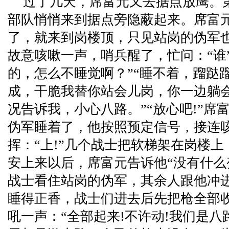
过了几天，席富元又去据点放鹰。
部队悄悄来到据点旁隐蔽起来。席富
了，就来到岗楼顶，只见站岗的伪军
故意咳嗽一声，哨兵醒了，忙问：“谁”
的，怎么不睡觉啊？”“睡不着，蹓跶
成，干脆我替你站会儿岗，你一边躺会
况告诉我，小心八路。”“放心吧!”席
伪军睡着了，他按照预定信号，接连
挥：“上!”几个战士把软梯架在岗楼
安上来以后，席富元告诉他“没有什么
战士看住站岗的伪军，其余人跟他冲
睡得正香，战士们进去后先把枪全部
吼一声：“全部起来!不许动!我们是八