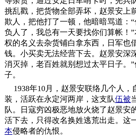
等杂货，通过安定日军哨卡时，宪兵队
挑乱戳，把货物全部弄坏，赵景安上
欺人，把他打了一顿，他暗暗骂道：
负人了，我总有一天要找你们算帐！
权的名义去杂货铺白拿东西，日军也
钱。小买卖无法经营下去。赵景安深
消灭掉，老百姓就别想过太平日子。”
子。
1938年10月，赵景安联络几个人
装，活跃在永定河两岸，这支队
伍被
队。日寇穷凶极恶地放火烧了赵景安
活下去，只得改名换姓逃荒出走。这
本
侵略者的仇恨。