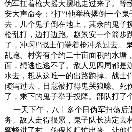
伪军扛着枪大摇大摆地走过来了。等
安大声命令：“打”!他举枪撂倒一个
去，几个鬼子倒在地上，其余的鬼子
枪乱打，边打边跑。赵景安一个箭步跳
了，冲啊!”战士们端着枪冲杀过去。
乱跑。村旁有个约二十亩面积的水塘
面，想逃也逃不了。敌人见四周都是
水去，想从这唯一的出路跑掉。战士们
倾泻过去，日寇被打得鬼哭狼嚎。死
了，乘下的鬼子举手投降。部队打了
一天下午，八十多个日伪军扫荡后
务。敌人走得很累，鬼子队长决定去
窝蜂进了村。伪保长赶忙出来，让他