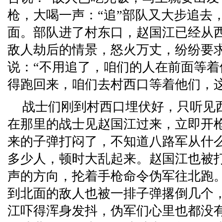
枪，大喝一声：“追”部队又大步追去
面。部队进了村东口，赵国江已经从
敌人劫后的情景，怒火万丈，纷纷要
说：“不用追了，咱们的人在前面等
得跑回来，咱们去村西口等着他们，
战士们刚到村西口埋伏好，只听见
在那里的战士见赵国江过来，立即开
来的子弹打闷了，不知道八路军从什
多少人，顿时大乱起来。赵国江也被
声的方向，抡着手枪命令伪军往北跑
到北面的敌人也被一排子弹撂倒几个
江吓得浑身发抖，伪军们心里也都没