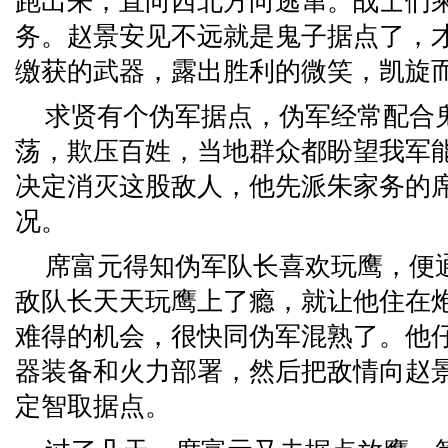
跑出来，直向西北方向逃窜。战士们
务。赵景安见不远就是鬼子据点了，
缴获的武器，露出胜利的微笑，凯旋
求贤有个伪军据点，伪军经常配合
荡，欺压百姓，当地群众都盼望我军
决定消灭这股敌人，他先派朱家务的
况。
席富元得知伪军队长喜欢玩鹰，便
敌队长天天玩鹰上了瘾，就让他住在
难得的机会，很快同伪军混熟了。他
器装备和火力部署，然后把敌情向赵
定智取据点。