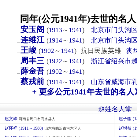
同年(公元1941年)去世的名人
安玉阁
(
1913
～
1941
)
北京市
门头沟
连维江
(
1914
～
1941
)
北京市
门头沟
王峻
(
1902
～
1941
)
抗日民族英雄
陕
周丰三
(
1922
～
1941
)
浙江省
绍兴市
薛金吾
(
1902
～
1941
)
蔡戎前
(
1914
～
1941
)
山东省
威海市
+ 更多公元1941年去世的名人
赵姓名人堂
赵文峰
赵子馥 (1
河南省周口市商水县人
赵怀祥 (1911～1980)
赵增益 (1
山东省临沂市河东区人