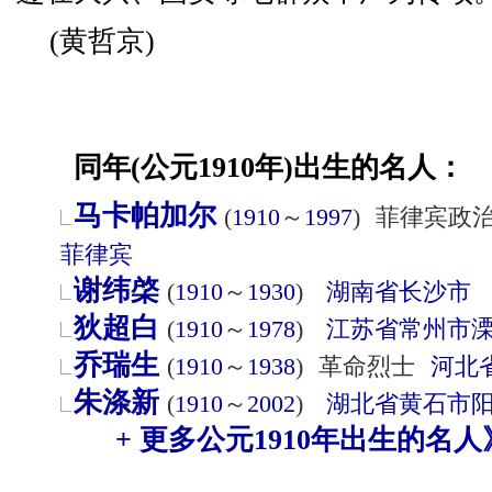
(黄哲京)
同年(公元1910年)出生的名人：
马卡帕加尔
(
1910
～
1997
)
菲律宾政
菲律宾
谢纬棨
(
1910
～
1930
)
湖南省
长沙市
狄超白
(
1910
～
1978
)
江苏省
常州市
乔瑞生
(
1910
～
1938
)
革命烈士
河北
朱涤新
(
1910
～
2002
)
湖北省
黄石市
+ 更多公元1910年出生的名人