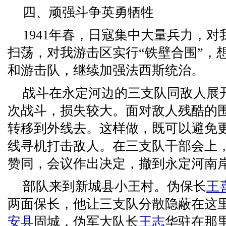
四、顽强斗争英勇牺牲
1941年春，日寇集中大量兵力，
扫荡，对我游击区实行“铁壁合围”，
和游击队，继续加强法西斯统治。
战斗在永定河边的三支队同敌人展
次战斗，损失较大。面对敌人残酷的
转移到外线去。这样做，既可以避免
线寻机打击敌人。在三支队干部会上
赞同，会议作出决定，撤到永定河南
部队来到新城县小王村。伪保长
王
两面保长，他让三支队分散隐蔽在这
安县
固城，伪军大队长
王志
华驻在那里