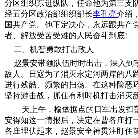
分区组织东进纵队，任命他为第三支队支
经五分区政治部组织部长
李孔亮
介绍
国共产党。他下定决心，永远跟共产
者、解放受苦受难的人民奋斗到底!
二、机智勇敢打击敌人
赵景安带领队伍时时出击，深入到
敌人。日寇为了消灭永定河两岸的八
进行残酷、频繁的扫荡。在这种险恶
坚持游击战，抓住有利时机打击消灭
一天上午，榆垡据点的日军出发扫
安得知这一情报后，决定在曹各庄打
各庄埋伏起来，赵景安全神贯注盯住