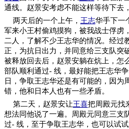
通线。赵景安考虑不能这样等待下去，
两天后的一个上午，
王志
华手下一
军来小王村偷鸡摸狗，被我战士俘虏
二人，了解不少王志华的情况。经过
正，为抗日出力，并同意给三支队突破
被释放回去后，赵景安躺在炕上，怎
部队顺利通过- 线，最好能把王志华
日，争取王志华还是有可能的，因为
错，他和日本人也有一些矛盾。
第二天，赵景安让
王喜
把周殿元找
想法同他说了一遍。周殿元同意三支
过- 线，至于争取王志华，也可以试